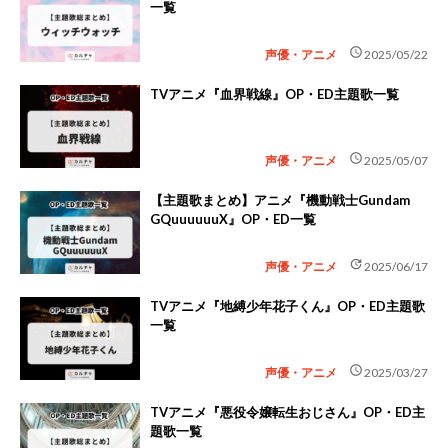
一覧
schedule
声優・アニメ
2025/05/22
TVアニメ『血界戦線』OP・ED主題歌一覧
schedule
声優・アニメ
2025/05/07
【主題歌まとめ】アニメ『機動戦士Gundam
GQuuuuuuX』OP・ED一覧
update
声優・アニメ
2025/06/17
TVアニメ『地縛少年花子くん』OP・ED主題歌
一覧
schedule
声優・アニメ
2025/03/27
TVアニメ『悪役令嬢転生おじさん』OP・ED主
題歌一覧