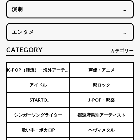
演劇
→
エンタメ
→
CATEGORY
カテゴリー
K-POP（韓流）・海外アーティ
声優・アニメ
スト
アイドル
邦ロック
STARTO
J-POP・邦楽
ENTERTAINMENT（旧ジャニ
シンガーソングライター
都道府県別アーティスト
ーズ）
歌い手・ボカロP
ヘヴィメタル