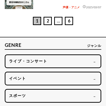
schedule
声優・アニメ
2025/03/07
1
2
…
6
GENRE
ジャンル
ライブ・コンサート
→
イベント
→
スポーツ
→