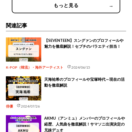
もっと見る
→
関連記事
【SEVENTEEN】スングァンのプロフィールや
魅力を徹底解説！セブチのバラエティ担当！
update
K-POP（韓流）・海外アーティスト
2024/06/15
天海祐希のプロフィールや宝塚時代～現在の活
動を徹底解説
update
俳優
2024/07/26
AKMU（アンミュ）メンバーのプロフィールや
経歴、人気曲を徹底解説！サマソニ出演決定の
兄妹デュオ