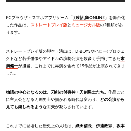
PCブラウザ・スマホアプリゲーム「
刀剣乱舞ONLINE
」を舞台化
した作品は、
ストレートプレイ版
と
ミュージカル版
の2種類があ
ります。
ストレートプレイ版の脚本・演出は、D-BOYSやハロー!プロジェ
クトなど若手俳優やアイドルの演劇公演を数多く手掛けてきた
末
満健一
が担当。これまでに再演を含めて15作品が上演されてきま
した。
物語の中心となるのは、刀剣の付喪神・刀剣男士たち。
作品ごと
に主人公となる刀剣男士や描かれる時代は変わり、
どの公演から
見ても楽しめるような工夫
が凝らされています。
これまでに登場した歴史上の人物は、
織田信長
、
伊達政宗
、
坂本