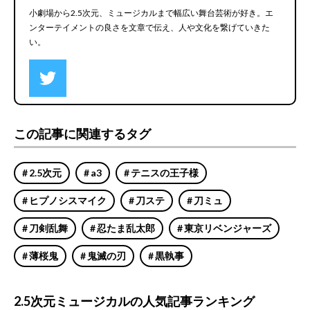
小劇場から2.5次元、ミュージカルまで幅広い舞台芸術が好き。エ
ンターテイメントの良さを文章で伝え、人や文化を繋げていきた
い。
この記事に関連するタグ
2.5次元
a3
テニスの王子様
ヒプノシスマイク
刀ステ
刀ミュ
刀剣乱舞
忍たま乱太郎
東京リベンジャーズ
薄桜鬼
鬼滅の刃
黒執事
2.5次元ミュージカルの人気記事ランキング