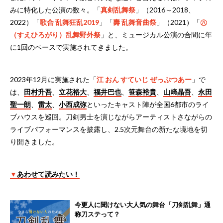
みに特化した公演の数々。「
真剣乱舞祭
」（2016～2018、
2022）「
歌合 乱舞狂乱2019
」「
壽 乱舞音曲祭
」（2021）「
㊇
（すえひろがり）乱舞野外祭
」と、ミュージカル公演の合間に年
に1回のペースで実施されてきました。
2023年12月に実施された「
江 おん すていじ ぜっぷつあー
」で
は、
田村升吾
、
立花裕大
、
福井巴也
、
笹森裕貴
、
山﨑晶吾
、
永田
聖一朗
、
雷太
、
小西成弥
といったキャスト陣が全国6都市のライ
ブハウスを巡回。刀剣男士を演じながらアーティストさながらの
ライブパフォーマンスを披露し、2.5次元舞台の新たな境地を切
り開きました。
▼
あわせて読みたい！
今更人に聞けない大人気の舞台「刀剣乱舞」通
称刀ステって？