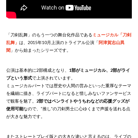
「刀剣乱舞」のもう一つの舞台化作品である
ミュージカル「刀剣
乱舞」
は、2015年10月上演のトライアル公演「
阿津賀志山異
聞
」から始まったシリーズです。
公演は基本的に2部構成となり、
1部がミュージカル、2部がライ
ブという形式
で上演されています。
ミュージカルパートでは歴史や人間の営みといった重厚なテーマ
を繊細に描き、ライブパートになると惜しみないファンサービス
で観客を魅了。
2部ではペンライトやうちわなどの応援グッズが
使用可能
なので、“推し”の刀剣男士に心ゆくまで声援を送れる点
が大きな魅力です。
またストレートプレイ版との大きな違いと言えるのは、ライブの