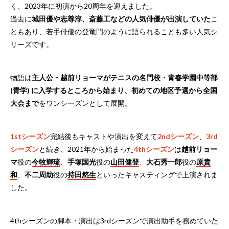
く、2023年に初演から20周年を迎えました。
過去に
城田優や志尊淳、斎藤工などの人気俳優が出演していた
こ
ともあり、若手俳優の登竜門のように語られることも多い人気シ
リーズです。
物語は
主人公・越前リョーマがテニスの名門校・青春学園中等部
(青学) に入学するところから始まり、初めての地区予選から全国
大会まで
をワンシーズンとして展開。
1stシーズン
完結後もキャストや演出を変えて
2ndシーズン
、
3rd
シーズン
と続き、2021年から始まった
4thシーズン
は
越前リョー
マ
役の
今牧輝琉
、
手塚国光
役の
山田健登
、
大石秀一郎
役の
原貴
和
、
不二周助
役の
持田悠生
といったキャスティングで上演されま
した。
4thシーズンの脚本・演出は3rdシーズンで演出助手を務めていた