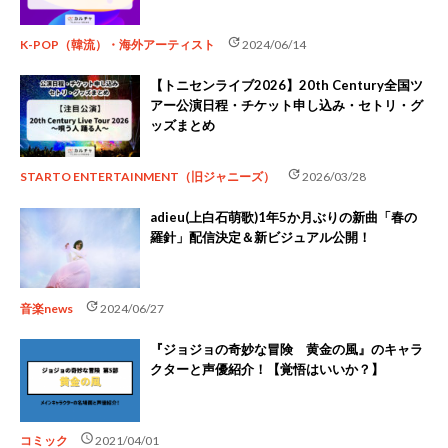
update
K-POP（韓流）・海外アーティスト
2024/06/14
【トニセンライブ2026】20th Century全国ツ
アー公演日程・チケット申し込み・セトリ・グ
ッズまとめ
update
STARTO ENTERTAINMENT（旧ジャニーズ）
2026/03/28
adieu(上白石萌歌)1年5か月ぶりの新曲「春の
羅針」配信決定＆新ビジュアル公開！
update
音楽news
2024/06/27
『ジョジョの奇妙な冒険 黄金の風』のキャラ
クターと声優紹介！【覚悟はいいか？】
schedule
コミック
2021/04/01