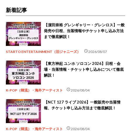
新着記事
【濵田崇裕 グレンギャリー・グレンロス】一般
発売や日程、当落情報やチケット申し込み方法
まで徹底解説！
schedule
STARTO ENTERTAINMENT（旧ジャニーズ）
2026/08/07
【東方神起 ユンホ ソロコン 2026】日程・会
場・当落情報・チケット申し込みについて徹底
解説！
schedule
K-POP（韓流）・海外アーティスト
2026/08/04
【NCT 127 ライブ 2026】一般販売や当落情
報、チケット申し込み方法まで徹底解説！
schedule
K-POP（韓流）・海外アーティスト
2026/08/04