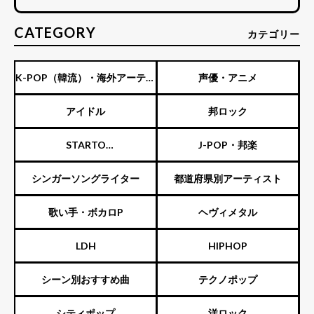
CATEGORY
カテゴリー
K-POP（韓流）・海外アーティ
声優・アニメ
スト
アイドル
邦ロック
STARTO
J-POP・邦楽
ENTERTAINMENT（旧ジャニ
シンガーソングライター
都道府県別アーティスト
ーズ）
歌い手・ボカロP
ヘヴィメタル
LDH
HIPHOP
シーン別おすすめ曲
テクノポップ
シティポップ
洋ロック