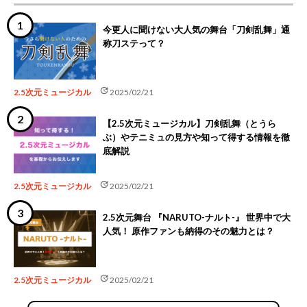
今更人に聞けない大人気の舞台「刀剣乱舞」通
称刀ステって？
update
2.5次元ミュージカル
2025/02/21
【2.5次元ミュージカル】刀剣乱舞（とうら
ぶ）やテニミュの見方や知って得する情報を徹
底解説
update
2.5次元ミュージカル
2025/02/21
2.5次元舞台 『NARUTO-ナルト-』 世界中で大
人気！ 原作ファンも納得のその魅力とは？
update
2.5次元ミュージカル
2025/02/21