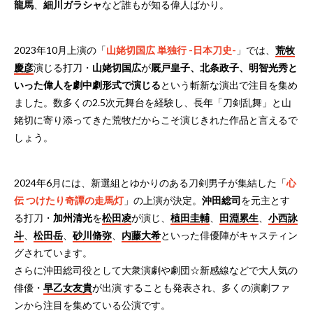
龍馬
、
細川ガラシャ
など誰もが知る偉人ばかり。
2023年10月上演の「
山姥切国広 単独行 -日本刀史-
」では、
荒牧
慶彦
演じる打刀・
山姥切国広
が
厩戸皇子、北条政子、明智光秀と
いった偉人を劇中劇形式で演じる
という斬新な演出で注目を集め
ました。数多くの2.5次元舞台を経験し、長年「刀剣乱舞」と山
姥切に寄り添ってきた荒牧だからこそ演じきれた作品と言えるで
しょう。
2024年6月には、新選組とゆかりのある刀剣男子が集結した「
心
伝 つけたり奇譚の走馬灯
」の上演が決定。
沖田総司
を元主とす
る打刀・
加州清光
を
松田凌
が演じ、
植田圭輔
、
田淵累生
、
小西詠
斗
、
松田岳
、
砂川脩弥
、
内藤大希
といった俳優陣がキャスティン
グされています。
さらに沖田総司役として大衆演劇や劇団☆新感線などで大人気の
俳優・
早乙女友貴
が出演 することも発表され、多くの演劇ファ
ンから注目を集めている公演です。