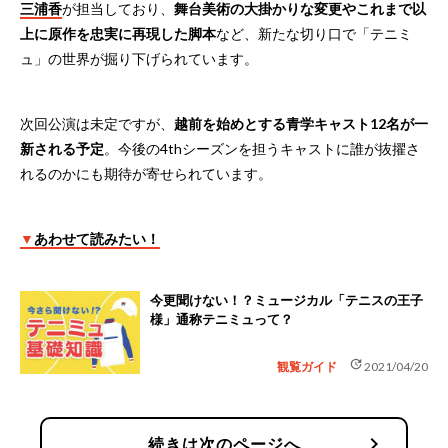
三浦香
が担当しており、
舞台美術の大掛かりな変更やこれまで以
上に原作を忠実に再現した脚本
など、新たな切り口で「テニミ
ュ」の世界が掘り下げられています。
次回公演は未定ですが、
越前を始めとする青学キャスト12名が一
新される予定
。今後の4thシーズンを担うキャストに誰が抜擢さ
れるのかにも期待が寄せられています。
▼
あわせて読みたい！
今更聞けない！？ミュージカル「テニスの王子
様」通称テニミュって？
update
観覧ガイド
2021/04/20
chevron_right
続きは次のページへ