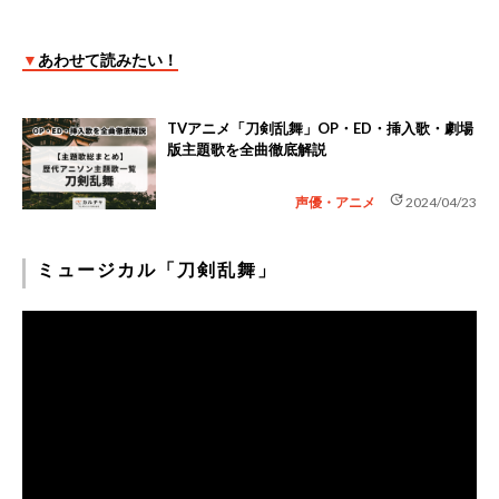
▼
あわせて読みたい！
TVアニメ「刀剣乱舞」OP・ED・挿入歌・劇場
版主題歌を全曲徹底解説
update
声優・アニメ
2024/04/23
ミュージカル「刀剣乱舞」