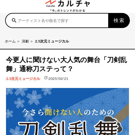
検索
search
ホーム
演劇
2.5次元ミュージカル
今更人に聞けない大人気の舞台「刀剣乱
舞」通称刀ステって？
update
2025/02/21
2.5次元ミュージカル