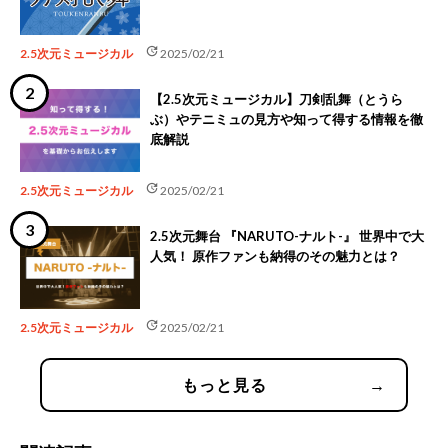
update
2.5次元ミュージカル
2025/02/21
【2.5次元ミュージカル】刀剣乱舞（とうら
ぶ）やテニミュの見方や知って得する情報を徹
底解説
update
2.5次元ミュージカル
2025/02/21
2.5次元舞台 『NARUTO-ナルト-』 世界中で大
人気！ 原作ファンも納得のその魅力とは？
update
2.5次元ミュージカル
2025/02/21
もっと見る
→