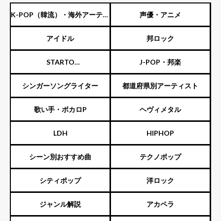
K-POP（韓流）・海外アーティ
声優・アニメ
スト
アイドル
邦ロック
STARTO
J-POP・邦楽
ENTERTAINMENT（旧ジャニ
シンガーソングライター
都道府県別アーティスト
ーズ）
歌い手・ボカロP
ヘヴィメタル
LDH
HIPHOP
シーン別おすすめ曲
テクノポップ
シティポップ
洋ロック
ジャンル解説
アカペラ