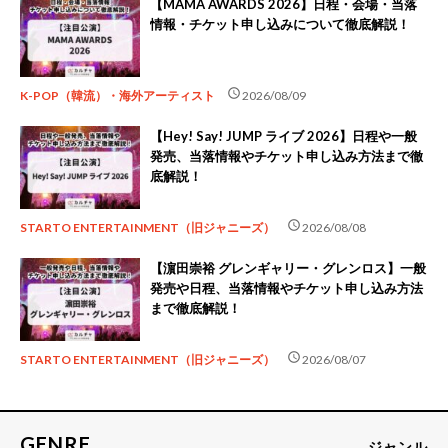
【MAMA AWARDS 2026】日程・会場・当落
情報・チケット申し込みについて徹底解説！
schedule
K-POP（韓流）・海外アーティスト
2026/08/09
【Hey! Say! JUMP ライブ 2026】日程や一般
発売、当落情報やチケット申し込み方法まで徹
底解説！
schedule
STARTO ENTERTAINMENT（旧ジャニーズ）
2026/08/08
【濵田崇裕 グレンギャリー・グレンロス】一般
発売や日程、当落情報やチケット申し込み方法
まで徹底解説！
schedule
STARTO ENTERTAINMENT（旧ジャニーズ）
2026/08/07
GENRE
ジャンル