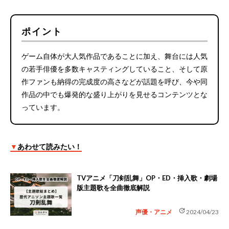
ポイント
ゲーム自体が大人気作品であることに加え、舞台には人気
の若手俳優を多数キャスティングしていること、そして原
作ファンも納得の完成度の高さなどが話題を呼び、今や同
作品の中でも爆発的な盛り上がりを見せるコンテンツとな
っています。
▼
あわせて読みたい！
TVアニメ「刀剣乱舞」OP・ED・挿入歌・劇場
版主題歌を全曲徹底解説
update
声優・アニメ
2024/04/23