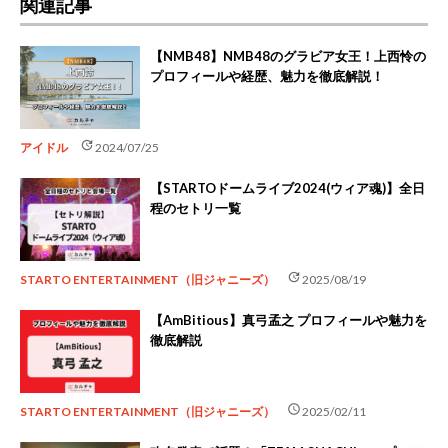
関連記事
【NMB48】NMB48のグラビア女王！上西怜の
プロフィールや経歴、魅力を徹底解説！
update
アイドル
2024/07/25
【STARTOドームライブ2024(ウィア魂)】全日
程のセトリ一覧
update
STARTO ENTERTAINMENT（旧ジャニーズ）
2025/08/19
【AmBitious】真弓孟之 プロフィールや魅力を
徹底解説
schedule
STARTO ENTERTAINMENT（旧ジャニーズ）
2025/02/11