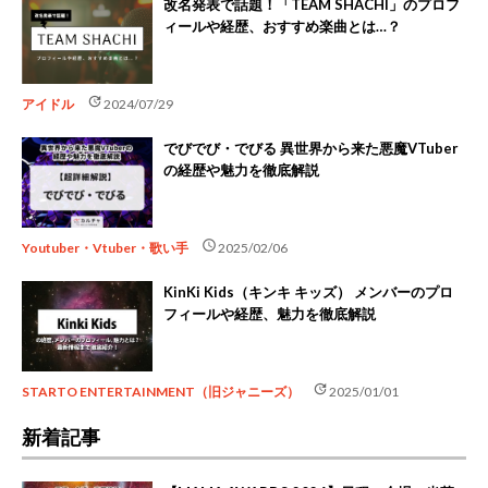
改名発表で話題！「TEAM SHACHI」のプロフ
ィールや経歴、おすすめ楽曲とは…？
update
アイドル
2024/07/29
でびでび・でびる 異世界から来た悪魔VTuber
の経歴や魅力を徹底解説
schedule
Youtuber・Vtuber・歌い手
2025/02/06
KinKi Kids（キンキ キッズ） メンバーのプロ
フィールや経歴、魅力を徹底解説
update
STARTO ENTERTAINMENT（旧ジャニーズ）
2025/01/01
新着記事