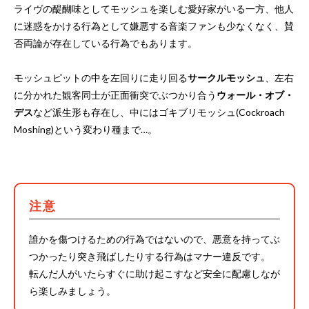
ライヴの醍醐味としてモッシュを楽しむ愛好家がいる一方、他人
に迷惑をかける行為として嫌悪する音楽ファンも少なくなく、賛
否両論が存在している行為でもあります。
モッシュピットの中を左回りに走り回る
サークルモッシュ
、左右
に分かれた観客同士が正面衝突でぶつかり合う
ウォール・オブ・
デス
など派生形も存在し、中にはゴキブリモッシュ(Cockroach
Moshing)という変わり種まで…。
注意
誰かを傷つけるための行為ではないので、悪意を持ってぶ
つかったり突き飛ばしたりする行為はマナー違反です。
転んだ人がいたらすぐに助け起こすなど安全に配慮しなが
ら楽しみましょう。