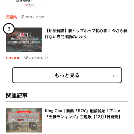
update
用語集
2020/05/28
【用語解説】脱ヒップホップ初心者！ 今さら聴
けない専門用語のハナシ
update
HIPHOP
2025/01/09
もっと見る
→
関連記事
King Gnu｜新曲『BOY』配信開始！アニメ
『王様ランキング』主題歌【12月1日発売】