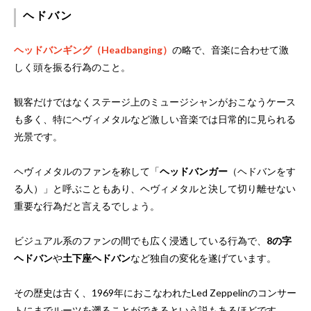
ヘドバン
ヘッドバンギング（Headbanging）
の略で、音楽に合わせて激
しく頭を振る行為のこと。
観客だけではなくステージ上のミュージシャンがおこなうケース
も多く、特にヘヴィメタルなど激しい音楽では日常的に見られる
光景です。
ヘヴィメタルのファンを称して「
ヘッドバンガー
（ヘドバンをす
る人）」と呼ぶこともあり、ヘヴィメタルと決して切り離せない
重要な行為だと言えるでしょう。
ビジュアル系のファンの間でも広く浸透している行為で、
8の字
ヘドバン
や
土下座ヘドバン
など独自の変化を遂げています。
その歴史は古く、1969年におこなわれたLed Zeppelinのコンサー
トにまでルーツを遡ることができるという説もあるほどです。