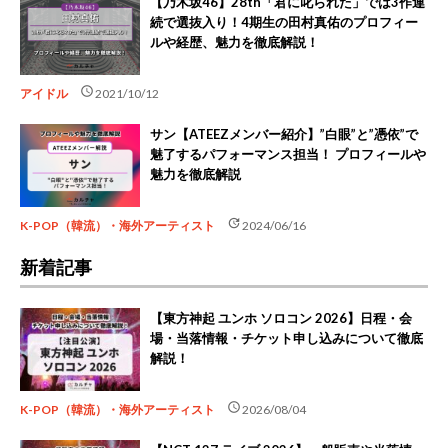
【乃木坂46】28th「君に叱られた」では3作連
続で選抜入り！4期生の田村真佑のプロフィー
ルや経歴、魅力を徹底解説！
schedule
アイドル
2021/10/12
サン【ATEEZメンバー紹介】”白眼”と”憑依”で
魅了するパフォーマンス担当！ プロフィールや
魅力を徹底解説
update
K-POP（韓流）・海外アーティスト
2024/06/16
新着記事
【東方神起 ユンホ ソロコン 2026】日程・会
場・当落情報・チケット申し込みについて徹底
解説！
schedule
K-POP（韓流）・海外アーティスト
2026/08/04