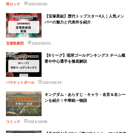
update
邦ロック
2025/03/03
【宝塚星組】歴代トップスター4人｜人気メン
バーの魅力と代表作を紹介
update
宝塚歌劇団
2026/03/01
【Bリーグ】琉球ゴールデンキングス チーム概
要や中心選手を徹底解説
schedule
バスケットボール
2025/06/19
キングダム – あらすじ・キャラ・名言＆名シー
ンを紹介！中華統一物語
schedule
コミック
2021/10/08