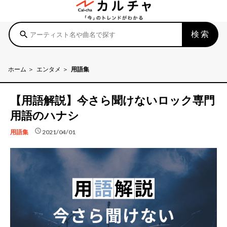
検索
search
ホーム
エンタメ
用語集
【用語解説】今さら聞けないロック専門
用語のハナシ
schedule
2021/04/01
用語集