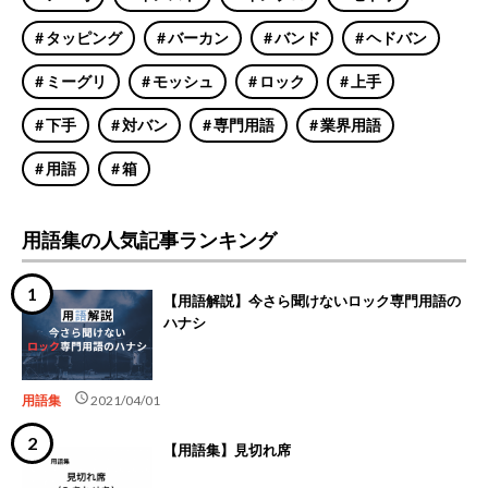
タッピング
バーカン
バンド
ヘドバン
ミーグリ
モッシュ
ロック
上手
下手
対バン
専門用語
業界用語
用語
箱
用語集の人気記事ランキング
【用語解説】今さら聞けないロック専門用語の
ハナシ
schedule
用語集
2021/04/01
【用語集】見切れ席