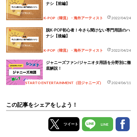
ナシ【前編】
update
K-POP（韓流）・海外アーティスト
2022/04/24
脱K-POP初心者！今さら聞けない専門用語のハ
ナシ【後編】
update
K-POP（韓流）・海外アーティスト
2022/04/24
ジャニーズファン/ジャニオタ用語を分野別に徹
底解説！
update
STARTO ENTERTAINMENT（旧ジャニーズ）
2024/06/11
この記事をシェアをしよう！
ツイート
LINE