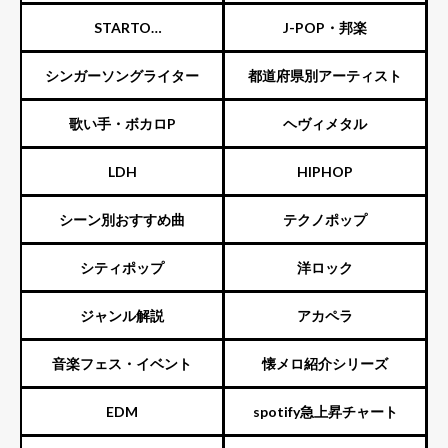
STARTO
J-POP・邦楽
ENTERTAINMENT（旧ジャニ
シンガーソングライター
都道府県別アーティスト
ーズ）
歌い手・ボカロP
ヘヴィメタル
LDH
HIPHOP
シーン別おすすめ曲
テクノポップ
シティポップ
洋ロック
ジャンル解説
アカペラ
音楽フェス・イベント
懐メロ紹介シリーズ
EDM
spotify急上昇チャート