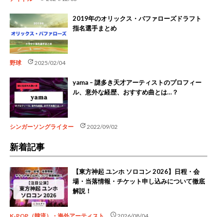
2019年のオリックス・バファローズドラフト
指名選手まとめ
update
野球
2025/02/04
yama – 謎多き天才アーティストのプロフィー
ル、意外な経歴、おすすめ曲とは…？
update
シンガーソングライター
2022/09/02
新着記事
【東方神起 ユンホ ソロコン 2026】日程・会
場・当落情報・チケット申し込みについて徹底
解説！
schedule
K-POP（韓流）・海外アーティスト
2026/08/04