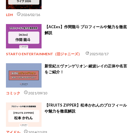
schedule
LDH
2026/02/16
【ACEes】作間龍斗 プロフィールや魅力を徹底
解説
update
STARTO ENTERTAINMENT（旧ジャニーズ）
2025/02/17
新世紀エヴァンゲリオン-綾波レイの正体や名言
をご紹介！
schedule
コミック
2021/09/10
【FRUITS ZIPPER】松本かれんのプロフィール
や魅力を徹底解説
schedule
アイドル
2024/12/03