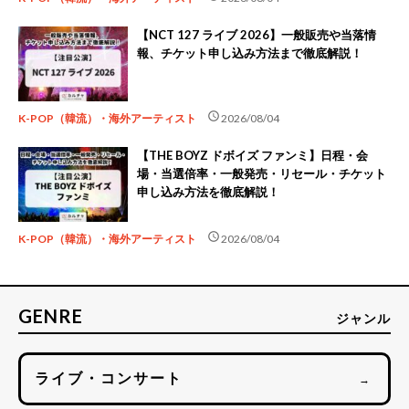
【NCT 127 ライブ 2026】一般販売や当落情
報、チケット申し込み方法まで徹底解説！
schedule
K-POP（韓流）・海外アーティスト
2026/08/04
【THE BOYZ ドボイズ ファンミ】日程・会
場・当選倍率・一般発売・リセール・チケット
申し込み方法を徹底解説！
schedule
K-POP（韓流）・海外アーティスト
2026/08/04
GENRE
ジャンル
ライブ・コンサート
→