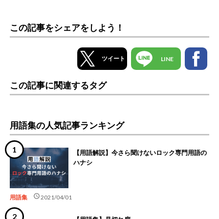
この記事をシェアをしよう！
ツイート
LINE
この記事に関連するタグ
用語集の人気記事ランキング
【用語解説】今さら聞けないロック専門用語の
ハナシ
schedule
用語集
2021/04/01