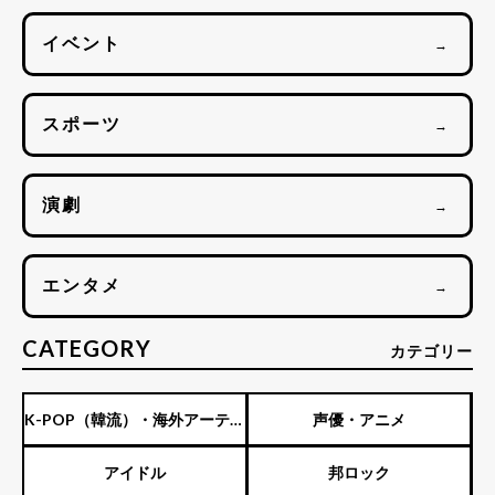
イベント
→
スポーツ
→
演劇
→
エンタメ
→
CATEGORY
カテゴリー
K-POP（韓流）・海外アーティ
声優・アニメ
スト
アイドル
邦ロック