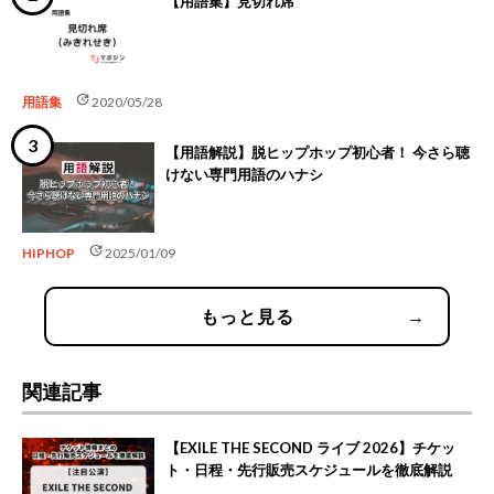
【用語集】見切れ席
update
用語集
2020/05/28
【用語解説】脱ヒップホップ初心者！ 今さら聴
けない専門用語のハナシ
update
HIPHOP
2025/01/09
もっと見る
→
関連記事
【EXILE THE SECOND ライブ 2026】チケッ
ト・日程・先行販売スケジュールを徹底解説