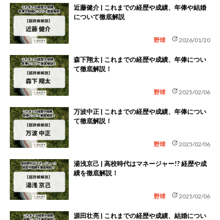
近藤健介 | これまでの経歴や成績、年俸や結婚
について徹底解説
update
野球
2026/01/20
森下翔太 | これまでの経歴や成績、年俸につい
て徹底解説！
update
野球
2025/02/06
万波中正 | これまでの経歴や成績、年俸につい
て徹底解説！
update
野球
2025/02/06
湯浅京己 | 高校時代はマネージャー!? 経歴や成
績を徹底解説！
update
野球
2025/02/06
源田壮亮 | これまでの経歴や成績、結婚につい