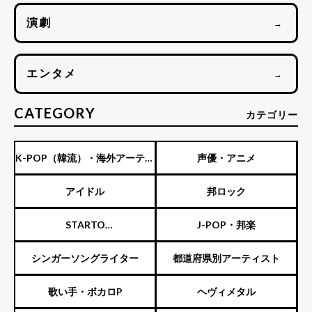
演劇
→
エンタメ
→
CATEGORY
カテゴリー
K-POP（韓流）・海外アーティ
声優・アニメ
スト
アイドル
邦ロック
STARTO
J-POP・邦楽
ENTERTAINMENT（旧ジャニ
シンガーソングライター
都道府県別アーティスト
ーズ）
歌い手・ボカロP
ヘヴィメタル