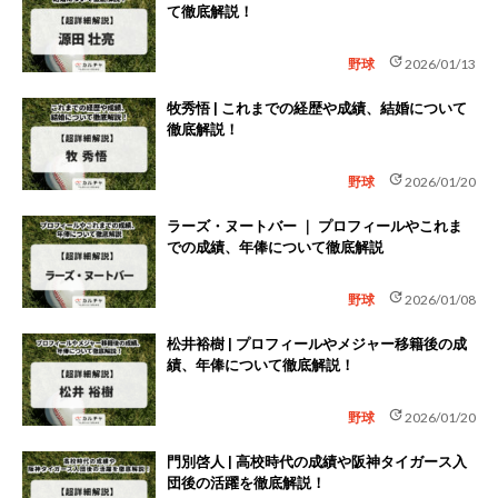
て徹底解説！
update
野球
2026/01/13
牧秀悟 | これまでの経歴や成績、結婚について
徹底解説！
update
野球
2026/01/20
ラーズ・ヌートバー ｜ プロフィールやこれま
での成績、年俸について徹底解説
update
野球
2026/01/08
松井裕樹 | プロフィールやメジャー移籍後の成
績、年俸について徹底解説！
update
野球
2026/01/20
門別啓人 | 高校時代の成績や阪神タイガース入
団後の活躍を徹底解説！