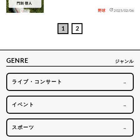
update
野球
2025/02/06
1
2
GENRE
ジャンル
ライブ・コンサート
→
イベント
→
スポーツ
→