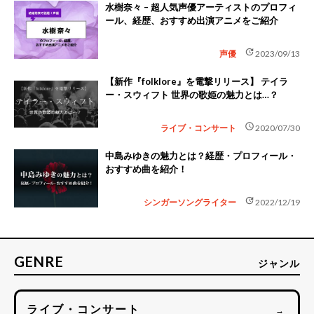
水樹奈々 – 超人気声優アーティストのプロフィ
ール、経歴、おすすめ出演アニメをご紹介
update
声優
2023/09/13
【新作『folklore』を電撃リリース】 テイラ
ー・スウィフト 世界の歌姫の魅力とは…？
schedule
ライブ・コンサート
2020/07/30
中島みゆきの魅力とは？経歴・プロフィール・
おすすめ曲を紹介！
update
シンガーソングライター
2022/12/19
GENRE
ジャンル
ライブ・コンサート
→