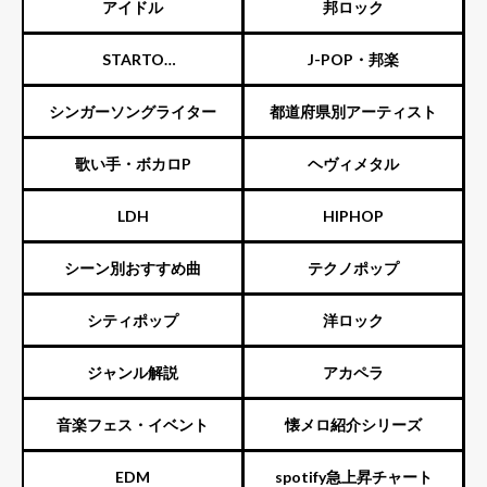
スト
アイドル
邦ロック
STARTO
J-POP・邦楽
ENTERTAINMENT（旧ジャニ
シンガーソングライター
都道府県別アーティスト
ーズ）
歌い手・ボカロP
ヘヴィメタル
LDH
HIPHOP
シーン別おすすめ曲
テクノポップ
シティポップ
洋ロック
ジャンル解説
アカペラ
音楽フェス・イベント
懐メロ紹介シリーズ
EDM
spotify急上昇チャート