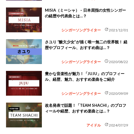
MISIA（ミーシャ） – 日本屈指の女性シンガー
の経歴や代表曲とは…？
update
シンガーソングライター
2021/12/01
さユり “酸欠少女”が描く唯一無二の世界観！ 経
歴やプロフィール、おすすめ曲は…？
schedule
シンガーソングライター
2020/08/22
豊かな音楽性が魅力！「JUJU」のプロフィー
ル、経歴、魅力、おすすめ楽曲をご紹介
update
シンガーソングライター
2020/09/09
改名発表で話題！「TEAM SHACHI」のプロフ
ィールや経歴、おすすめ楽曲とは…？
update
アイドル
2024/07/29