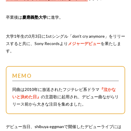
卒業後は
慶應義塾大学
に進学。
大学1年生の3月3日に1stシングル「don’t cry anymore」をリリー
スすると共に、Sony Recordsより
メジャーデビュー
を果たしま
す。
MEMO
同曲は2010年に放送されたフジテレビ系ドラマ
『泣かな
いと決めた日』
の主題歌に起用され、デビュー曲ながらリ
リース前から大きな注目を集めました。
デビュー当日、shibuya eggmanで開催したデビューライブには