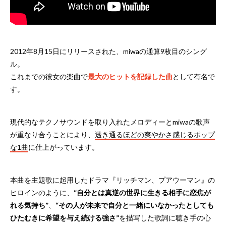
2012年8月15日にリリースされた、miwaの通算9枚目のシング
ル。
これまでの彼女の楽曲で
最大のヒットを記録した曲
として有名で
す。
現代的なテクノサウンドを取り入れたメロディーとmiwaの歌声
が重なり合うことにより、
透き通るほどの爽やかさ感じるポップ
な1曲
に仕上がっています。
本曲を主題歌に起用したドラマ『リッチマン、プアウーマン』の
ヒロインのように、
“自分とは真逆の世界に生きる相手に恋焦が
れる気持ち”
、
“その人が未来で自分と一緒にいなかったとしても
ひたむきに希望を与え続ける強さ”
を描写した歌詞に聴き手の心