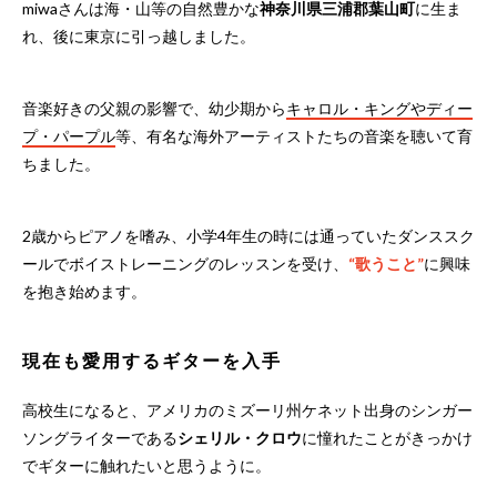
miwaさんは海・山等の自然豊かな
神奈川県三浦郡葉山町
に生ま
れ、後に東京に引っ越しました。
音楽好きの父親の影響で、幼少期から
キャロル・キングやディー
プ・パープル
等、有名な海外アーティストたちの音楽を聴いて育
ちました。
2歳からピアノを嗜み、小学4年生の時には通っていたダンススク
ールでボイストレーニングのレッスンを受け、
“歌うこと”
に興味
を抱き始めます。
現在も愛用するギターを入手
高校生になると、アメリカのミズーリ州ケネット出身のシンガー
ソングライターである
シェリル・クロウ
に憧れたことがきっかけ
でギターに触れたいと思うように。