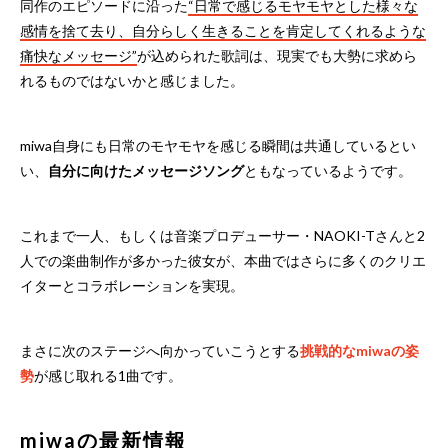
同作のエピソードに沿った
“日常で感じるモヤモヤとした様々な
感情を捨て去り、自分らしく生きることを肯定してくれるような
痛快なメッセージ”
が込められた歌詞は、現実でも大勢に求めら
れるものではないかと感じました。
miwa自身にも日常のモヤモヤを感じる瞬間は共通しているとい
い、
自分に向けたメッセージソング
ともなっているようです。
これまで一人、もしくは音楽プロデューサー・NAOKI-Tさんと2
人での楽曲制作が多かった彼女が、本曲ではさらに多くのクリエ
イターとコラボレーションを実現。
まさに次のステージへ向かっていこうとする
挑戦的なmiwaの姿
勢
が感じ取れる1曲です。
miwaの最新情報