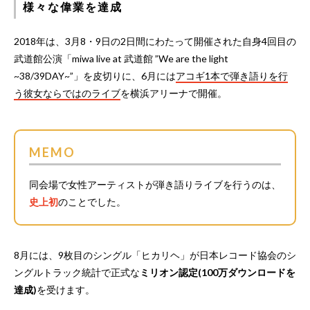
様々な偉業を達成
2018年は、3月8・9日の2日間にわたって開催された自身4回目の
武道館公演「miwa live at 武道館 ”We are the light
~38/39DAY~”」を皮切りに、6月には
アコギ1本で弾き語りを行
う彼女ならではのライブ
を横浜アリーナで開催。
MEMO
同会場で女性アーティストが弾き語りライブを行うのは、
史上初
のことでした。
8月には、9枚目のシングル「ヒカリヘ」が日本レコード協会のシ
ングルトラック統計で正式な
ミリオン認定(100万ダウンロードを
達成)
を受けます。