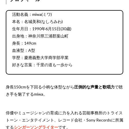
活動名義：miwa(ミワ)
本名：名城美和(なしろみわ)
生年月日：1990年6月15日(30歳)
出身地：神奈川県三浦郡葉山町
身長：149cm
血液型：A型
学歴：慶應義塾大学商学部卒業
好きな言葉：千里の道も一歩から
身長150cmを下回る小柄な体型ながら
圧倒的な声量と歌唱力
で聴
き手を魅了するmiwa。
俳優やミュージシャンの育成に力を入れる芸能事務所のトライス
トーン・エンタテイメント、レコード会社・Sony Recordsに所属
する
シンガーソングライター
です。