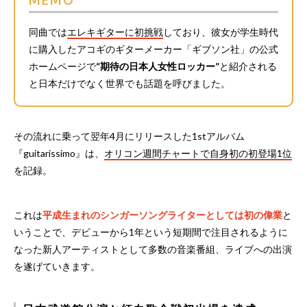
MEMO
同曲では
エレキギターに初挑戦
しており、彼女が学生時代
に購入したアコギのギターメーカー「ギブソン社」の公式
ホームページで
“期待の日本人女性ロッカー”
と紹介される
と日本だけでなく世界でも話題を呼びました。
その流れに乗って翌年4月にリリースした1stアルバム
『guitarissimo』は、
オリコン週間チャートで自身初の初登場1位
を記録。
これは
平成生まれのシンガーソングライターとしては初の偉業
と
いうことで、デビューから1年という短期間で注目されるように
なった新人アーティストとして多数の音楽番組、ライブへの出演
を遂げていきます。