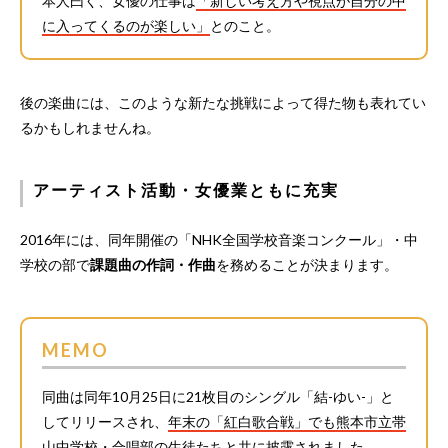
本人曰く、女優の仕事は
「新しい考え方や視点が自分の中
に入ってくるのが楽しい」
とのこと。
後の楽曲には、このような新たな挑戦によって得た物も表れてい
るかもしれませんね。
アーティスト活動・女優業ともに充実
2016年には、同年開催の「NHK全国学校音楽コンクール」・中
学校の部で
課題曲の作詞・作曲
を務めることが決まります。
MEMO
同曲は同年10月25日に21枚目のシングル「結-ゆい-」と
してリリースされ、
年末の「紅白歌合戦」でも熊本市立帯
山中学校・合唱部の生徒たちと共に披露
されました。