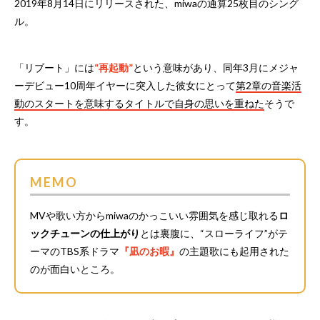
2019年8月14日にリリースされた、miwaの通算25枚目のシング
ル。
「リブート」には
“再起動”
という意味があり、同年3月にメジャ
ーデビュー10周年イヤーに突入した彼女にとって
第2章の音楽活
動のスタートを意味するタイトルで自身の思いを重ねた
そうで
す。
MEMO
MVや歌い方からmiwaのかっこいい雰囲気を感じ取れる
ロ
ックチューンの仕上がり
とは裏腹に、“スローライフ”がテ
ーマのTBS系ドラマ
『凪のお暇』
の主題歌にも起用された
のが面白いところ。