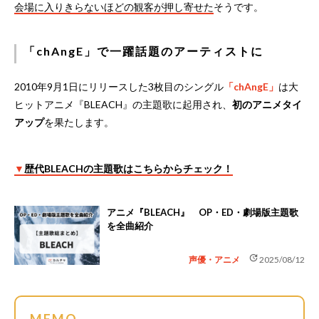
会場に入りきらないほどの観客が押し寄せた
そうです。
「chAngE」で一躍話題のアーティストに
2010年9月1日にリリースした3枚目のシングル
「chAngE」
は大
ヒットアニメ『BLEACH』の主題歌に起用され、
初のアニメタイ
アップ
を果たします。
▼
歴代BLEACHの主題歌はこちらからチェック！
アニメ『BLEACH』 OP・ED・劇場版主題歌
を全曲紹介
update
声優・アニメ
2025/08/12