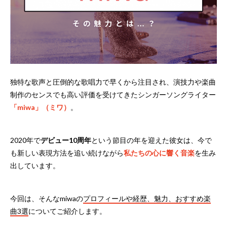
独特な歌声と圧倒的な歌唱力で早くから注目され、演技力や楽曲
制作のセンスでも高い評価を受けてきたシンガーソングライター
「miwa」（ミワ）
。
2020年で
デビュー10周年
という節目の年を迎えた彼女は、今で
も新しい表現方法を追い続けながら
私たちの心に響く音楽
を生み
出しています。
今回は、そんなmiwaの
プロフィールや経歴、魅力、おすすめ楽
曲3選
についてご紹介します。