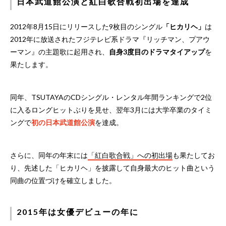
日本武道館公演と紅白歌合戦初出場を達成
2012年8月15日にリリースした9枚目のシングル
「ヒカリヘ」
は
2012年に放送されたフジテレビ系ドラマ『リッチマン、プアウ
ーマン』の主題歌に起用され、
自身3度目のドラマタイアップ
を
果たします。
同年、TSUTAYAのCDシングル・レンタル年間ランキングで2位
に入るロングヒットぶりを見せ、翌年3月には大学卒業のタイミ
ングで
初の日本武道館公演
を達成。
さらに、同年の年末には
「紅白歌合戦」への初出場
も果たしてお
り、先述した「ヒカリヘ」を披露して自身最大のヒット曲という
同曲の位置づけを確立しました。
2015年は女優デビューの年に