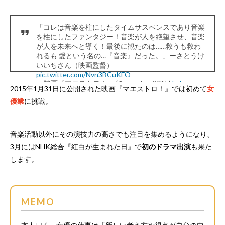
「コレは音楽を柱にしたタイムサスペンスであり音楽
を柱にしたファンタジー！音楽が人を絶望させ、音楽
が人を未来へと導く！最後に観たのは……救うも救わ
れるも 愛という名の…『音楽』だった。」ーさとうけ
いいちさん（映画監督）
pic.twitter.com/Nvn3BCuKFO
— 映画『マエストロ！』 (@maestro_2015)
February
2015年1月31日に公開された映画『マエストロ！』では初めて
女
10, 2015
優業
に挑戦。
音楽活動以外にその演技力の高さでも注目を集めるようになり、
3月にはNHK総合『紅白が生まれた日』で
初のドラマ出演
も果た
します。
MEMO