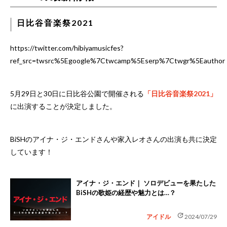
日比谷音楽祭2021
https://twitter.com/hibiyamusicfes?
ref_src=twsrc%5Egoogle%7Ctwcamp%5Eserp%7Ctwgr%5Eauthor
5月29日と30日に日比谷公園で開催される
「日比谷音楽祭2021」
に出演することが決定しました。
BiSHのアイナ・ジ・エンドさんや家入レオさんの出演も共に決定
しています！
アイナ・ジ・エンド｜ ソロデビューを果たした
BiSHの歌姫の経歴や魅力とは…？
update
アイドル
2024/07/29