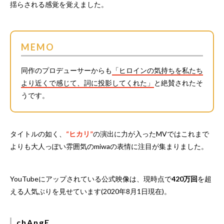
揺らされる感覚を覚えました。
MEMO
同作のプロデューサーからも
「ヒロインの気持ちを私たち
より近くで感じて、詞に投影してくれた」
と絶賛されたそ
うです。
タイトルの如く、
“ヒカリ”
の演出に力が入ったMVではこれまで
よりも大人っぽい雰囲気のmiwaの表情に注目が集まりました。
YouTubeにアップされている公式映像は、現時点で
420万回
を超
える人気ぶりを見せています(2020年8月1日現在)。
chAngE