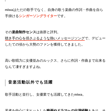
miwaはただの歌手でなく、自身の歌う楽曲の作詞・作曲を自ら
手掛ける
シンガーソングライター
です。
その
楽曲制作センス
は抜群と評判。
聴き手の心を揺さぶるような熱いメッセージソング
で、デビュー
したての頃から大勢のファンを獲得してきました。
高い歌唱力に女優並みのルックス、さらに作詞・作曲まで出来る
なんて凄すぎますよね。
音楽活動以外でも活躍
歌手活動と並行し、女優業でも活躍してきたmiwa。
若者を中心に大ヒットした
映画やドラマへの出演経験
もあり、そ