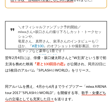
＼オフィシャルファンブック予約開始／
miwaさん×坂口さんの撮り下ろしカット・トークセッ
ションや、
竜星さん、真野さん、泉澤さんのインタビューも♡
ほか、『
#君100
』のオフショットや撮影裏話、ロケ
地マップなど豪華な1冊です！
https://t.co/vBjPDaNs80
翌年2月4日には、俳優・坂口健太郎さんと“W主演”という形で初
pic.twitter.com/xhR99rAR4w
主演を務めた映画
— 君と１００回目の恋 (@kimi100movie)
『君と100回目の恋』
が公開され、同月22日に
December 21,
2016
は5枚目のアルバム『SPLASH☆WORLD』をリリース。
同アルバムを携え、4月から6月までライブツアー「miwa ARENA
tour 2017 “SPLASH☆WORLD”」を開催する等、
歌手・女優どち
らの立場としても充実した日々
を送ります。