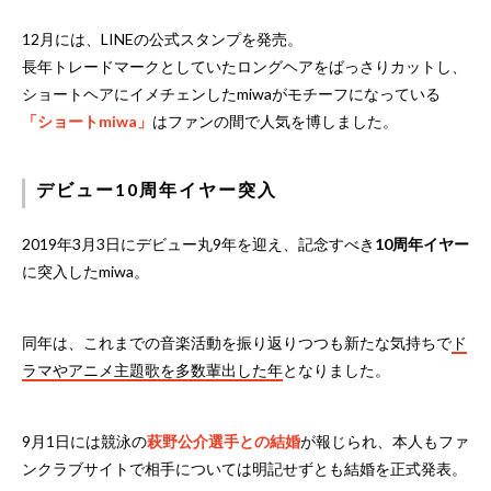
12月には、LINEの公式スタンプを発売。
長年トレードマークとしていたロングヘアをばっさりカットし、
ショートヘアにイメチェンしたmiwaがモチーフになっている
「ショートmiwa」
はファンの間で人気を博しました。
デビュー10周年イヤー突入
2019年3月3日にデビュー丸9年を迎え、記念すべき
10周年イヤー
に突入したmiwa。
同年は、これまでの音楽活動を振り返りつつも新たな気持ちで
ド
ラマやアニメ主題歌を多数輩出した年
となりました。
9月1日には競泳の
萩野公介選手との結婚
が報じられ、本人もファ
ンクラブサイトで相手については明記せずとも結婚を正式発表。