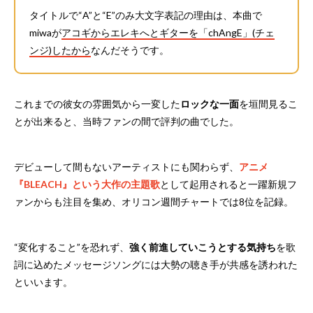
タイトルで“A”と“E”のみ大文字表記の理由は、本曲で
miwaが
アコギからエレキへとギターを「chAngE」(チェ
ンジ)したから
なんだそうです。
これまでの彼女の雰囲気から一変した
ロックな一面
を垣間見るこ
とが出来ると、当時ファンの間で評判の曲でした。
デビューして間もないアーティストにも関わらず、
アニメ
『BLEACH』という大作の主題歌
として起用されると一躍新規フ
ァンからも注目を集め、オリコン週間チャートでは8位を記録。
“変化すること”を恐れず、
強く前進していこうとする気持ち
を歌
詞に込めたメッセージソングには大勢の聴き手が共感を誘われた
といいます。