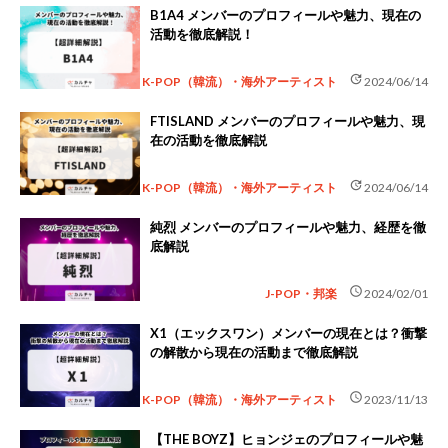
B1A4 メンバーのプロフィールや魅力、現在の
活動を徹底解説！
update
K-POP（韓流）・海外アーティスト
2024/06/14
FTISLAND メンバーのプロフィールや魅力、現
在の活動を徹底解説
update
K-POP（韓流）・海外アーティスト
2024/06/14
純烈 メンバーのプロフィールや魅力、経歴を徹
底解説
schedule
J-POP・邦楽
2024/02/01
X1（エックスワン）メンバーの現在とは？衝撃
の解散から現在の活動まで徹底解説
schedule
K-POP（韓流）・海外アーティスト
2023/11/13
【THE BOYZ】ヒョンジェのプロフィールや魅