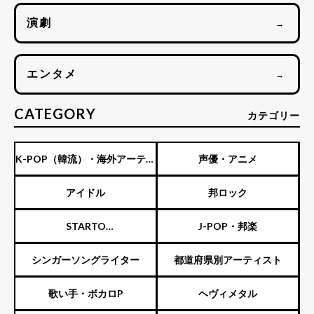
演劇
→
エンタメ
→
CATEGORY
カテゴリー
K-POP（韓流）・海外アーティ
声優・アニメ
スト
アイドル
邦ロック
STARTO
J-POP・邦楽
ENTERTAINMENT（旧ジャニ
シンガーソングライター
都道府県別アーティスト
ーズ）
歌い手・ボカロP
ヘヴィメタル