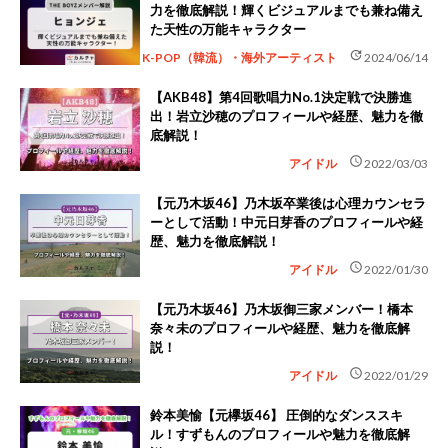
力を徹底解説！輝くビジュアルまでも兼ね備え
た天性の万能キャラクター
update
K-POP（韓流）・海外アーティスト
2024/06/14
【AKB48】第4回歌唱力No.1決定戦で決勝進
出！岩立沙穂のプロフィールや経歴、魅力を徹
底解説！
schedule
アイドル
2022/03/03
【元乃木坂46】乃木坂卒業後は心理カウンセラ
ーとして活動！中元日芽香のプロフィールや経
歴、魅力を徹底解説！
schedule
アイドル
2022/01/30
【元乃木坂46】乃木坂御三家メンバー！橋本
奈々未のプロフィールや経歴、魅力を徹底解
説！
schedule
アイドル
2022/01/29
鈴本美愉【元欅坂46】 圧倒的なダンススキ
ル！すずもんのプロフィールや魅力を徹底解