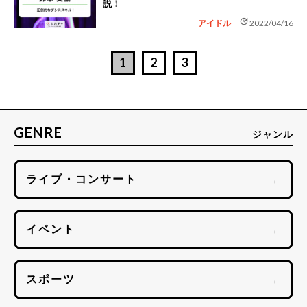
説！
update
アイドル
2022/04/16
1
2
3
GENRE
ジャンル
ライブ・コンサート
→
イベント
→
スポーツ
→