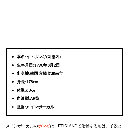
本名:イ・ホンギ(이홍기)
生年月日:1990年3月2日
出身地:韓国 京畿道城南市
身長:178cm
体重:60kg
血液型:AB型
担当:メインボーカル
メインボーカルの
ホンギ
は、FTISLANDで活動する前は、子役と