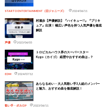
update
STARTO ENTERTAINMENT（旧ジャニーズ）
2024/06/11
村瀬歩【声優解説】『ハイキュー!!』『プリキ
ュア』出演！ 幅広い声色を持つ人気声優を徹底
解説
schedule
声優
2023/06/05
トロピカルハウス界のスーパースター
Kygo（カイゴ） 経歴やおすすめ曲は…？
update
EDM
2024/07/12
あらなるめい – 大人気歌い手3人組のメンバー
と魅力、おすすめ曲を徹底解説！
update
歌い手・ボカロP
2023/06/11