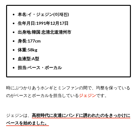
本名:イ・ジェジン(이재진)
生年月日:1991年12月17日
出身地:韓国 忠清北道清州市
身長:177cm
体重:58kg
血液型:A型
担当:ベース・ボーカル
時にぶつかりあうホンギとミンファンの間で、均整を保っている
のがベースとボーカルを担当している
ジェジン
です。
ジェジンは、
高校時代に友達にバンドに誘われたのをきっかけに
ベースを始めました。