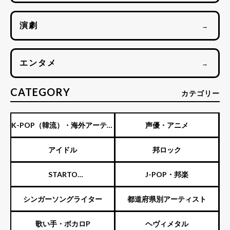
演劇
→
エンタメ
→
CATEGORY
カテゴリー
K-POP（韓流）・海外アーティ
声優・アニメ
スト
アイドル
邦ロック
STARTO
J-POP・邦楽
ENTERTAINMENT（旧ジャニ
シンガーソングライター
都道府県別アーティスト
ーズ）
歌い手・ボカロP
ヘヴィメタル