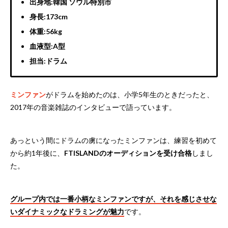
出身地:韓国 ソウル特別市
身長:173cm
体重:56kg
血液型:A型
担当:ドラム
ミンファン
がドラムを始めたのは、小学5年生のときだったと、
2017年の音楽雑誌のインタビューで語っています。
あっという間にドラムの虜になったミンファンは、練習を初めて
から約1年後に、
FTISLANDのオーディションを受け合格
しまし
た。
グループ内では一番小柄なミンファンですが、それを感じさせな
いダイナミックなドラミングが魅力
です。