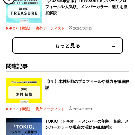
【2026年最新版】TREASUREメンバーのプロ
フィールや人気順、メンバーカラー、魅力を徹
底解説！
update
K-POP（韓流）・海外アーティスト
2026/02/15
もっと見る
→
関連記事
【INI】木村柾哉のプロフィールや魅力を徹底解
説
schedule
K-POP（韓流）・海外アーティスト
2024/10/21
TOKIO（トキオ） – メンバーの年齢、名前、メ
ンバーカラーや現在の活動を徹底解説