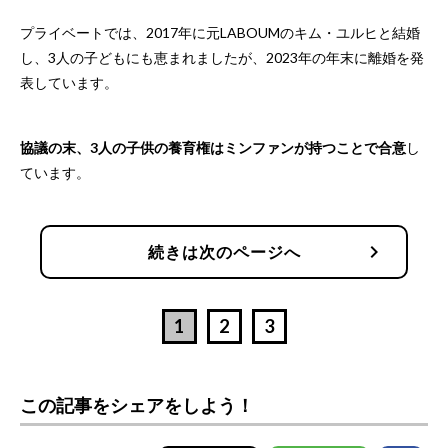
プライベートでは、2017年に元LABOUMのキム・ユルヒと結婚
し、3人の子どもにも恵まれましたが、2023年の年末に離婚を発
表しています。
協議の末、3人の子供の養育権はミンファンが持つことで合意
し
ています。
chevron_right
続きは次のページへ
1
2
3
この記事をシェアをしよう！