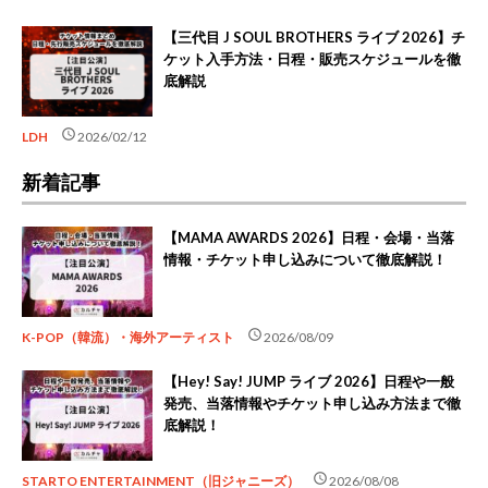
【三代目 J SOUL BROTHERS ライブ 2026】チ
ケット入手方法・日程・販売スケジュールを徹
底解説
schedule
LDH
2026/02/12
新着記事
【MAMA AWARDS 2026】日程・会場・当落
情報・チケット申し込みについて徹底解説！
schedule
K-POP（韓流）・海外アーティスト
2026/08/09
【Hey! Say! JUMP ライブ 2026】日程や一般
発売、当落情報やチケット申し込み方法まで徹
底解説！
schedule
STARTO ENTERTAINMENT（旧ジャニーズ）
2026/08/08