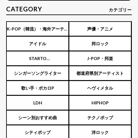
CATEGORY
カテゴリー
K-POP（韓流）・海外アーティ
声優・アニメ
スト
アイドル
邦ロック
STARTO
J-POP・邦楽
ENTERTAINMENT（旧ジャニ
シンガーソングライター
都道府県別アーティスト
ーズ）
歌い手・ボカロP
ヘヴィメタル
LDH
HIPHOP
シーン別おすすめ曲
テクノポップ
シティポップ
洋ロック