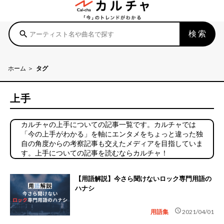
検索
search
ホーム
タグ
上手
カルチャの上手についての記事一覧です。カルチャでは
「今の上手がわかる」を軸にエンタメをちょっと違った独
自の角度からの考察記事も交えたメディアを目指していま
す。上手についての記事を読むならカルチャ！
【用語解説】今さら聞けないロック専門用語の
ハナシ
schedule
用語集
2021/04/01