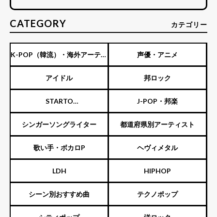
CATEGORY
カテゴリー
K-POP（韓流）・海外アーティ
声優・アニメ
スト
アイドル
邦ロック
STARTO
J-POP・邦楽
ENTERTAINMENT（旧ジャニ
シンガーソングライター
都道府県別アーティスト
ーズ）
歌い手・ボカロP
ヘヴィメタル
LDH
HIPHOP
シーン別おすすめ曲
テクノポップ