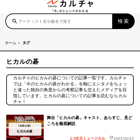
検索
search
ホーム
タグ
ヒカルの碁
カルチャのヒカルの碁についての記事一覧です。カルチャ
では「今のヒカルの碁がわかる」を軸にエンタメをちょっ
と違った独自の角度からの考察記事も交えたメディアを目
指しています。ヒカルの碁についての記事を読むならカル
チャ！
舞台「ヒカルの碁」キャスト、あらすじ、見ど
ころを徹底解説
update
2.5次元ミュージカル
2025/02/21