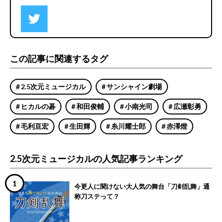
この記事に関連するタグ
2.5次元ミュージカル
サンシャイン劇場
ヒカルの碁
和田俊輔
小南光司
広瀬彰勇
毛利亘宏
生田輝
糸川耀士郎
赤澤燈
2.5次元ミュージカルの人気記事ランキング
今更人に聞けない大人気の舞台「刀剣乱舞」通
称刀ステって？