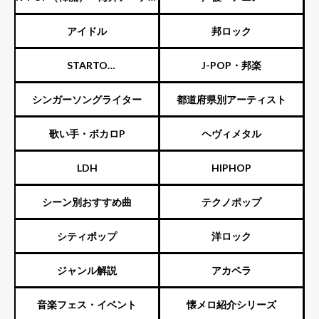
スト
アイドル
邦ロック
STARTO
J-POP・邦楽
ENTERTAINMENT（旧ジャニ
シンガーソングライター
都道府県別アーティスト
ーズ）
歌い手・ボカロP
ヘヴィメタル
LDH
HIPHOP
シーン別おすすめ曲
テクノポップ
シティポップ
洋ロック
ジャンル解説
アカペラ
音楽フェス・イベント
懐メロ紹介シリーズ