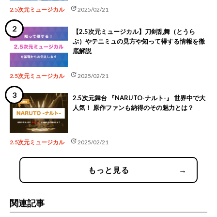
update
2.5次元ミュージカル
2025/02/21
【2.5次元ミュージカル】刀剣乱舞（とうら
ぶ）やテニミュの見方や知って得する情報を徹
底解説
update
2.5次元ミュージカル
2025/02/21
2.5次元舞台 『NARUTO-ナルト-』 世界中で大
人気！ 原作ファンも納得のその魅力とは？
update
2.5次元ミュージカル
2025/02/21
もっと見る
→
関連記事