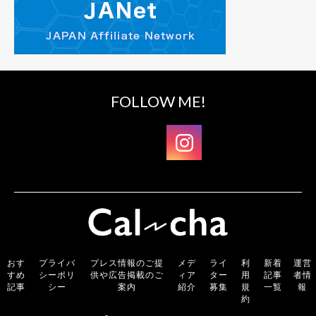
FOLLOW ME!
おす
プライバ
プレス情報のご提
メデ
ライ
利
新着
運営
すめ
シーポリ
供や広告掲載のご
ィア
ター
用
記事
者情
記事
シー
案内
紹介
募集
規
一覧
報
約