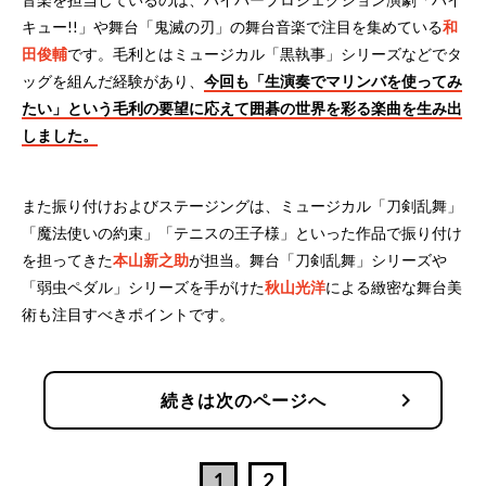
キュー!!」や舞台「鬼滅の刃」の舞台音楽で注目を集めている
和
田俊輔
です。毛利とはミュージカル「黒執事」シリーズなどでタ
ッグを組んだ経験があり、
今回も「生演奏でマリンバを使ってみ
たい」という毛利の要望に応えて囲碁の世界を彩る楽曲を生み出
しました。
また振り付けおよびステージングは、ミュージカル「刀剣乱舞」
「魔法使いの約束」「テニスの王子様」といった作品で振り付け
を担ってきた
本山新之助
が担当。舞台「刀剣乱舞」シリーズや
「弱虫ペダル」シリーズを手がけた
秋山光洋
による緻密な舞台美
術も注目すべきポイントです。
chevron_right
続きは次のページへ
1
2