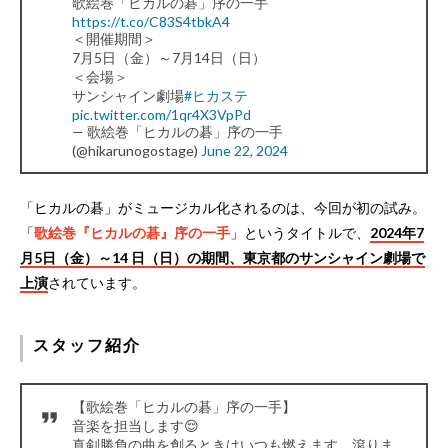
歌絵巻「ヒカルの碁」序の一手
https://t.co/C83S4tbkA4
＜開催期間＞
7月5日（金）～7月14日（日）
＜会場＞
サンシャイン劇場
#ヒカステ
pic.twitter.com/1qr4X3VpPd
— 歌絵巻「ヒカルの碁」序の一手
(@hikarunogostage)
June 22, 2024
「ヒカルの碁」がミュージカル化されるのは、今回が初の試み。
「
歌絵巻『ヒカルの碁』序の一手
」というタイトルで、
2024年7
月5日（金）～14 日（日）の期間、東京都のサンシャイン劇場で
上演
されています。
スタッフ紹介
【歌絵巻「ヒカルの碁」序の一手】
音楽を担当します😌
真剣勝負の曲を創るときはいつも燃えます。滾りま