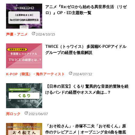
アニメ『Re:ゼロから始める異世界生活 （リゼ
ロ）』OP・ED主題歌一覧
update
声優・アニメ
2024/10/15
TWICE（トゥワイス） 多国籍K-POPアイドル
グループの経歴を徹底解説
update
K-POP（韓流）・海外アーティスト
2024/07/12
【日本の至宝】くるり 驚異的な音楽的冒険を続
けるバンドの経歴やオススメ曲は…？
update
邦ロック
2021/06/07
「おそ松さん」- 赤塚不二夫「おそ松くん」原
作のテレビアニメ｜オープニング全6曲を徹底