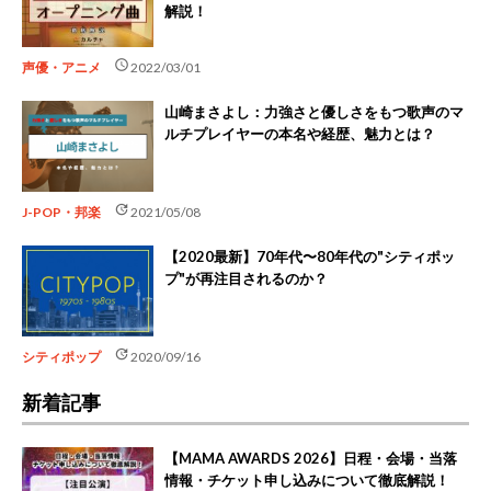
解説！
schedule
声優・アニメ
2022/03/01
山崎まさよし：力強さと優しさをもつ歌声のマ
ルチプレイヤーの本名や経歴、魅力とは？
update
J-POP・邦楽
2021/05/08
【2020最新】70年代〜80年代の"シティポッ
プ"が再注目されるのか？
update
シティポップ
2020/09/16
新着記事
【MAMA AWARDS 2026】日程・会場・当落
情報・チケット申し込みについて徹底解説！