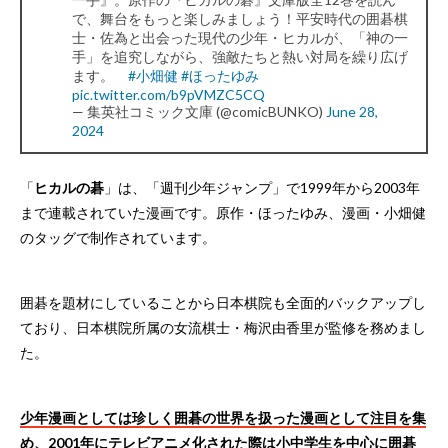
で、舞台をもっと楽しみましょう！平安時代の囲碁棋
士・佐為と出会った現代の少年・ヒカルが、「神の一
手」を追究しながら、強敵たちと熱い対局を繰り広げ
ます。
#小畑健
#ほったゆみ
pic.twitter.com/b9pVMZC5CQ
— 集英社コミック文庫 (@comicBUNKO)
June 28,
2024
「
ヒカルの碁
」は、「週刊少年ジャンプ」で1999年から2003年
まで連載されていた漫画です。原作・ほったゆみ、漫画・小畑健
のタッグで制作されています。
囲碁を題材にしていることから日本棋院も全面的バックアップし
ており、日本棋院所属の女流棋士・梅沢由香里が監修を務めまし
た。
少年漫画としては珍しく囲碁の世界を扱った漫画として注目を集
め、2001年にテレビアニメ化された際は小中学生を中心に囲碁