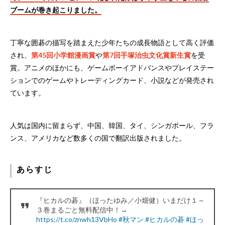
ブームが巻き起こりました。
丁寧な囲碁の描写を踏まえた少年たちの成長物語として高く評価
され、
第45回小学館漫画賞
や
第7回手塚治虫文化賞新生賞
を受
賞。アニメのほかにも、ゲームボーイアドバンスやプレイステー
ションでのゲームやトレーディングカード、小説などが発売され
ています。
人気は国内に留まらず、中国、韓国、タイ、シンガポール、フラ
ンス、アメリカなど数多くの国で翻訳出版されました。
あらすじ
『ヒカルの碁』（ほったゆみ／小畑健）いまだけ１～
３巻まるごと無料配信中！→
https://t.co/znwh13VbHo
#秋マン
#ヒカルの碁
#ほっ