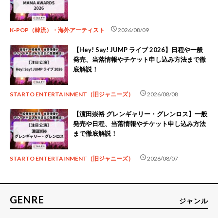
schedule
K-POP（韓流）・海外アーティスト
2026/08/09
【Hey! Say! JUMP ライブ 2026】日程や一般
発売、当落情報やチケット申し込み方法まで徹
底解説！
schedule
STARTO ENTERTAINMENT（旧ジャニーズ）
2026/08/08
【濵田崇裕 グレンギャリー・グレンロス】一般
発売や日程、当落情報やチケット申し込み方法
まで徹底解説！
schedule
STARTO ENTERTAINMENT（旧ジャニーズ）
2026/08/07
GENRE
ジャンル