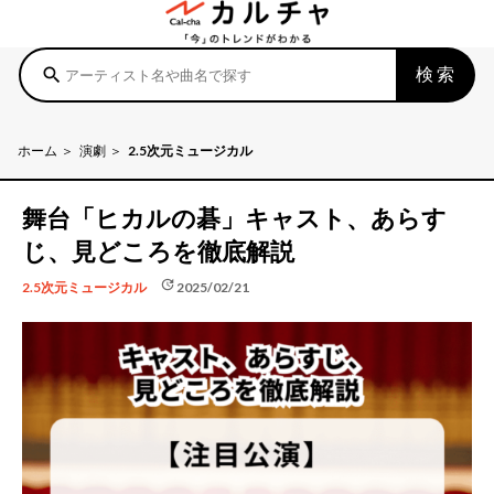
検索
search
ホーム
演劇
2.5次元ミュージカル
舞台「ヒカルの碁」キャスト、あらす
じ、見どころを徹底解説
update
2025/02/21
2.5次元ミュージカル