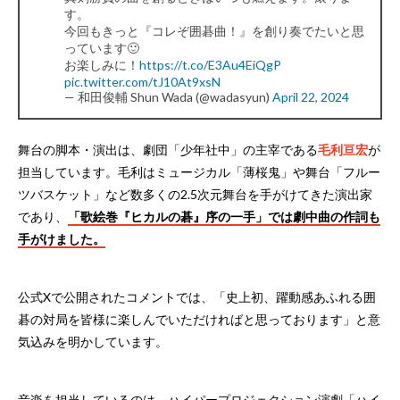
す。
今回もきっと『コレぞ囲碁曲！』を創り奏でたいと思
っています🙂
お楽しみに！
https://t.co/E3Au4EiQgP
pic.twitter.com/tJ10At9xsN
— 和田俊輔 Shun Wada (@wadasyun)
April 22, 2024
舞台の脚本・演出は、劇団「少年社中」の主宰である
毛利亘宏
が
担当しています。毛利はミュージカル「薄桜鬼」や舞台「フルー
ツバスケット」など数多くの2.5次元舞台を手がけてきた演出家
であり、
「歌絵巻『ヒカルの碁』序の一手」では劇中曲の作詞も
手がけました。
公式Xで公開されたコメントでは、「史上初、躍動感あふれる囲
碁の対局を皆様に楽しんでいただければと思っております」と意
気込みを明かしています。
音楽を担当しているのは、ハイパープロジェクション演劇「ハイ