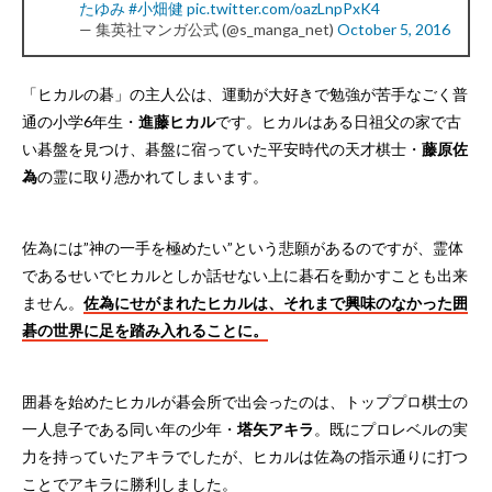
たゆみ
#小畑健
pic.twitter.com/oazLnpPxK4
— 集英社マンガ公式 (@s_manga_net)
October 5, 2016
「ヒカルの碁」の主人公は、運動が大好きで勉強が苦手なごく普
通の小学6年生・
進藤ヒカル
です。ヒカルはある日祖父の家で古
い碁盤を見つけ、碁盤に宿っていた平安時代の天才棋士・
藤原佐
為
の霊に取り憑かれてしまいます。
佐為には”神の一手を極めたい”という悲願があるのですが、霊体
であるせいでヒカルとしか話せない上に碁石を動かすことも出来
ません。
佐為にせがまれたヒカルは、それまで興味のなかった囲
碁の世界に足を踏み入れることに。
囲碁を始めたヒカルが碁会所で出会ったのは、トッププロ棋士の
一人息子である同い年の少年・
塔矢アキラ
。既にプロレベルの実
力を持っていたアキラでしたが、ヒカルは佐為の指示通りに打つ
ことでアキラに勝利しました。