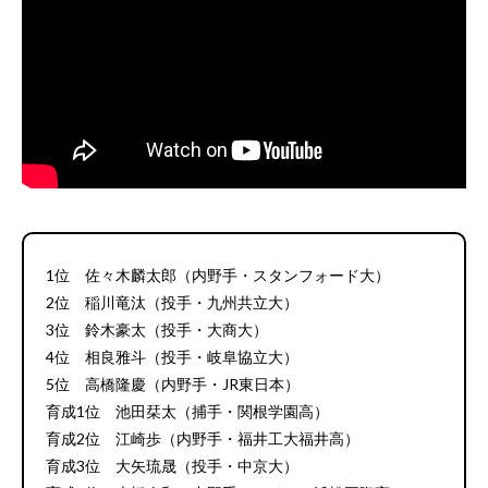
1位 佐々木麟太郎（内野手・スタンフォード大）
2位 稲川竜汰（投手・九州共立大）
3位 鈴木豪太（投手・大商大）
4位 相良雅斗（投手・岐阜協立大）
5位 高橋隆慶（内野手・JR東日本）
育成1位 池田栞太（捕手・関根学園高）
育成2位 江崎歩（内野手・福井工大福井高）
育成3位 大矢琉晟（投手・中京大）