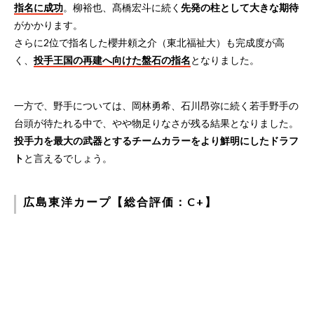
指名に成功
。柳裕也、髙橋宏斗に続く
先発の柱として大きな期待
がかかります。
さらに2位で指名した櫻井頼之介（東北福祉大）も完成度が高
く、
投手王国の再建へ向けた盤石の指名
となりました。
一方で、野手については、岡林勇希、石川昂弥に続く若手野手の
台頭が待たれる中で、やや物足りなさが残る結果となりました。
投手力を最大の武器とするチームカラーをより鮮明にしたドラフ
ト
と言えるでしょう。
広島東洋カープ【総合評価：C+】