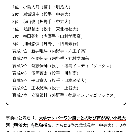
1位 小島大河（捕手・明治大）
2位 岩城颯空（投手・中央大）
3位 秋山俊（外野手・中京大）
4位 堀越啓太（投手・東北福祉大）
5位 横田蒼和（内野手・山村学園高）
6位 川田悠慎（外野手・四国銀行）
育成1位 新井唯斗（内野手・八王子高）
育成2位 今岡拓夢（内野手・神村学園高）
育成3位 斎藤佳紳（投手・徳島インディゴソックス）
育成4位 濱岡蒼太（投手・川和高）
育成5位 平口寛人（投手・日本経済大）
育成6位 正木悠馬（投手・上智大）
育成7位 安藤銀杜（外野手・徳島インディゴソックス）
事前の公表通り、
大学ナンバーワン捕手との呼び声が高い小島大
河（明治大）を単独指名
。さらに2位の岩城颯空（中央大）、3位