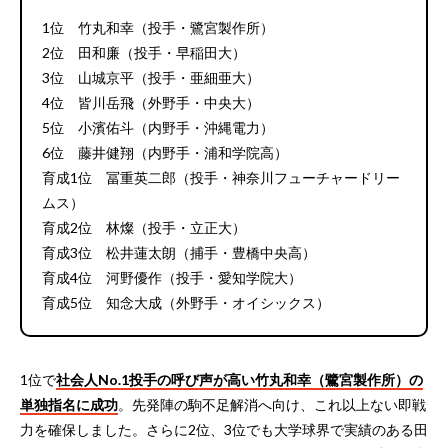
1位 竹丸和幸（投手・鷺宮製作所）
2位 田和廉（投手・早稲田大）
3位 山城京平（投手・亜細亜大）
4位 皆川岳飛（外野手・中央大）
5位 小濱佑斗（内野手・沖縄電力）
6位 藤井健翔（内野手・浦和学院高）
育成1位 冨重英二郎（投手・神奈川フューチャードリー
ムス）
育成2位 林燦（投手・立正大）
育成3位 松井蓮太朗（捕手・豊橋中央高）
育成4位 河野優作（投手・愛知学院大）
育成5位 知念大成（外野手・オイシックス）
1位で
社会人No.1投手の呼び声が高い竹丸和幸（鷺宮製作所）の
単独指名に成功
。先発陣の駒不足解消へ向け、これ以上ない即戦
力を確保しました。さらに2位、3位でも大学球界で実績のある田