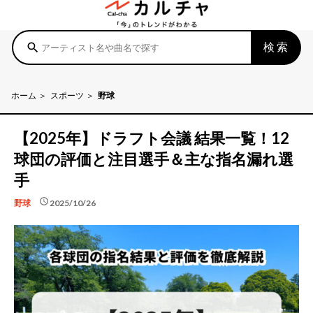
検索
search
ホーム
スポーツ
野球
【2025年】ドラフト会議 結果一覧！12
球団の評価と注目選手＆主な指名漏れ選
手
schedule
2025/10/26
野球