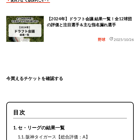
【2024年】ドラフト会議 結果一覧！全12球団
の評価と注目選手＆主な指名漏れ選手
update
野球
2025/10/26
今買えるチケットを確認する
目次
セ・リーグの結果一覧
阪神タイガース【総合評価：A】