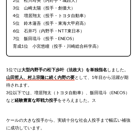
2位 松川玲央（内野手・城西大）
3位 山崎太陽（投手・創価大）
4位 増居翔太（投手・トヨタ自動車）
5位 鈴木蓮吾（投手・東海大甲府高）
6位 石井巧（内野手・NTT東日本）
7位 飯田琉斗（投手・ENEOS）
育成1位 小宮悠瞳（投手・川崎総合科学高）
1位では
大型内野手の松下歩叶（法政大）を単独指名
しました。
山田哲人、村上宗隆に続く内野の要
として、1年目から活躍が期
待されます。
3位以下では、増居翔太（トヨタ自動車）、飯田琉斗（ENEOS）
など
経験豊富な即戦力投手
をそろえました。ス
ケールの大きな投手から、実績十分な社会人投手まで幅広い補強
に成功しています。