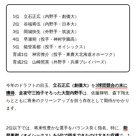
1位 立石正広（内野手・創価大）
2位 谷端将伍（内野手・日本大）
3位 岡城快生（外野手・筑波大）
4位 早瀬朔（投手・神村学園高）
5位 能登嵩都（投手・オイシックス）
育成1位 神宮僚介（投手・東農大北海道オホーツク）
育成2位 山崎照英（外野手・兵庫ブレイバーズ）
今年のドラフトの目玉、
立石正広（創価大）
を
3球団競合の末に
獲得
。
走攻守三拍子そろった大型内野手
は、佐藤輝明、森下翔太
らとともに将来のクリーンアップを担う存在として期待がかかり
ます。
2位以下では、将来性豊かな選手をバランス良く指名。特に、
能
登嵩都（オイシックス）を5位で指名できたのは大きな収穫
で、1