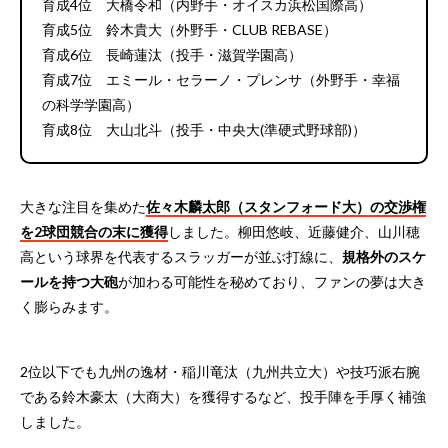
育成4位 大橋令和（内野手・オイスカ浜松国際高）
育成5位 鈴木貴大（外野手・CLUB REBASE）
育成6位 長崎蓮汰（投手・滋賀学園高）
育成7位 エミール・セラーノ・プレンサ（外野手・幸福
の科学学園高）
育成8位 大山北斗（投手・中央大(準硬式野球部)）
大きな注目を集めた
佐々木麟太郎（スタンフォード大）の交渉権
を2球団競合の末に獲得
しました。柳田悠岐、近藤健介、山川穂
高という球界を代表するスラッガーが並ぶ打線に、
規格外のスケ
ールを持つ大砲
が加わる可能性を秘めており、ファンの夢は大き
く膨らみます。
2位以下でも九州の逸材・稲川竜汰（九州共立大）や技巧派右腕
である鈴木豪太（大商大）を獲得するなど、投手陣を手厚く補強
しました。