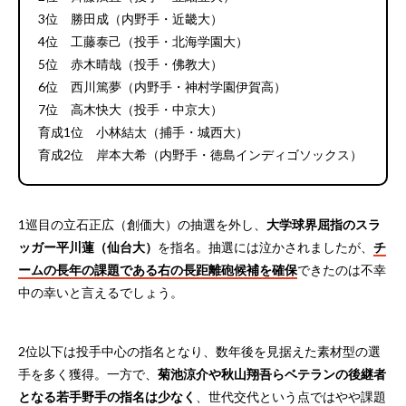
3位 勝田成（内野手・近畿大）
4位 工藤泰己（投手・北海学園大）
5位 赤木晴哉（投手・佛教大）
6位 西川篤夢（内野手・神村学園伊賀高）
7位 高木快大（投手・中京大）
育成1位 小林結太（捕手・城西大）
育成2位 岸本大希（内野手・徳島インディゴソックス）
1巡目の立石正広（創価大）の抽選を外し、
大学球界屈指のスラ
ッガー平川蓮（仙台大）
を指名。抽選には泣かされましたが、
チ
ームの長年の課題である右の長距離砲候補を確保
できたのは不幸
中の幸いと言えるでしょう。
2位以下は投手中心の指名となり、数年後を見据えた素材型の選
手を多く獲得。一方で、
菊池涼介や秋山翔吾らベテランの後継者
となる若手野手の指名は少なく
、世代交代という点ではやや課題