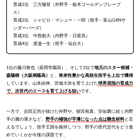
育成1位 三方陽登（外野手・栃木ゴールデンブレーブ
ス）
育成2位 シャピロ・マシュー・一郎（投手・富山GRNサ
ンダーバーズ）
育成3位 中西創大（内野手・日星高）
育成4位 渡邉一生（投手・仙台大）
1位の藤川敦也（延岡学園高）、そして2位で
地元のスター候補・
森陽樹（大阪桐蔭高）
と、
将来性豊かな高校生投手を上位で獲得
しています。山本由伸、宮城大弥を育て上げた
球界屈指の育成力
で、次世代のエースを育て上げる狙い
です。
一方で、吉田正尚が抜けた外野や、頓宮裕真、宗佑磨に続く内野
手の層の薄さなど、
野手の補強が手薄になった点は懸念材料
と言
えるでしょう。投手王国を維持しつつ、野手の世代交代をどう進
めていくかが今後の課題です。