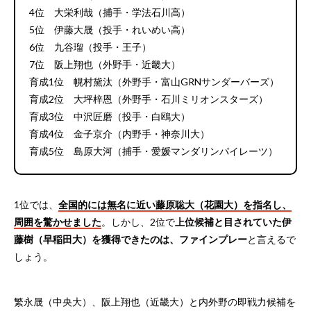
4位 大栄利哉（捕手・学法石川高）
5位 伊藤大晟（投手・れいめい高）
6位 九谷瑠（投手・王子）
7位 阪上翔也（外野手・近畿大）
育成1位 幌村黛汰（外野手・富山GRNサンダーバーズ）
育成2位 大坪梓恩（外野手・石川ミリオンスターズ）
育成3位 中沢匠磨（投手・白鴎大）
育成4位 金子京介（内野手・神奈川大）
育成5位 島原大河（捕手・愛媛マンダリンパイレーツ）
1位では、
全国的には無名に近い藤原聡大（花園大）を指名し、
周囲を驚かせました
。しかし、2位で
上位候補と目されていた伊
藤樹（早稲田大）を獲得できたのは、ファインプレー
と言えるで
しょう。
繁永晟（中央大）、阪上翔也（近畿大）と内外野の即戦力候補を