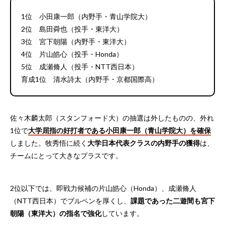
1位 小田康一郎（内野手・青山学院大）
2位 島田舜也（投手・東洋大）
3位 宮下朝陽（内野手・東洋大）
4位 片山皓心（投手・Honda）
5位 成瀬脩人（投手・NTT西日本）
育成1位 清水詩太（内野手・京都国際高）
佐々木麟太郎（スタンフォード大）の抽選は外したものの、外れ
1位で
大学屈指の好打者である小田康一郎（青山学院大）を確保
しました。牧秀悟に続く
大学日本代表クラスの内野手の獲得
は、
チームにとって大きなプラスです。
2位以下では、即戦力候補の片山皓心（Honda）、成瀬脩人
（NTT西日本）でブルペンを厚くし、
課題であった二遊間も宮下
朝陽（東洋大）の指名で強化
しています。