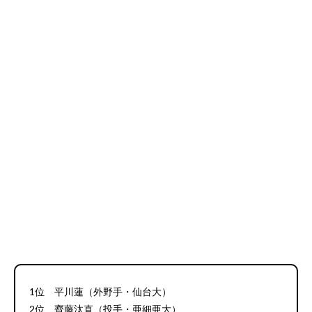
1位 平川蓮（外野手・仙台大）
2位 齊藤汰直（投手・亜細亜大）