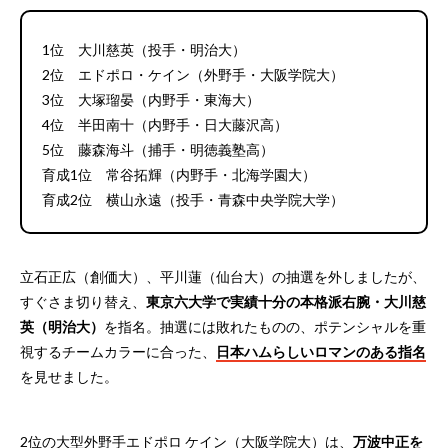
1位 大川慈英（投手・明治大）
2位 エドポロ・ケイン（外野手・大阪学院大）
3位 大塚瑠晏（内野手・東海大）
4位 半田南十（内野手・日大藤沢高）
5位 藤森海斗（捕手・明徳義塾高）
育成1位 常谷拓輝（内野手・北海学園大）
育成2位 横山永遠（投手・青森中央学院大学）
立石正広（創価大）、平川蓮（仙台大）の抽選を外しましたが、
すぐさま切り替え、
東京六大学で実績十分の本格派右腕・大川慈
英（明治大）
を指名。抽選には敗れたものの、ポテンシャルを重
視するチームカラーに合った、
日本ハムらしいロマンのある指名
を見せました。
2位の大型外野手エドポロ ケイン（大阪学院大）は、
万波中正を