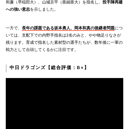
和廉（早稲田大）、山城京平（亜細亜大）を指名し、
投手陣再建
への強い意志
を示しました。
一方で、
長年の課題である坂本勇人、岡本和真の後継者問題
につ
いては、支配下での内野手指名は2名のみと、やや物足りなさが
残ります。育成で指名した素材型の選手たちが、数年後に一軍の
戦力として台頭してくるかに注目です。
中日ドラゴンズ【総合評価：B+】