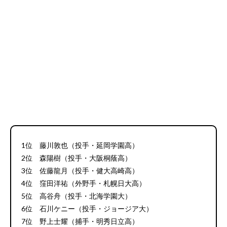
1位 藤川敦也（投手・延岡学園高）
2位 森陽樹（投手・大阪桐蔭高）
3位 佐藤龍月（投手・健大高崎高）
4位 窪田洋祐（外野手・札幌日大高）
5位 高谷舟（投手・北海学園大）
6位 石川ケニー（投手・ジョージア大）
7位 野上士耀（捕手・明秀日立高）