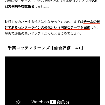
の秋山俊（中京大）、4位の堀越啓太（東北福祉大）と
大卒の即
戦力候補を複数指名
しました。
長打力をカバーする指名は少なかったものの、まずは
チームの根
幹であるセンターラインの強化という明確なテーマを完遂
した、
堅実で評価の高いドラフトだったと言えるでしょう。
千葉ロッテマリーンズ【総合評価：A+】