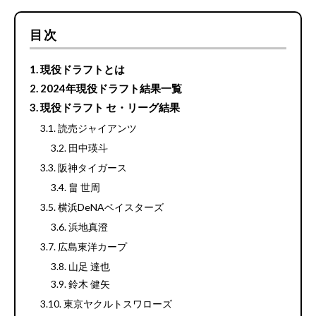
目次
現役ドラフトとは
2024年現役ドラフト結果一覧
現役ドラフト セ・リーグ結果
読売ジャイアンツ
田中瑛斗
阪神タイガース
畠 世周
横浜DeNAベイスターズ
浜地真澄
広島東洋カープ
山足 達也
鈴木 健矢
東京ヤクルトスワローズ