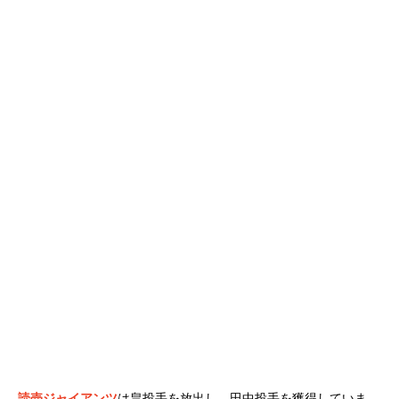
読売ジャイアンツ
は
畠投手を放出し、田中投手を獲得していま