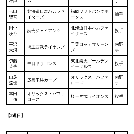
雅海
ズ
手
吉田
北海道日本ハムファ
福岡ソフトバンクホ
捕手
賢吾
イターズ
ークス
田中
北海道日本ハムファ
読売ジャイアンツ
投手
瑛斗
イターズ
平沢
千葉ロッテマリーン
内野
埼玉西武ライオンズ
大河
ズ
手
伊藤
東北楽天ゴールデン
中日ドラゴンズ
投手
茉央
イーグルス
山足
オリックス・バファ
内野
広島東洋カープ
達也
ローズ
手
本田
オリックス・バファ
埼玉西武ライオンズ
投手
圭佑
ローズ
【2巡目】