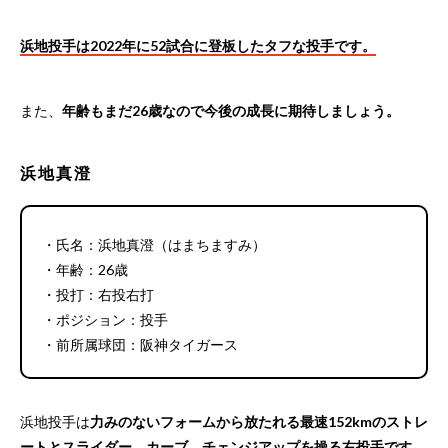
浜地投手は2022年に52試合に登板したタフな投手です。
また、
年齢もまだ26歳なので今後の成長に期待しましょう。
浜地真澄
・氏名：浜地真澄（はまちますみ）
・年齢：26歳
・投打：右投右打
・ポジション：投手
・前所属球団：阪神タイガース
浜地投手は
力みのないフォームから放たれる最速152kmのストレ
ートとスライダー、カーブ、チェンジアップを操る右投手です。