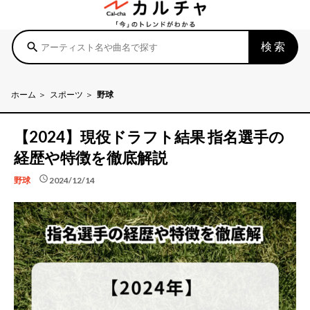
検索
search
ホーム
スポーツ
野球
【2024】現役ドラフト結果 指名選手の
経歴や特徴を徹底解説
schedule
2024/12/14
野球