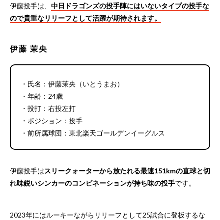
伊藤投手は、
中日ドラゴンズの投手陣にはいないタイプの投手な
ので貴重なリリーフとして活躍が期待されます。
伊藤 茉央
・氏名：伊藤茉央（いとうまお）
・年齢：24歳
・投打：右投左打
・ポジション：投手
・前所属球団：東北楽天ゴールデンイーグルス
伊藤投手は
スリークォーターから放たれる最速151kmの直球と切
れ味鋭いシンカーのコンビネーションが持ち味の投手
です。
2023年にはルーキーながらリリーフとして25試合に登板するな