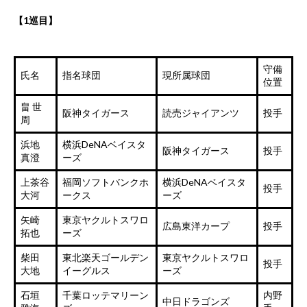
【1巡目】
守備
氏名
指名球団
現所属球団
位置
畠 世
阪神タイガース
読売ジャイアンツ
投手
周
浜地
横浜
DeNA
ベイスタ
阪神タイガース
投手
真澄
ーズ
上茶谷
福岡ソフトバンクホ
横浜DeNAベイスタ
投手
大河
ークス
ーズ
矢崎
東京ヤクルトスワロ
広島東洋カープ
投手
拓也
ーズ
柴田
東北楽天ゴールデン
東京ヤクルトスワロ
投手
大地
イーグルス
ーズ
石垣
千葉ロッテマリーン
内野
中日ドラゴンズ