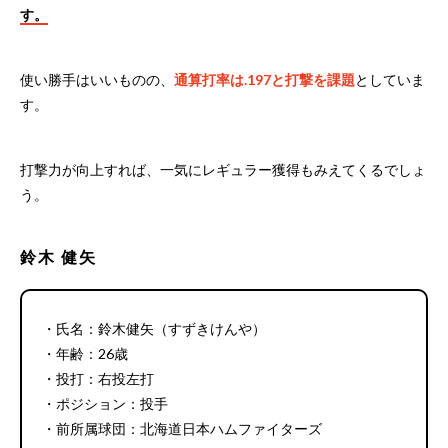
す。
使い勝手はいいものの、
通算打率は.197と打撃を課題
としていま
す。
打撃力が向上すれば、一気にレギュラー獲得もみえてくるでしょ
う。
鈴木 健矢
・氏名：鈴木健矢（すずきけんや）
・年齢：26歳
・投打：右投左打
・ポジション：投手
・前所属球団：北海道日本ハムファイターズ