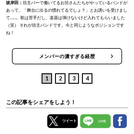
彼岸田：
坊主バーで働いてるお坊さんたちがやっているバンドが
あって、「舞台に出るの慣れてるでしょ？」とお誘いを受けまし
て……。歌は苦手だし、楽器は弾けないけど入れてもらいました
（笑） それが坊主バンドです。今と同じようなポジションです
ね！
chevron_right
メンバーの濃すぎる経歴
1
2
3
4
この記事をシェアをしよう！
ツイート
LINE