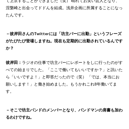
て上京することができました（笑） 晴れてお笑い芸人となり、
涅槃崎と出会ってドドんを結成。浅井企画に所属することになっ
たんです。
－彼岸田さんのTwitterには「坊主バーに出勤」というフレーズ
がたびたび登場しますね。現在も定期的に出勤されているんです
か？
彼岸田：
ラジオの仕事で坊主バーにレポートをしに行ったのがす
べての始まりでした。「ここで働いてもいいですか？」と訊いた
ら「いいですよ！」と即答だったので（笑） 「では、本当にお
願いします！」と働き始めました。もうかれこれ8年働いてま
す。
－そこで坊主バンドのメンバーとなり、バンドマンの肩書も加わ
るわけですね。