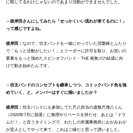
に暇してるわけじゃないのであまり活動ができませんでした。
－彼岸田さんにしてみたら「せっかくいい流れが来てるのに！」
って感じですよね。
彼岸田：
なので、坊主バンドを一緒にやっていた涅槃崎とふたり
で「もっと活動がしたい！」とリーダーに許可を取り、お笑いの
要素をもっと強めたスピンオフバンド・THE 南無ズの結成に向
けて動き始めたんです。
－坊主バンドのコンセプトを継承しつつ、コミックバンド色を強
めていく、と。メンバーはすぐに揃いましたか？
彼岸田：
坊主バンドにも参加してた尺八担当の虚無尺僧八くん
（2020年7月に脱退）に無理やりベースを持たせ、あとは「ドラ
ムだ！」と言うタイミングで、わたしの所属事務所におがみおが
が芸人としてやって来て、これはご縁だと思って誘いました。