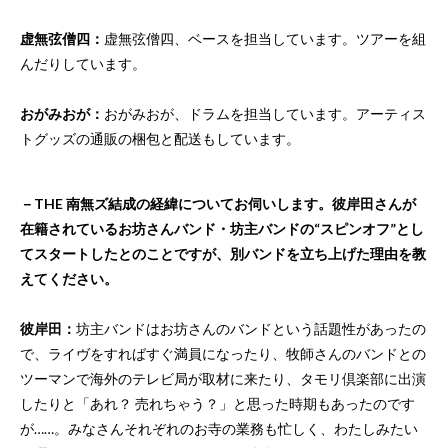
虚無弦僧四：
虚無弦僧四、ベースを担当しています。ツアーを組
んだりしています。
おがみおが：
おがみおが、ドラムを担当しています。アーティス
トグッズの通販の梱包と配送もしています。
－THE 南無ズ結成の経緯についてお伺いします。彼岸田さんが
在籍されているお坊さんバンド・坊主バンドの“スピンオフ”とし
てスタートしたとのことですが、別バンドを立ち上げた理由を教
えてください。
彼岸田：
坊主バンドはお坊さんのバンドという話題性があったの
で、ライヴをすればすぐ満員になったり、牧師さんのバンドとの
ツーマンで海外のテレビ局が取材に来たり、タモリ倶楽部に出演
したりと「あれ？ 売れちゃう？」と思った時期もあったのです
が……。みなさんそれぞれのお寺の業務も忙しく、わたしみたい