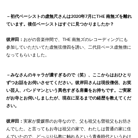
－初代ベーシストの虚無尺さんは2020年7月にTHE 南無ズを離れ
ています。後任ベーシストはすぐに見つかりましたか？
彼岸田：
おがの音楽仲間で、THE 南無ズのレコーディングにも
参加していただいてた虚無弦僧四を誘い、二代目ベース虚無僧に
なってもらいました。
－みなさんのキャラが濃すぎるので（笑）、ここからはおひとり
ずつお話をお伺いさせてください。彼岸田さんは現役僧侶、お笑
い芸人、バンドマンという異色すぎる肩書をお持ちです。ご実家
がお寺とお伺いしましたが、現在に至るまでの経歴を教えてくだ
さい。
彼岸田：
実家が愛媛県のお寺なので、父も祖父も曽祖父もお坊さ
んでした。と言ってもお寺は祖父の家で、わたしは普通の家に住
んでいたので、どっぷり仏教に触れるという青春時代というわけ