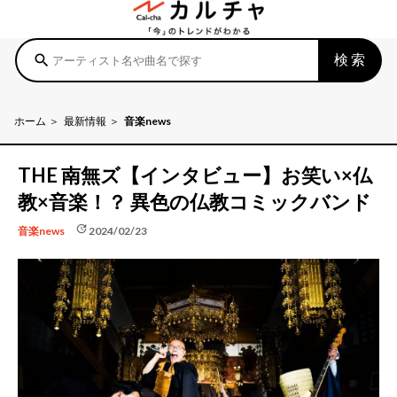
検索
search
ホーム
最新情報
音楽news
THE 南無ズ【インタビュー】お笑い×仏
教×音楽！？ 異色の仏教コミックバンド
update
2024/02/23
音楽news