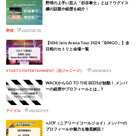
野球の上手い芸人「杉谷拳士」とは？ウグイス
嬢の話題や経歴を紹介！
update
野球
2025/02/10
【HiHi Jets Arena Tour 2024「BINGO」】全
日程のセトリと会場一覧
update
STARTO ENTERTAINMENT（旧ジャニーズ）
2024/06/21
WACKからGO TO THE BEDSが始動！ メンバ
ーの経歴やプロフィールとは…？
update
アイドル
2024/07/29
≒JOY（ニアリーイコールジョイ）メンバーの
プロフィールや魅力を徹底解説！