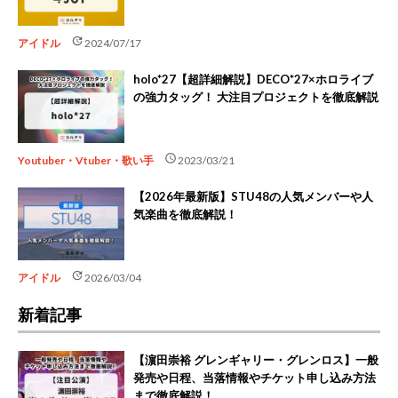
update
アイドル
2024/07/17
holo*27【超詳細解説】DECO*27×ホロライブ
の強力タッグ！ 大注目プロジェクトを徹底解説
schedule
Youtuber・Vtuber・歌い手
2023/03/21
【2026年最新版】STU48の人気メンバーや人
気楽曲を徹底解説！
update
アイドル
2026/03/04
新着記事
【濵田崇裕 グレンギャリー・グレンロス】一般
発売や日程、当落情報やチケット申し込み方法
まで徹底解説！