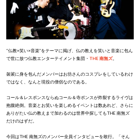
“仏教×笑い×音楽”をテーマに掲げ、仏の教えを笑いと音楽に包ん
で世に放つ仏教エンターテイメント集団・
THE 南無ズ
。
袈裟に身を包んだメンバーはお坊さんのコスプレをしているわけ
ではなく、なんと現役の僧侶なのである。
コール＆レスポンスならぬコール＆寺ポンスが炸裂するライヴは
抱腹絶倒。音楽とお笑いを楽しめるイベントは数あれど、さらに
ありがたい仏の教えまで加わるのは世界中探してもTHE 南無ズ
だけのはずだ。
今回はTHE 南無ズのメンバー全員インタビューを敢行。「そん