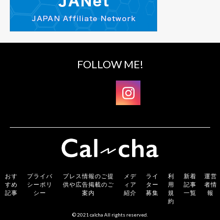
FOLLOW ME!
おす
プライバ
プレス情報のご提
メデ
ライ
利
新着
運営
すめ
シーポリ
供や広告掲載のご
ィア
ター
用
記事
者情
記事
シー
案内
紹介
募集
規
一覧
報
約
© 2021 calcha All rights reserved.