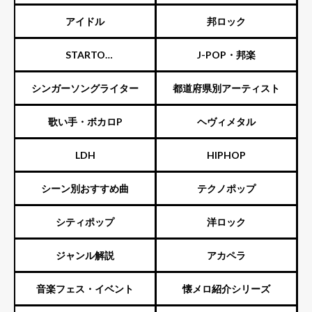
スト
アイドル
邦ロック
STARTO
J-POP・邦楽
ENTERTAINMENT（旧ジャニ
シンガーソングライター
都道府県別アーティスト
ーズ）
歌い手・ボカロP
ヘヴィメタル
LDH
HIPHOP
シーン別おすすめ曲
テクノポップ
シティポップ
洋ロック
ジャンル解説
アカペラ
音楽フェス・イベント
懐メロ紹介シリーズ