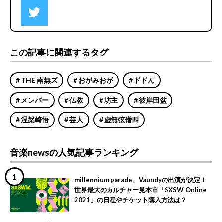
この記事に関連するタグ
THE 南無ズ
おがみおが
ドドん
メンバー
仏教
坊主
彼岸田盆
涅槃崎悟
芸人
虚無弦僧四
音楽newsの人気記事ランキング
millennium parade、Vaundyの出演が決定！
世界最大のカルチャー見本市「SXSW Online
2021」の日程やチケット購入方法は？