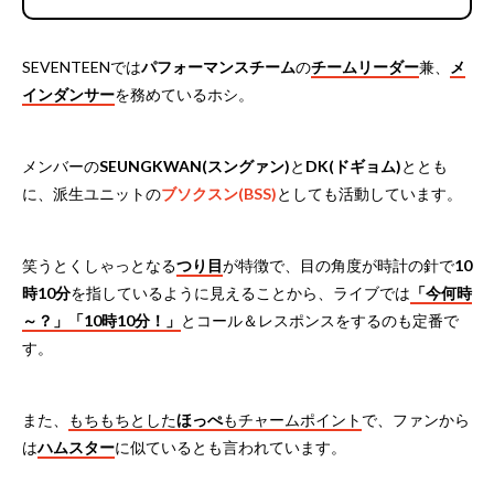
SEVENTEENでは
パフォーマンスチーム
の
チームリーダー
兼、
メ
インダンサー
を務めているホシ。
メンバーの
SEUNGKWAN(スングァン)
と
DK(ドギョム)
ととも
に、派生ユニットの
ブソクスン(BSS)
としても活動しています。
笑うとくしゃっとなる
つり目
が特徴で、目の角度が時計の針で
10
時10分
を指しているように見えることから、ライブでは
「今何時
～？」「10時10分！」
とコール＆レスポンスをするのも定番で
す。
また、
もちもちとした
ほっぺ
もチャームポイント
で、ファンから
は
ハムスター
に似ているとも言われています。