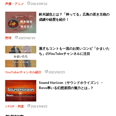
schedule
声優・アニメ
2021/09/12
鈴木誠也とは？「神ってる」広島の若き主砲の
成績や経歴を紹介！
update
野球
2025/02/10
漫才もコントも一流のお笑いコンビ「かまいた
ち」のYouTubeチャンネルに注目
update
YouTuberチャンネル紹介
2021/02/25
Sound Horizon（サウンドホライズン） –
Revo率いる幻想楽団の魅力とは…？
update
J-POP・邦楽
2021/04/23