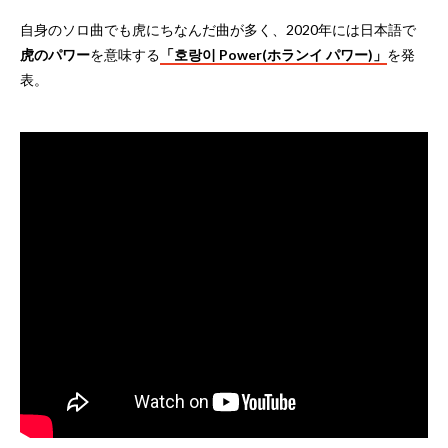
自身のソロ曲でも虎にちなんだ曲が多く、2020年には日本語で
虎のパワー
を意味する
「호랑이 Power(ホランイ パワー)」
を発
表。