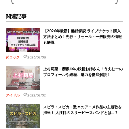
関連記事
【2026年最新】離婚伝説 ライブチケット購入
方法まとめ！先行・リセール・一般販売の情報
も解説
update
邦ロック
2026/02/08
上村莉菜 – 櫻坂46の妖精お姉さん！うえむーの
プロフィールや経歴、魅力を徹底解説！
update
アイドル
2022/02/02
スピラ・スピカ – 数々のアニメ作品の主題歌を
担当！ 大注目のスリーピースバンドとは…？