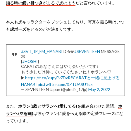
踊る時の
鋭い目つき
がまるで虎のよう
だと言われています。
本人も虎キャラクターをプッシュしており、写真を撮る時はいつ
も
虎ポーズ
をとるのがお決まりです。
#SVT_JP_FM_HANABI
D-5💎
#SEVENTEEN
MESSAGE
💌
[
#HOSHI
]
CARATのみなさんにはやく会いたいです♪
もう少しだけ待っていてくださいね！ホランへ♡
▶️
https://t.co/xupyFv7DvR
#CARATと一緒に見上げる
HANABI
pic.twitter.com/XZTUASU1s5
— SEVENTEEN Japan (@pledis_17jp)
May 2, 2022
また、
ホラン(虎)
と
サランへ(愛してる)
を組み合わせた造語、
ホ
ランヘ(호랑해)
は彼がファンに愛を伝える際の定番フレーズにな
っています。