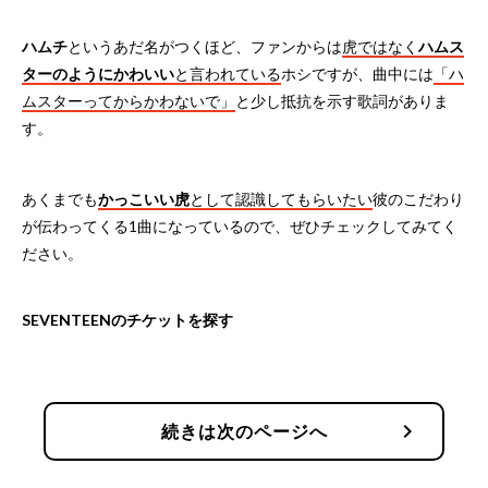
ハムチ
というあだ名がつくほど、ファンからは
虎ではなく
ハムス
ターのようにかわいい
と言われている
ホシですが、曲中には
「ハ
ムスターってからかわないで」
と少し抵抗を示す歌詞がありま
す。
あくまでも
かっこいい虎
として認識してもらいたい
彼のこだわり
が伝わってくる1曲になっているので、ぜひチェックしてみてく
ださい。
SEVENTEENのチケットを探す
chevron_right
続きは次のページへ