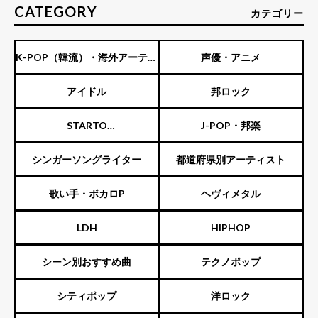
CATEGORY
カテゴリー
K-POP（韓流）・海外アーティ
声優・アニメ
スト
アイドル
邦ロック
STARTO
J-POP・邦楽
ENTERTAINMENT（旧ジャニ
シンガーソングライター
都道府県別アーティスト
ーズ）
歌い手・ボカロP
ヘヴィメタル
LDH
HIPHOP
シーン別おすすめ曲
テクノポップ
シティポップ
洋ロック