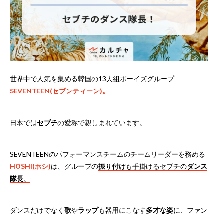
世界中で人気を集める韓国の13人組ボーイズグループ
SEVENTEEN(セブンティーン)。
日本では
セブチ
の愛称で親しまれています。
SEVENTEENのパフォーマンスチームのチームリーダーを務める
HOSHI(ホシ)
は、グループの
振り付け
も手掛けるセブチの
ダンス
隊長
。
ダンスだけでなく
歌
や
ラップ
も器用にこなす
多才な姿
に、ファン