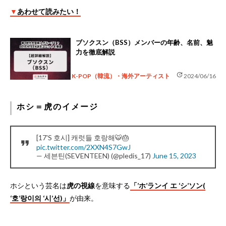
▼
あわせて読みたい！
ブソクスン（BSS）メンバーの年齢、名前、魅
力を徹底解説
update
K-POP（韓流）・海外アーティスト
2024/06/16
ホシ＝虎のイメージ
[17'S 호시] 캐럿들 호랑해🐯🎂
pic.twitter.com/2XXN4S7GwJ
— 세븐틴(SEVENTEEN) (@pledis_17)
June 15, 2023
ホシという芸名は
虎の視線
を意味する
「’ホ’ランイ エ ‘シ’ソン(
‘호’랑이의 ‘시’선)」
が由来。