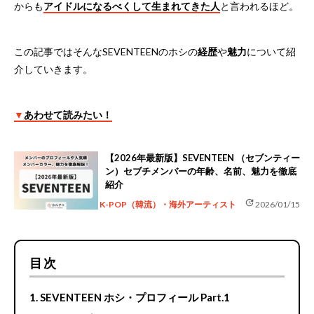
からも
アイドルになるべくして生まれてきた人
と言われるほど。
この記事ではそんなSEVENTEENのホシの
経歴
や
魅力
について紹
介していきます。
▼
あわせて読みたい！
【2026年最新版】SEVENTEEN （セブンティー
ン）セブチメンバーの年齢、名前、魅力を徹底
紹介
update
K-POP（韓流）・海外アーティスト
2026/01/15
目次
SEVENTEEN ホシ・プロフィール Part.1