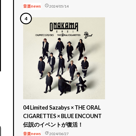
schedule
音楽news
2024/05/14
。
04 Limited Sazabys × THE ORAL
CIGARETTES × BLUE ENCOUNT
伝説のイベントが復活！
update
音楽news
2024/06/27