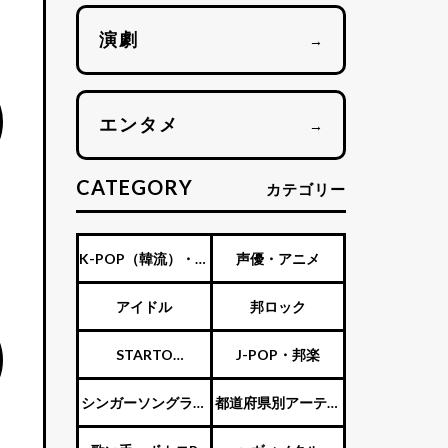
演劇
→
エンタメ
→
CATEGORY
カテゴリー
K-POP（韓流）・海
声優・アニメ
外アーティスト
アイドル
邦ロック
STARTO
J-POP・邦楽
ENTERTAINMENT（旧
シンガーソングライ
都道府県別アーティ
ジャニーズ）
ター
スト