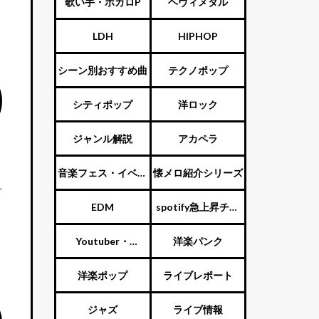
歌い手・ボカロP
ヘヴィメタル
LDH
HIPHOP
シーン別おすすめ曲
テクノポップ
シティポップ
洋ロック
ジャンル解説
アカペラ
音楽フェス・イベン
懐メロ紹介シリーズ
ト
EDM
spotify急上昇チャ
ート
Youtuber・
洋楽パンク
Vtuber・歌い手
洋楽ポップ
ライブレポート
ジャズ
ライブ情報