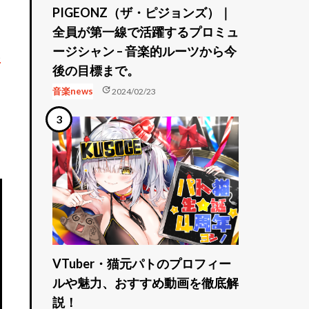
PIGEONZ（ザ・ピジョンズ）｜
全員が第一線で活躍するプロミュ
ージシャン – 音楽的ルーツから今
い
後の目標まで。
update
音楽news
2024/02/23
VTuber・猫元パトのプロフィー
ルや魅力、おすすめ動画を徹底解
説！