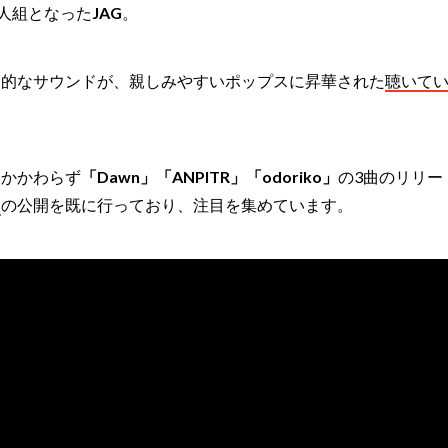
3人組となった
JAG
。
会的なサウンドが、親しみやすいポップスに昇華された
聴いて
もかかわらず
「Dawn」「ANPITR」「odoriko」
の3曲のリリー
オ
の公開を既に行っており、注目を集めています。