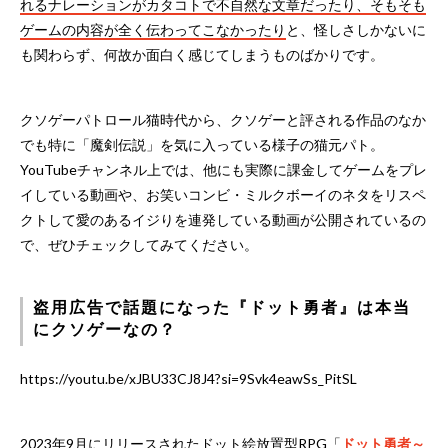
れるナレーションがカタコトで不自然な文章だったり、そもそも
ゲームの内容が全く伝わってこなかったり
と、怪しさしかないに
も関わらず、何故か面白く感じてしまうものばかりです。
クソゲーパトロール猫時代から、クソゲーと評される作品のなか
でも特に「魔剣伝説」を気に入っている様子の猫元パト。
YouTubeチャンネル上では、他にも実際に課金してゲームをプレ
イしている動画や、お笑いコンビ・ミルクボーイのネタをリスペ
クトして愛のあるイジりを連発している動画が公開されているの
で、ぜひチェックしてみてください。
盗用広告で話題になった『ドット勇者』は本当
にクソゲーなの？
https://youtu.be/xJBU33CJ8J4?si=9Svk4eawSs_PitSL
2023年9月にリリースされたドット絵放置型RPG「
ドット勇者～