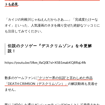
トも必見
。
「カイジの利根川じゃねえんだからさあ……」「完成度たけーな
オイ」といった、人気漫画のネタを織り交ぜた絶妙なツッコミに
も注目してみてください。
伝説のクソゲー『デスクリムゾン』を今更解
説！
https://youtu.be/5fkm_lfaQ0E?si=X5B1mabKQ8RqL4fk
数多のゲームファンに
“クソゲー界の伝説”と言わしめた作品
「DEATH CRIMSON（デスクリムゾン）」
の解説動画も見逃せ
ません。
既にご紹介した通りガンシューティングゲームとして発売された