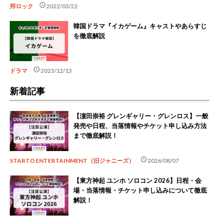
schedule
邦ロック
2022/03/22
韓国ドラマ『イカゲーム』キャストやあらすじ
を徹底解説
schedule
ドラマ
2023/12/13
新着記事
【濵田崇裕 グレンギャリー・グレンロス】一般
発売や日程、当落情報やチケット申し込み方法
まで徹底解説！
schedule
STARTO ENTERTAINMENT（旧ジャニーズ）
2026/08/07
【東方神起 ユンホ ソロコン 2026】日程・会
場・当落情報・チケット申し込みについて徹底
解説！