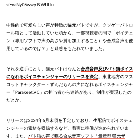
si=oaNy06wwpJ9WUHu-
中性的で可愛らしい声が特徴の猫元パトですが、クソゲーパトロ
ール猫として活動していた頃から、一部視聴者の間で「ボイチェ
ン（専用ソフトで声の高さや質を加工すること）や合成音声を使
用しているのでは？」と疑惑をもたれていました。
それを逆手にとり、猫元パトはなんと
合成音声及びパト猫ボイス
になれるボイスチェンジャーのリリースを決定
。東北地方のマス
コットキャラクター・ずんだもんの声になれるボイスチェンジャ
ー「Parakeet.VC」の担当者から連絡があり、制作が実現したの
だとか。
リリースは2024年6月末頃を予定しており、生配信でボイスチェ
ンジャーの素材を収録するなど、着実に準備が進められていま
す。また、
パト猫の声で喋る合成音声ソフト「量産型 猫元ザ