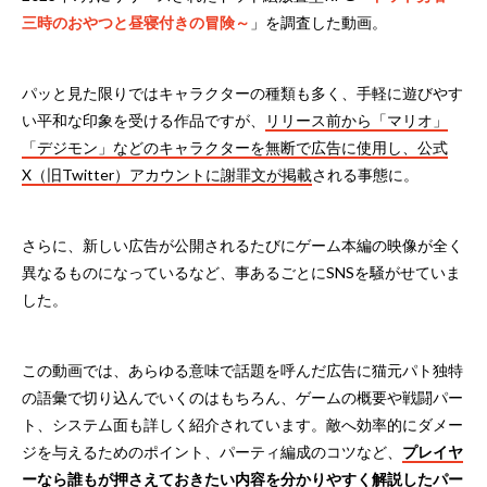
三時のおやつと昼寝付きの冒険～
」を調査した動画。
パッと見た限りではキャラクターの種類も多く、手軽に遊びやす
い平和な印象を受ける作品ですが、
リリース前から「マリオ」
「デジモン」などのキャラクターを無断で広告に使用し、公式
X（旧Twitter）アカウントに謝罪文が掲載
される事態に。
さらに、新しい広告が公開されるたびにゲーム本編の映像が全く
異なるものになっているなど、事あるごとにSNSを騒がせていま
した。
この動画では、あらゆる意味で話題を呼んだ広告に猫元パト独特
の語彙で切り込んでいくのはもちろん、ゲームの概要や戦闘パー
ト、システム面も詳しく紹介されています。敵へ効率的にダメー
ジを与えるためのポイント、パーティ編成のコツなど、
プレイヤ
ーなら誰もが押さえておきたい内容を分かりやすく解説したパー