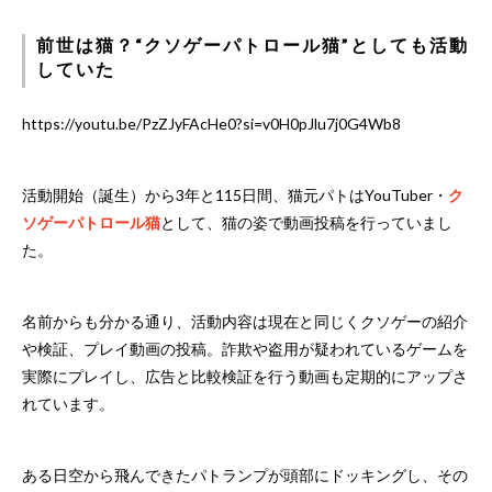
前世は猫？“クソゲーパトロール猫”としても活動
していた
https://youtu.be/PzZJyFAcHe0?si=v0H0pJlu7j0G4Wb8
活動開始（誕生）から3年と115日間、猫元パトはYouTuber・
ク
ソゲーパトロール猫
として、猫の姿で動画投稿を行っていまし
た。
名前からも分かる通り、活動内容は現在と同じくクソゲーの紹介
や検証、プレイ動画の投稿。詐欺や盗用が疑われているゲームを
実際にプレイし、広告と比較検証を行う動画も定期的にアップさ
れています。
ある日空から飛んできたパトランプが頭部にドッキングし、その