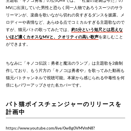
主題歌「キノコ勇者」の公式MVでは、「社畜の逆襲は今だ」の
MVに出演していた男性と恐らく同一人物であろうスーツのサラ
リーマンが、楽曲を歌いながら切れの良すぎるダンスを披露。メ
ロディーや表情など、あらゆる点でコミカルすぎる主題歌なので
すが、猫元パトの歌ってみたでは、
約1分という短尺とは思えな
いほど濃くカオスなMVと、クオリティの高い歌声
を楽しむこと
ができます。
ちなみに「キノコ伝説：勇者と魔法のランプ」は主題歌を2曲制
作しており、もう片方の「キノコは勇者や」を歌ってみた動画も
猫元パトチャンネルで視聴可能。本家から感じられる中毒性を何
倍にもパワーアップさせた名カバーです。
パト猫ボイスチェンジャーのリリースを
計画中
https://www.youtube.com/live/0w8g0VMVmN8?