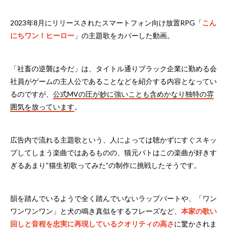
2023年8月にリリースされたスマートフォン向け放置RPG「
こん
にちワン！ヒーロー
」の主題歌をカバーした動画。
「社畜の逆襲は今だ」は、タイトル通りブラック企業に勤める会
社員がゲームの主人公であることなどを紹介する内容となってい
るのですが、
公式MVの圧が妙に強いことも含めかなり独特の雰
囲気を放っています
。
広告内で流れる主題歌という、人によっては聴かずにすぐスキッ
プしてしまう楽曲ではあるものの、猫元パトはこの楽曲が好きす
ぎるあまり“猫生初歌ってみた”の制作に挑戦したそうです。
韻を踏んでいるようで全く踏んでいないラップパートや、「ワン
ワンワンワン」と犬の鳴き真似をするフレーズなど、
本家の歌い
回しと音程を忠実に再現しているクオリティの高さ
に驚かされま