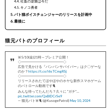
社畜の逆襲は今だ
キノコ勇者
パト猫ボイスチェンジャーのリリースを計画中
最後に
猫元パトのプロフィール
🚨5/10(金)21時～プレミア公開！
◇━━━━━━━━━━━━◇
広告で見かける『バンバンサバイバー』はク〇ゲーな
のか？
https://t.co/I6sTCmgRSj
◇━━━━━━━━━━━━◇
リリースされたてほやほやのホヤな新作スマホゲーム
のパトロール動画です🐈
みんな待ってたんだろ？久々に "ガチ"…
pic.twitter.com/QxBlDCrSe9
— 猫元パト🚨🐈 (@KusogePatrol)
May 10, 2024