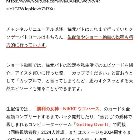
https://www.youtube.com/live/uANsGwo9RV4?
si=1GFWJepNdvh7N7Xu
チャンネルリニューアル以降、猫元パトはこれまで行っていたク
ソゲーパトロールはもちろん、
生配信やショート動画の投稿も精
力的に行っています
。
ショート動画では、猫元パトの設定や私生活でのエピソードを紹
介。アイスを買いに行った際、「カップでください」と言おうと
して「カップルで」と言ってしまうなど、思わずクスッとする天
然エピソードも知ることができますよ。
生配信では、「
勝利の女神：NIKKE ウエハース
」のカードを全
種類コンプリートするまでパック開封したり、“壺おじ”の愛称で
親しまれるコンピューターゲーム「
Getting Over It
」で同接
（同時視聴者数）2024人達成、またはステージを2024周するま
で続けたりと、気力と体力が試される企画にも挑戦。