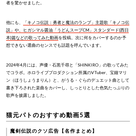
者を驚かせました。
他にも、
「キノコ伝説：勇者と魔法のランプ」主題歌「キノコ伝
説」や、ヒガシマル醤油「うどんスープCM」スタンダード(西日
本)篇などの歌ってみた動画
を投稿。次に何をカバーするのか予
想できない選曲のセンスでも話題を呼んでいます。
2024年4月には、声優・石黒千尋と「SHINKIRO」の歌ってみた
でコラボ。ホロライブプロダクション所属のVTuber、宝鐘マリ
ン（ほうしょうまりん）と、がうる・ぐらのデュエット曲として
書き下ろされた楽曲をカバーし、しっとりとした色気たっぷりの
歌声を披露しました。
猫元パトのおすすめ動画5選
魔剣伝説のクソ広告【名作まとめ】