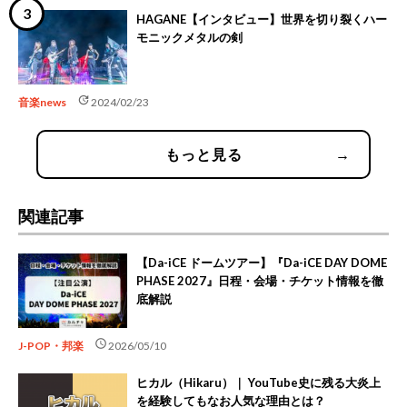
HAGANE【インタビュー】世界を切り裂くハー
モニックメタルの剣
update
音楽news
2024/02/23
もっと見る
→
関連記事
【Da-iCE ドームツアー】『Da-iCE DAY DOME
PHASE 2027』日程・会場・チケット情報を徹
底解説
schedule
J-POP・邦楽
2026/05/10
ヒカル（Hikaru）｜ YouTube史に残る大炎上
を経験してもなお人気な理由とは？