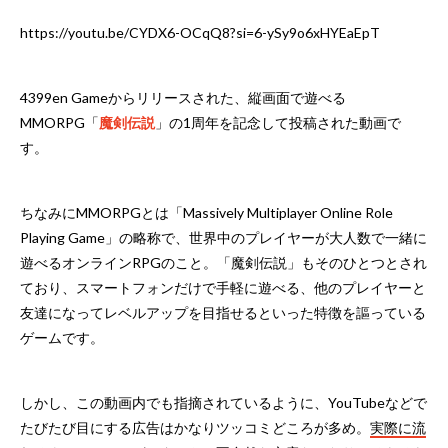
https://youtu.be/CYDX6-OCqQ8?si=6-ySy9o6xHYEaEpT
4399en Gameからリリースされた、縦画面で遊べる
MMORPG「
魔剣伝説
」の1周年を記念して投稿された動画で
す。
ちなみにMMORPGとは「Massively Multiplayer Online Role
Playing Game」の略称で、世界中のプレイヤーが大人数で一緒に
遊べるオンラインRPGのこと。「魔剣伝説」もそのひとつとされ
ており、スマートフォンだけで手軽に遊べる、他のプレイヤーと
友達になってレベルアップを目指せるといった特徴を謳っている
ゲームです。
しかし、この動画内でも指摘されているように、YouTubeなどで
たびたび目にする広告はかなりツッコミどころが多め。
実際に流