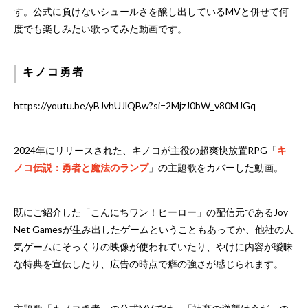
す。公式に負けないシュールさを醸し出しているMVと併せて何
度でも楽しみたい歌ってみた動画です。
キノコ勇者
https://youtu.be/yBJvhUJlQBw?si=2MjzJ0bW_v80MJGq
2024年にリリースされた、キノコが主役の超爽快放置RPG「
キ
ノコ伝説：勇者と魔法のランプ
」の主題歌をカバーした動画。
既にご紹介した「こんにちワン！ヒーロー」の配信元であるJoy
Net Gamesが生み出したゲームということもあってか、他社の人
気ゲームにそっくりの映像が使われていたり、やけに内容が曖昧
な特典を宣伝したり、広告の時点で癖の強さが感じられます。