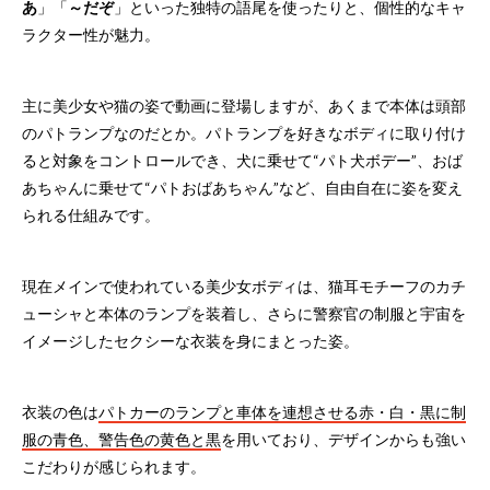
あ
」「
～だぞ
」といった独特の語尾を使ったりと、個性的なキャ
ラクター性が魅力。
主に美少女や猫の姿で動画に登場しますが、あくまで本体は頭部
のパトランプなのだとか。パトランプを好きなボディに取り付け
ると対象をコントロールでき、犬に乗せて“パト犬ボデー”、おば
あちゃんに乗せて“パトおばあちゃん”など、自由自在に姿を変え
られる仕組みです。
現在メインで使われている美少女ボディは、猫耳モチーフのカチ
ューシャと本体のランプを装着し、さらに警察官の制服と宇宙を
イメージしたセクシーな衣装を身にまとった姿。
衣装の色は
パトカーのランプと車体を連想させる赤・白・黒に制
服の青色、警告色の黄色と黒
を用いており、デザインからも強い
こだわりが感じられます。