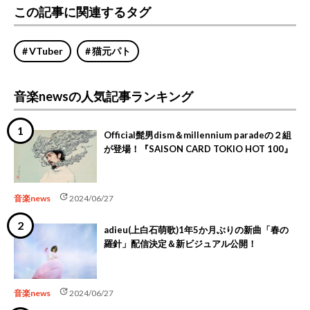
この記事に関連するタグ
VTuber
猫元パト
音楽newsの人気記事ランキング
Official髭男dism＆millennium paradeの２組
が登場！『SAISON CARD TOKIO HOT 100』
update
音楽news
2024/06/27
adieu(上白石萌歌)1年5か月ぶりの新曲「春の
羅針」配信決定＆新ビジュアル公開！
update
音楽news
2024/06/27