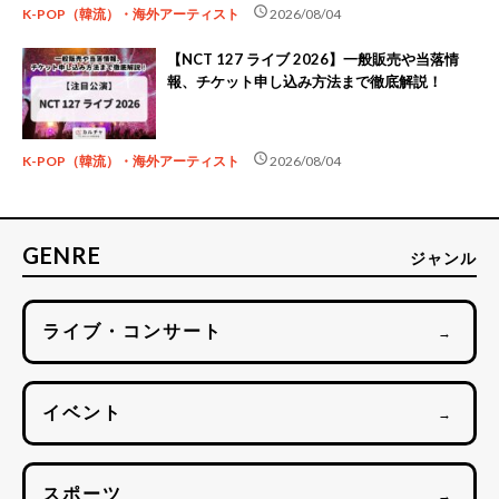
schedule
K-POP（韓流）・海外アーティスト
2026/08/04
【NCT 127 ライブ 2026】一般販売や当落情
報、チケット申し込み方法まで徹底解説！
schedule
K-POP（韓流）・海外アーティスト
2026/08/04
GENRE
ジャンル
ライブ・コンサート
→
イベント
→
スポーツ
→