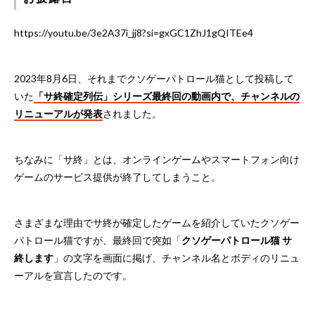
https://youtu.be/3e2A37i_jj8?si=gxGC1ZhJ1gQITEe4
2023年8月6日、それまでクソゲーパトロール猫として投稿して
いた
「サ終確定列伝」シリーズ最終回の動画内で、チャンネルの
リニューアルが発表
されました。
ちなみに「サ終」とは、オンラインゲームやスマートフォン向け
ゲームのサービス提供が終了してしまうこと。
さまざまな理由でサ終が確定したゲームを紹介していたクソゲー
パトロール猫ですが、最終回で突如「
クソゲーパトロール猫 サ
終します
」の文字を画面に掲げ、チャンネル名とボディのリニュ
ーアルを宣言したのです。