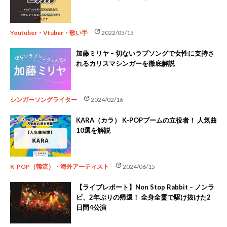
update
Youtuber・Vtuber・歌い手
2022/05/15
加藤ミリヤ – 切ないラブソングで女性に支持さ
れるカリスマシンガーを徹底解説
update
シンガーソングライター
2024/02/16
KARA（カラ） K-POPブームの立役者！ 人気曲
10選を解説
update
K-POP（韓流）・海外アーティスト
2024/06/15
【ライブレポート】Non Stop Rabbit – ノンラ
ビ、2年ぶりの帰還！ 全身全霊で駆け抜けた2
日間4公演