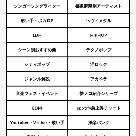
ENTERTAINMENT（旧ジャニ
シンガーソングライター
都道府県別アーティスト
ーズ）
歌い手・ボカロP
ヘヴィメタル
LDH
HIPHOP
シーン別おすすめ曲
テクノポップ
シティポップ
洋ロック
ジャンル解説
アカペラ
音楽フェス・イベント
懐メロ紹介シリーズ
EDM
spotify急上昇チャート
Youtuber・Vtuber・歌い手
洋楽パンク