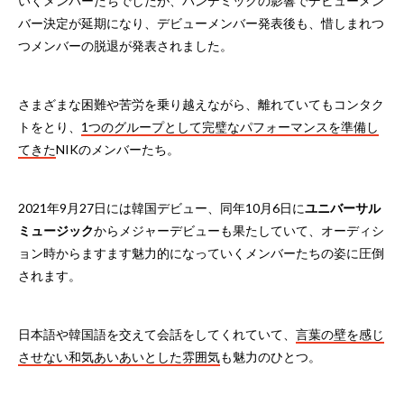
いくメンバーたちでしたが、パンデミックの影響でデビューメン
バー決定が延期になり、デビューメンバー発表後も、惜しまれつ
つメンバーの脱退が発表されました。
さまざまな困難や苦労を乗り越えながら、離れていてもコンタク
トをとり、
1つのグループとして完璧なパフォーマンスを準備し
てきた
NIKのメンバーたち。
2021年9月27日には韓国デビュー、同年10月6日に
ユニバーサル
ミュージック
からメジャーデビューも果たしていて、オーディシ
ョン時からますます魅力的になっていくメンバーたちの姿に圧倒
されます。
日本語や韓国語を交えて会話をしてくれていて、
言葉の壁を感じ
させない和気あいあいとした雰囲気
も魅力のひとつ。