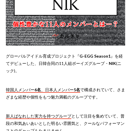
グローバルアイドル育成プロジェクト『
G-EGG Season1
』を経
てデビューした、日韓合同の11人組ボーイズグループ・
NIK
(ニ
ック)。
韓国人メンバー
6名
、日本人メンバー
5名
で構成されていて、さま
ざまな経歴や個性をもつ魅力満載のグループです。
新人ばなれした実力を持つグループ
として注目を集めていて、普
段の和気あいあいとした明るい雰囲気と、クールなパフォーマン
スとのギャップもたまりません。