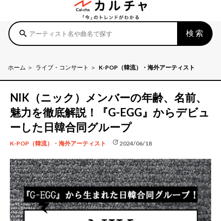
検索
search
ホーム
ライブ・コンサート
K-POP（韓流）・海外アーティスト
NIK（ニック）メンバーの年齢、名前、
魅力を徹底解説！『G-EGG』からデビュ
ーした日韓合同グループ
update
2024/06/18
K-POP（韓流）・海外アーティスト