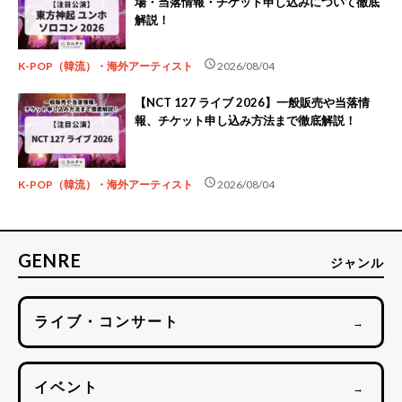
場・当落情報・チケット申し込みについて徹底
解説！
schedule
K-POP（韓流）・海外アーティスト
2026/08/04
【NCT 127 ライブ 2026】一般販売や当落情
報、チケット申し込み方法まで徹底解説！
schedule
K-POP（韓流）・海外アーティスト
2026/08/04
GENRE
ジャンル
ライブ・コンサート
→
イベント
→