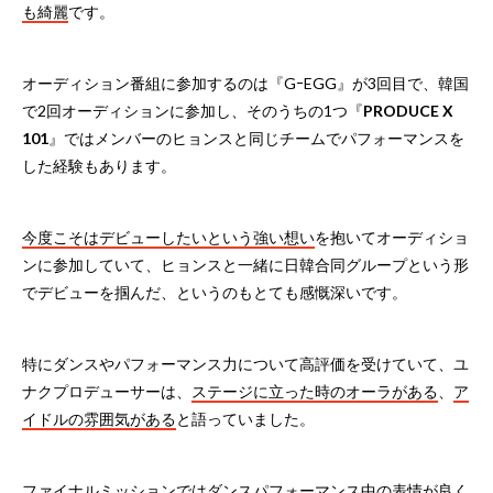
も綺麗
です。
オーディション番組に参加するのは『GｰEGG』が3回目で、韓国
で2回オーディションに参加し、そのうちの1つ『
PRODUCE X
101
』ではメンバーのヒョンスと同じチームでパフォーマンスを
した経験もあります。
今度こそはデビューしたいという強い想い
を抱いてオーディショ
ンに参加していて、ヒョンスと一緒に日韓合同グループという形
でデビューを掴んだ、というのもとても感慨深いです。
特にダンスやパフォーマンス力について高評価を受けていて、ユ
ナクプロデューサーは、
ステージに立った時のオーラがある
、
ア
イドルの雰囲気がある
と語っていました。
ファイナルミッションではダンスパフォーマンス中の表情が良く