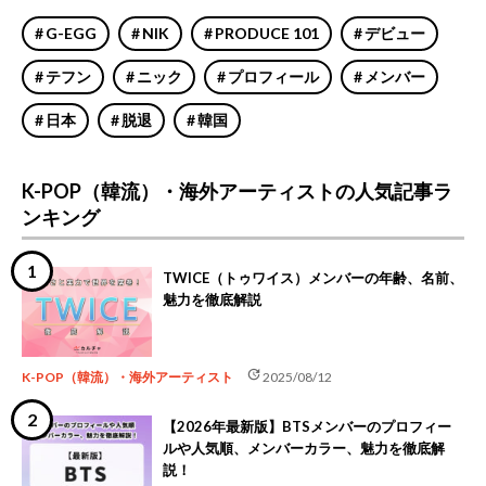
G-EGG
NIK
PRODUCE 101
デビュー
テフン
ニック
プロフィール
メンバー
日本
脱退
韓国
K-POP（韓流）・海外アーティストの人気記事ラ
ンキング
TWICE（トゥワイス）メンバーの年齢、名前、
魅力を徹底解説
update
K-POP（韓流）・海外アーティスト
2025/08/12
【2026年最新版】BTSメンバーのプロフィー
ルや人気順、メンバーカラー、魅力を徹底解
説！