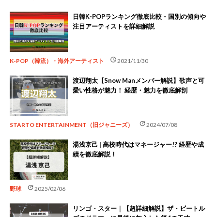
日韓K-POPランキング徹底比較 – 国別の傾向や
注目アーティストを詳細解説
schedule
K-POP（韓流）・海外アーティスト
2021/11/30
渡辺翔太【Snow Manメンバー解説】歌声と可
愛い性格が魅力！ 経歴・魅力を徹底解剖
update
STARTO ENTERTAINMENT（旧ジャニーズ）
2024/07/08
湯浅京己 | 高校時代はマネージャー!? 経歴や成
績を徹底解説！
update
野球
2025/02/06
リンゴ・スター｜【超詳細解説】ザ・ビートル