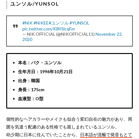
ユンソル/YUNSOL
#NIK
#NIKEE
#ユンソル
#YUNSOL
pic.twitter.com/K8lISlcqFm
— NIK OFFICIAL (@NIKOFFICIAL11)
November 22,
2020
本名：パク・ユンソル
生年月日：1996年10月21日
出身：韓国
身長：175cm
血液型：O型
個性的なヘアカラーやメイクも似合う変幻自在の魅力があり、周
囲を気遣う配慮のある性格でも親しまれているユンソル。
幼少期に日本に住んでいたことから、
日本語が流暢で発音もとて