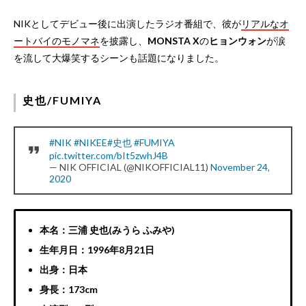
NIKとしてデビュー後に出演したラジオ番組で、彼が
リアルなオ
ートバイのモノマネ
を披露し、
MONSTA X
の
ヒョンウォン
が涙
を流して大爆笑するシーンも話題になりました。
史也/FUMIYA
#NIK
#NIKEE
#史也
#FUMIYA
pic.twitter.com/bIt5zwhJ4B
— NIK OFFICIAL (@NIKOFFICIAL11)
November 24,
2020
本名：三浦 史也(みうら ふみや)
生年月日：1996年8月21日
出身：日本
身長：173cm