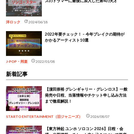
ズのドラマーに最後に加入した第4の天才
update
洋ロック
2024/06/18
2022年要チェック！ – 今年ブレイクの期待が
かかるアーティスト10選
schedule
J-POP・邦楽
2022/01/08
新着記事
【濵田崇裕 グレンギャリー・グレンロス】一般
発売や日程、当落情報やチケット申し込み方法
まで徹底解説！
schedule
STARTO ENTERTAINMENT（旧ジャニーズ）
2026/08/07
【東方神起 ユンホ ソロコン 2026】日程・会