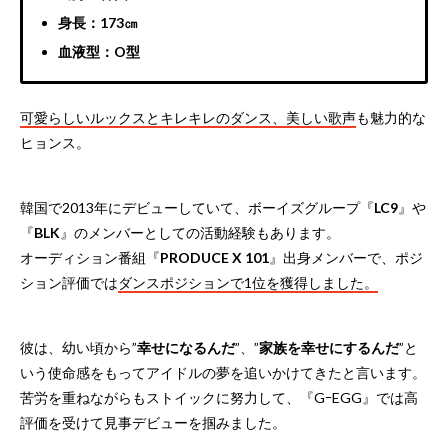
身長：173㎝
血液型：O型
可愛らしいルックスとキレキレのダンス、美しい歌声
も魅力的な
ヒョンス。
韓国で2013年にデビューしていて、ボーイズグループ『
LC9
』や
『
BLK
』のメンバーとしての活動経験もあります。
オーディション番組『
PRODUCE X 101
』出身メンバーで、ポジ
ション評価では
ダンスポジションで1位を獲得しました。
彼は、幼い頃から”
幸せになるんだ
”、”
家族を幸せにするんだ
”と
いう使命感をもってアイドルの夢を追いかけてきたと言います。
苦労を重ねながらもストイックに努力して、『GｰEGG』では高
評価を受けて見事デビューを掴みました。