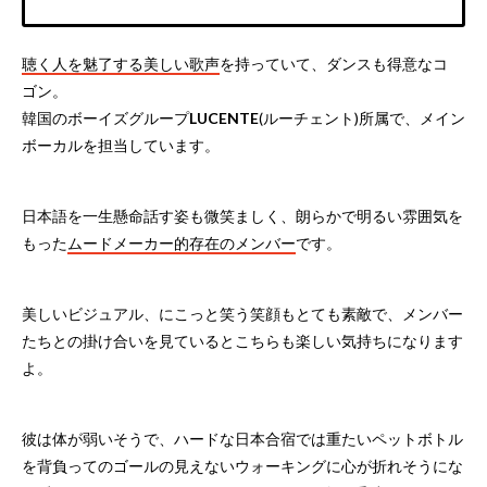
聴く人を魅了する美しい歌声
を持っていて、ダンスも得意なコ
ゴン。
韓国のボーイズグループ
LUCENTE
(ルーチェント)所属で、メイン
ボーカルを担当しています。
日本語を一生懸命話す姿も微笑ましく、朗らかで明るい雰囲気を
もった
ムードメーカー的存在のメンバー
です。
美しいビジュアル、にこっと笑う笑顔もとても素敵で、メンバー
たちとの掛け合いを見ているとこちらも楽しい気持ちになります
よ。
彼は体が弱いそうで、ハードな日本合宿では重たいペットボトル
を背負ってのゴールの見えないウォーキングに心が折れそうにな