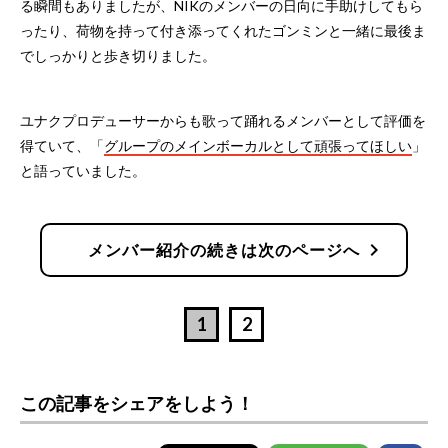
る瞬間もありましたが、NIKのメンバーの日向に手助けしてもら
ったり、荷物を持って付き添ってくれたゴンミンと一緒に最後ま
でしっかりと歩き切りました。
ユナクプロデューサーからも歌って踊れるメンバーとして評価を
得ていて、「
グループのメインボーカルとして頑張ってほしい
」
と語っていました。
chevron_right
メンバー紹介の続きは次のページへ
1
2
この記事をシェアをしよう！