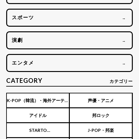
スポーツ
→
演劇
→
エンタメ
→
CATEGORY
カテゴリー
K-POP（韓流）・海外アーティ
声優・アニメ
スト
アイドル
邦ロック
STARTO
J-POP・邦楽