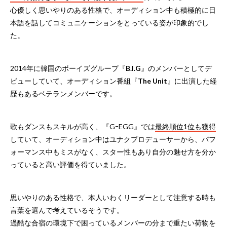
心優しく思いやりのある性格で、オーディション中も積極的に日
本語を話してコミュニケーションをとっている姿が印象的でし
た。
2014年に韓国のボーイズグループ『
B.I.G
』のメンバーとしてデ
ビューしていて、オーディション番組『
The Unit
』に出演した経
歴もあるベテランメンバーです。
歌もダンスもスキルが高く、『GｰEGG』では
最終順位1位も獲得
していて、オーディション中はユナクプロデューサーから、パフ
ォーマンス中もミスがなく、スター性もあり自分の魅せ方を分か
っていると高い評価を得ていました。
思いやりのある性格で、本人いわくリーダーとして注意する時も
言葉を選んで考えているそうです。
過酷な合宿の環境下で困っているメンバーの分まで重たい荷物を