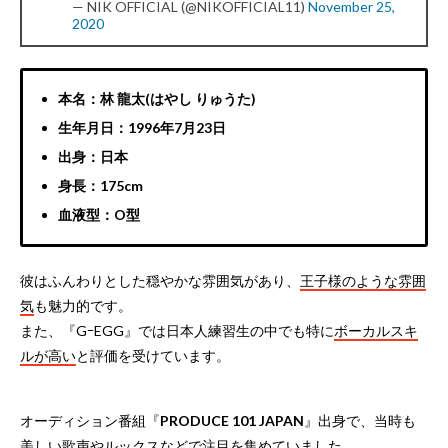
— NIK OFFICIAL (@NIKOFFICIAL11)
November 25,
2020
本名：林 龍太(はやし りゅうた)
生年月日：1996年7月23日
出身：日本
身長：175cm
血液型：O型
彼はふんわりとした穏やかな雰囲気があり、
王子様のような雰囲
気
も魅力的です。
また、『GｰEGG』では日本人練習生の中でも特に
ボーカルスキ
ルが高い
と評価を受けています。
オーディション番組『
PRODUCE 101 JAPAN
』出身で、当時も
美しい歌声やルックスなどで注目を集めていました。