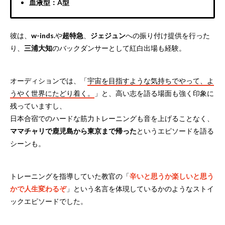
血液型：A型
彼は、
w-inds.
や
超特急
、
ジェジュン
への振り付け提供を行った
り、
三浦大知
のバックダンサーとして紅白出場も経験。
オーディションでは、「
宇宙を目指すような気持ちでやって、よ
うやく世界にたどり着く。
」と、高い志を語る場面も強く印象に
残っていますし、
日本合宿でのハードな筋力トレーニングも音を上げることなく、
ママチャリで鹿児島から東京まで帰った
というエピソードを語る
シーンも。
トレーニングを指導していた教官の「
辛いと思うか楽しいと思う
かで人生変わるぞ
」という名言を体現しているかのようなストイ
ックエピソードでした。