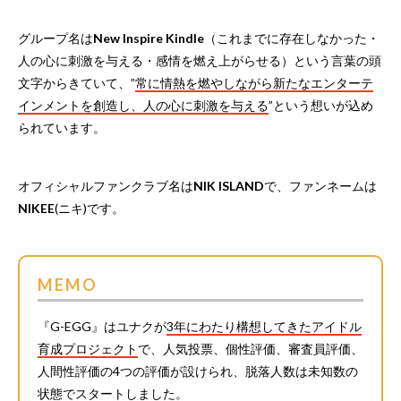
グループ名は
New Inspire Kindle
（これまでに存在しなかった・
人の心に刺激を与える・感情を燃え上がらせる）という言葉の頭
文字からきていて、”
常に情熱を燃やしながら新たなエンターテ
インメントを創造し、人の心に刺激を与える
”という想いが込め
られています。
オフィシャルファンクラブ名は
NIK ISLAND
で、ファンネームは
NIKEE
(ニキ)です。
MEMO
『G-EGG』はユナクが
3年にわたり構想してきたアイドル
育成プロジェクト
で、人気投票、個性評価、審査員評価、
人間性評価の4つの評価が設けられ、脱落人数は未知数の
状態でスタートしました。