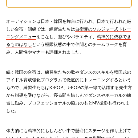
オーディションは日本・韓国を舞台に行われ、日本で行われた厳
しい合宿・訓練では、練習生たちは
自衛隊のソルジャー式トレー
ニングメニュー
をこなし、遊びやバラエティ、
精神的に依存でき
るものはなし
という極限状態の中で仲間とのチームワークを育
み、人間性やマナーも評価されました。
続く韓国の合宿は、練習生たちの歌やダンスのスキルを韓国式の
アイドル育成強化プログラムで徹底的にトレーニングするという
もので、練習生たちはK-POP、J-POPの第一線で活躍する先生方
から指導を受けながら、寝る間も惜しんでダンスやボーカルの練
習に励み、プロフェッショナルの協力のもとMV撮影も行われま
した。
体力的にも精神的にもしんどい中で懸命にステージを作り上げて