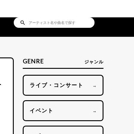
search
GENRE
ジャンル
ライブ・コンサート
→
イベント
→