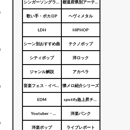
ENTERTAINMENT（旧
シンガーソングライ
都道府県別アーティ
9
ジャニーズ）
ター
スト
歌い手・ボカロP
ヘヴィメタル
LDH
HIPHOP
シーン別おすすめ曲
テクノポップ
4
シティポップ
洋ロック
ジャンル解説
アカペラ
音楽フェス・イベン
懐メロ紹介シリーズ
4
ト
EDM
spotify急上昇チャ
ート
Youtuber・
洋楽パンク
4
Vtuber・歌い手
洋楽ポップ
ライブレポート