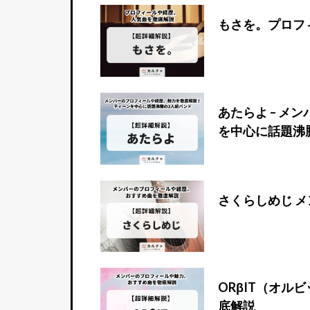
もさを。プロフ
あたらよ – 
を中心に話題沸
さくらしめじ 
ORβIT（オ
底解説