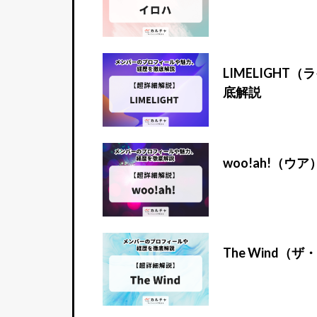
LIMELIGH
底解説
woo!ah!（
The Wind