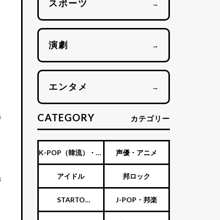
スポーツ
→
演劇
→
エンタメ
→
CATEGORY
5
カテゴリー
K-POP（韓流）・海
声優・アニメ
外アーティスト
アイドル
邦ロック
1
STARTO
J-POP・邦楽