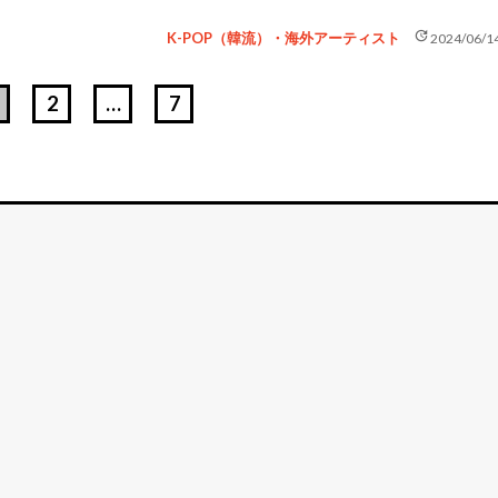
update
K-POP（韓流）・海外アーティスト
2024/06/1
2
…
7