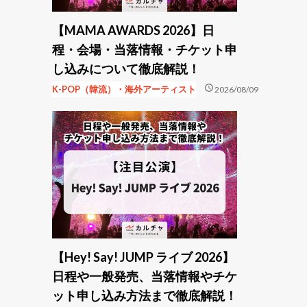
【MAMA AWARDS 2026】日
程・会場・当落情報・チケット申
し込みについて徹底解説！
schedule
K-POP（韓流）・海外アーティスト
2026/08/09
【Hey! Say! JUMP ライブ 2026】
日程や一般発売、当落情報やチケ
ット申し込み方法まで徹底解説！