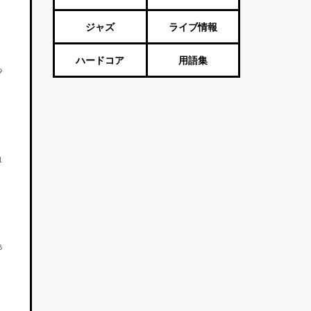
ジャズ
ライブ情報
ハードコア
用語集
9
1
8