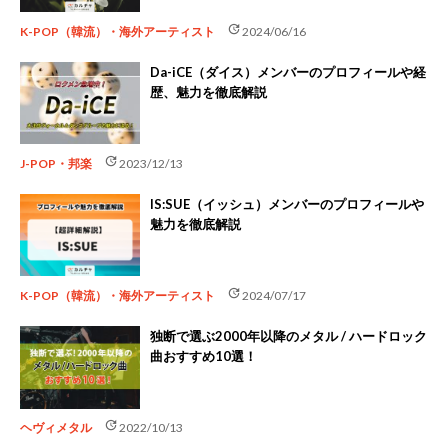
update
K-POP（韓流）・海外アーティスト
2024/06/16
Da-iCE（ダイス）メンバーのプロフィールや経
歴、魅力を徹底解説
update
J-POP・邦楽
2023/12/13
IS:SUE（イッシュ）メンバーのプロフィールや
魅力を徹底解説
update
K-POP（韓流）・海外アーティスト
2024/07/17
独断で選ぶ2000年以降のメタル / ハードロック
曲おすすめ10選！
update
ヘヴィメタル
2022/10/13