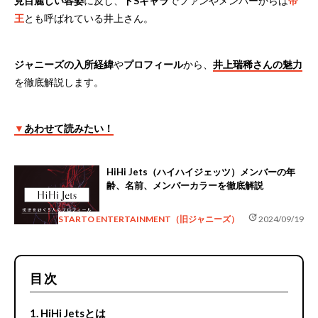
見目麗しい容姿
に反し、
ドSキャラ
でファンやメンバーからは
帝
王
とも呼ばれている井上さん。
ジャニーズの入所経緯
や
プロフィール
から、
井上瑞稀さんの魅力
を徹底解説します。
▼
あわせて読みたい！
HiHi Jets（ハイハイジェッツ）メンバーの年
齢、名前、メンバーカラーを徹底解説
update
STARTO ENTERTAINMENT（旧ジャニーズ）
2024/09/19
目次
HiHi Jetsとは