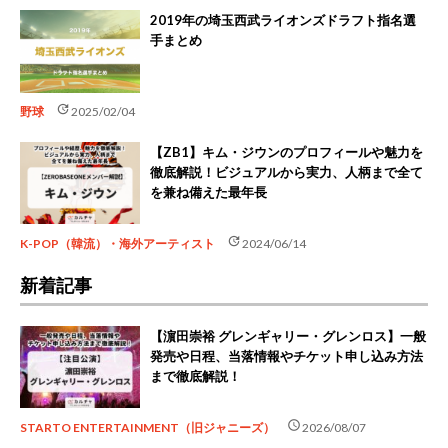
2019年の埼玉西武ライオンズドラフト指名選
手まとめ
update
野球
2025/02/04
【ZB1】キム・ジウンのプロフィールや魅力を
徹底解説！ビジュアルから実力、人柄まで全て
を兼ね備えた最年長
update
K-POP（韓流）・海外アーティスト
2024/06/14
新着記事
【濵田崇裕 グレンギャリー・グレンロス】一般
発売や日程、当落情報やチケット申し込み方法
まで徹底解説！
schedule
STARTO ENTERTAINMENT（旧ジャニーズ）
2026/08/07