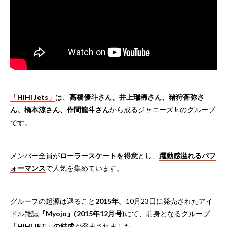
「HiHi Jets」
は、
髙橋優斗さん、井上瑞稀さん、猪狩蒼弥さ
ん、橋本涼さん、作間龍斗さん
から成るジャニーズJr.のグループ
です。
メンバー全員が
ローラースケートを得意
とし、
躍動感溢れるパフ
ォーマンス
で人気を集めています。
グループの起源は遡ること
2015年
。10月23日に発売されたアイ
ドル雑誌
『Myojo』(2015年12月号)
にて、前身となるグループ
「HiHi JET」の結成
が発表されました。