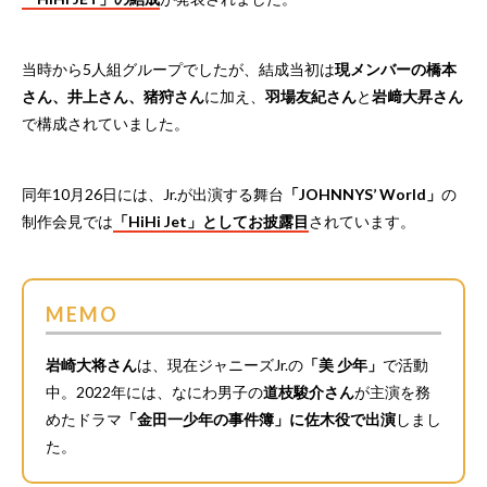
当時から5人組グループでしたが、結成当初は
現メンバーの橋本
さん、井上さん、猪狩さん
に加え、
羽場友紀さん
と
岩﨑大昇さん
で構成されていました。
同年10月26日には、Jr.が出演する舞台
「JOHNNYS’ World」
の
制作会見では
「HiHi Jet」としてお披露目
されています。
MEMO
岩崎大将さん
は、現在ジャニーズJr.の
「美 少年」
で活動
中。2022年には、なにわ男子の
道枝駿介さん
が主演を務
めたドラマ
「金田一少年の事件簿」に佐木役で出演
しまし
た。