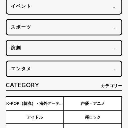
イベント
→
スポーツ
→
演劇
→
エンタメ
→
CATEGORY
カテゴリー
K-POP（韓流）・海外アーティ
声優・アニメ
スト
アイドル
邦ロック