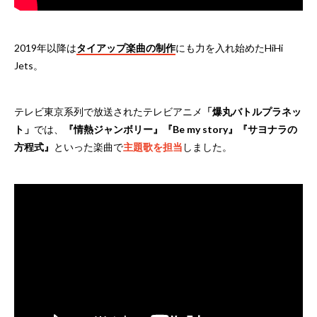
2019年以降は
タイアップ楽曲の制作
にも力を入れ始めたHiHi
Jets。
テレビ東京系列で放送されたテレビアニメ
「爆丸バトルプラネッ
ト」
では、
『情熱ジャンボリー』『Be my story』『サヨナラの
方程式』
といった楽曲で
主題歌を担当
しました。