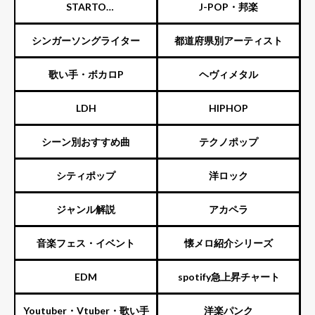
STARTO
J-POP・邦楽
ENTERTAINMENT（旧ジャニ
シンガーソングライター
都道府県別アーティスト
ーズ）
歌い手・ボカロP
ヘヴィメタル
LDH
HIPHOP
シーン別おすすめ曲
テクノポップ
シティポップ
洋ロック
ジャンル解説
アカペラ
音楽フェス・イベント
懐メロ紹介シリーズ
EDM
spotify急上昇チャート
Youtuber・Vtuber・歌い手
洋楽パンク