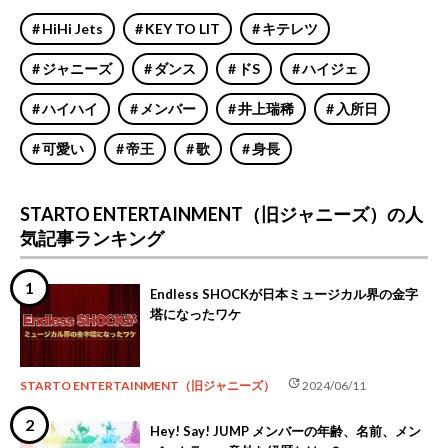
HiHi Jets
KEY TO LIT
キテレツ
ジャニーズ
ダンス
ドS
ハイジェ
ハイハイ
メンバー
井上瑞稀
入所日
可愛い
帝王
歌
身長
STARTO ENTERTAINMENT（旧ジャニーズ）の人
気記事ランキング
Endless SHOCKが日本ミュージカル界の金字
塔になったワケ
update
STARTO ENTERTAINMENT（旧ジャニーズ）
2024/06/11
Hey! Say! JUMP メンバーの年齢、名前、メン