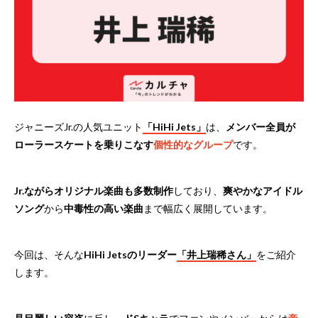
ジャニーズJr.の人気ユニット
「HiHi Jets」
は、
メンバー全員が
ローラースケートを乗りこなす
個性的なグループ
です。
Jr.ながらオリジナル楽曲も多数制作
しており、
爽やかなアイドル
ソング
から
中毒性の高い楽曲
まで幅広く展開しています。
今回は、そんな
HiHi Jetsのリーダー
「井上瑞稀さん」
をご紹介
します。