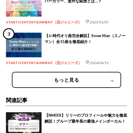
バーカラー、意外な経歴とは…？
update
STARTO ENTERTAINMENT（旧ジャニーズ）
2025/01/07
【Jr.時代オリ曲完全解説】Snow Man（スノー
マン）全15曲を徹底紹介！
update
STARTO ENTERTAINMENT（旧ジャニーズ）
2024/06/11
もっと見る
→
関連記事
【NMIXX】リリーのプロフィールや魅力を徹底
解説！グループ最年長の最強メインボーカル！