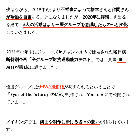
残念ながら、2019年9月より
不祥事によって橋本さんと作間さん
が活動を自粛
することになりましたが、
2020年に復帰
。再出発
を経て、
5人の活動はより一層グループを意識したものへと変化
していきました。
2021年の年末にジャニーズJr.チャンネル内で開催された
曜日横
断特別企画「全グループ対抗運動能力テスト」
では、見事
HiHi
Jetsが第1位
に輝きました。
優勝グループには
MVの撮影権
が与えられるということで、
『Eyes of the future』のMV
が制作され、YouTubeにて公開され
ています。
メイキング
では、
楽曲や制作に掛ける各々の想い
が語られていま
す。