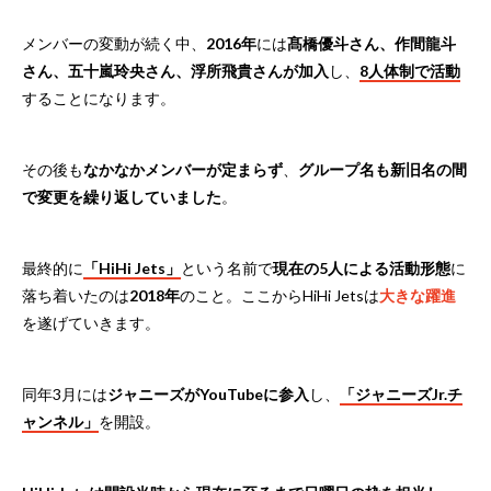
メンバーの変動が続く中、
2016年
には
髙橋優斗さん、作間龍斗
さん、五十嵐玲央さん、浮所飛貴さんが加入
し、
8人体制で活動
することになります。
その後も
なかなかメンバーが定まらず
、
グループ名も新旧名の間
で変更を繰り返していました
。
最終的に
「HiHi Jets」
という名前で
現在の5人による活動形態
に
落ち着いたのは
2018年
のこと。ここからHiHi Jetsは
大きな躍進
を遂げていきます。
同年3月には
ジャニーズがYouTubeに参入
し、
「ジャニーズJr.チ
ャンネル」
を開設。