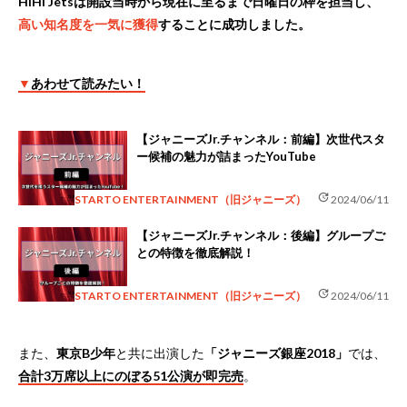
HiHi Jetsは開設当時から現在に至るまで
日曜日の枠を担当
し、
高い知名度を一気に獲得
することに成功しました。
▼
あわせて読みたい！
【ジャニーズJr.チャンネル：前編】次世代スタ
ー候補の魅力が詰まったYouTube
update
STARTO ENTERTAINMENT（旧ジャニーズ）
2024/06/11
【ジャニーズJr.チャンネル：後編】グループご
との特徴を徹底解説！
update
STARTO ENTERTAINMENT（旧ジャニーズ）
2024/06/11
また、
東京B少年
と共に出演した
「ジャニーズ銀座2018」
では、
合計3万席以上にのぼる51公演が即完売
。