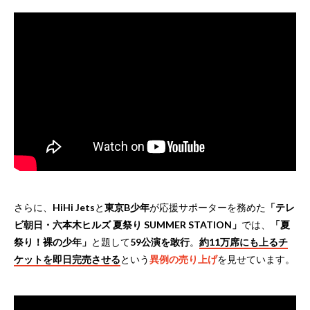
さらに、
HiHi Jets
と
東京B少年
が応援サポーターを務めた
「テレ
ビ朝日・六本木ヒルズ 夏祭り SUMMER STATION」
では、
「夏
祭り！裸の少年」
と題して
59公演を敢行
。
約11万席にも上るチ
ケットを即日完売させる
という
異例の売り上げ
を見せています。