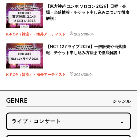
【東方神起 ユンホ ソロコン 2026】日程・会
場・当落情報・チケット申し込みについて徹底
解説！
schedule
K-POP（韓流）・海外アーティスト
2026/08/04
【NCT 127 ライブ 2026】一般販売や当落情
報、チケット申し込み方法まで徹底解説！
schedule
K-POP（韓流）・海外アーティスト
2026/08/04
GENRE
ジャンル
ライブ・コンサート
→