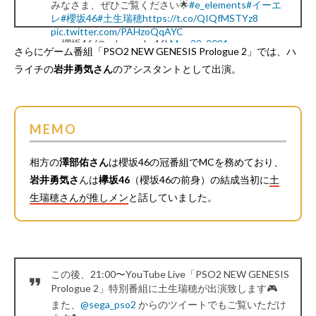
みなさま、ぜひご覧ください🌟
#e_elements
#イーエ
レ
#櫻坂46
#土生瑞穂
https://t.co/QIQfMSTYz8
pic.twitter.com/PAHzoQqAYC
— 櫻坂46 (@sakurazaka46)
May 22, 2021
さらにゲーム番組「PSO2 NEW GENESIS Prologue 2」では、ハ
ライチの
岩井勇気さん
のアシスタントとして出演。
MEMO
相方の
澤部佑さん
は櫻坂46の冠番組でMCを務めており、
岩井勇気さ
んは
欅坂46
（櫻坂46の前身）の結成当初に
土
生瑞穂さんが推しメン
と話していました。
この後、21:00〜YouTube Live「PSO2 NEW GENESIS
Prologue 2」特別番組に土生瑞穂が出演致します🎮
また、
@sega_pso2
からのツイートでもご覧いただけ