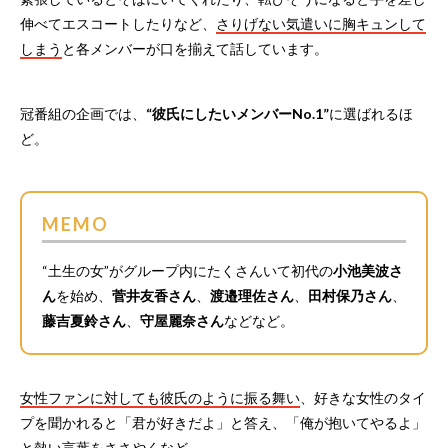
伸べてエスコートしたりなど、
さりげない気遣いに胸キュンして
しまう
と各メンバーが口を揃えて話しています。
冠番組の企画では、
“彼氏にしたいメンバーNo.1”
に選ばれるほ
ど。
MEMO
“土生の女”がグループ内にたくさんいて初代の
小池美波さ
ん
を始め、
菅井友香さん
、
渡邉理佐さん
、
田村保乃さん
、
藤吉夏鈴さん
、
守屋麗奈さん
などなど。
女性ファンに対しても彼氏のように振る舞い
、好きな女性のタイ
プを聞かれると「君が好きだよ」と答え、「俺が抱いてやるよ」
と熱い言葉をささやくなど。