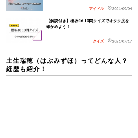
schedule
アイドル
2021/09/04
【解説付き】櫻坂46 10問クイズでオタク度を
確かめよう！
schedule
クイズ
2021/07/17
土生瑞穂（はぶみずほ）ってどんな人？
経歴も紹介！