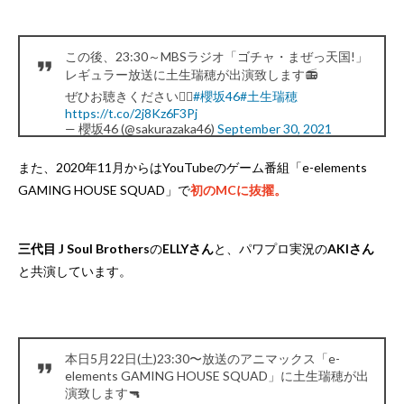
この後、23:30～MBSラジオ「ゴチャ・まぜっ天国!」
レギュラー放送に土生瑞穂が出演致します📻
ぜひお聴きください👂🏻
#櫻坂46
#土生瑞穂
https://t.co/2j8Kz6F3Pj
— 櫻坂46 (@sakurazaka46)
September 30, 2021
また、2020年11月からはYouTubeのゲーム番組「e-elements
GAMING HOUSE SQUAD」で
初のMCに抜擢。
三代目 J Soul Brothers
の
ELLYさん
と、パワプロ実況の
AKIさん
と共演しています。
本日5月22日(土)23:30〜放送のアニマックス「e-
elements GAMING HOUSE SQUAD」に土生瑞穂が出
演致します🔫