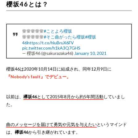
櫻坂46とは？
🌸🌸🌸🌸🌸
#ことよろ櫻坂
🌸🌸🌸🌸🌸
#そこ曲がったら櫻坂
#櫻坂
46
https://t.co/hluBruX6FV
pic.twitter.com/h1kA3Q7GHS
— 櫻坂46 (@sakurazaka46)
January 10, 2021
櫻坂46は2020年10月14日に結成され、同年12月9日に
『Nobody’s fault』でデビュー。
以前は、
欅坂46
として2015年8月から約5年間活動
していまし
た。
曲のメッセージを届けて勇気や元気を与えたい
というマインド
は、
欅坂46
から引き継がれています。