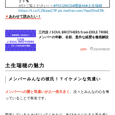
ます🐤
ぜひご覧ください✨✨
#PSO2NGS
#櫻坂46
#土生瑞穂
https://t.co/CZlkzaxC9F
pic.twitter.com/7epd1hoERh
— 櫻坂46 (@sakurazaka46)
March 18, 2021
▼
あわせて読みたい！
三代目 J SOUL BROTHERS from EXILE TRIBE
メンバーの年齢、名前、意外な経歴を徹底解説
update
LDH
2024/08/05
土生瑞穂の魅力
メンバーみんなの彼氏！？イケメンな気遣い
メンバーへの愛と気遣いが人一倍大きく
、次々とみんなの心を奪
っていることで有名です。
緊張しているとそばにいてくれたり、転びそうになると手を差し