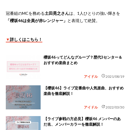
冠番組のMCを務める
土田晃之さん
は、1人ひとりの強い輝きを
「櫻坂46は全員が赤レンジャー」
と表現して絶賛。
▼
詳しくはこちら！
櫻坂46ってどんなグループ？歴代3センター＆
おすすめ楽曲まとめ
schedule
アイドル
2021/08/19
【櫻坂46】ライブ定番曲や人気楽曲、おすすめ
楽曲を徹底解説！
update
アイドル
2022/03/30
【ライブ参戦の方必見】櫻坂46 メンバーのあ
だ名、メンバーカラーを徹底解説！