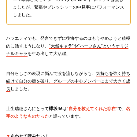
ましたが、緊張やプレッシャーの中見事にパフォーマンス
しました。
バラエティでも、発言できずに後悔するのはもうやめようと積極
的に話すようになり、
“天然キャラ”や“ハーブさん”というオリジ
ナルキャラ
を生み出して大活躍。
自分らしさの表現に悩んで涙を流しながらも、
気持ちを強く持ち
続けて自分の殻を破り、グループの中心メンバーにまで大きく成
長
しました。
土生瑞穂さんにとって
欅坂46
は
“自分を教えてくれた存在”
で、
名
字のようなものだった
と語っています。
▼
あわせて読みたい！