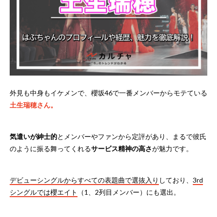
外見も中身もイケメンで、櫻坂46で一番メンバーからモテている
土生瑞穂さん。
気遣いが紳士的
とメンバーやファンから定評があり、まるで彼氏
のように振る舞ってくれる
サービス精神の高さ
が魅力です。
デビューシングルからすべての表題曲で選抜入り
しており、
3rd
シングルでは櫻エイト
（1、2列目メンバー）にも選出。