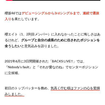
櫻坂46では
デビューシングルから3rdシングルまで、連続で選抜
入り
を果たしています。
櫻エイト（1、2列目メンバー）に入れなかったことに悔しさはあ
るけれど、
グループと自分の成長のために任されたポジションを
全うしたい
と意気込みを語りました。
2021年6月に3日間開催された「BACKS LIVE!!」では、
『Nobody’s fault』と『それが愛なのね』でセンターポジション
に立候補。
初日のトップバッターを務め、
気高く佇む様はファンの心を鷲掴
みしました。