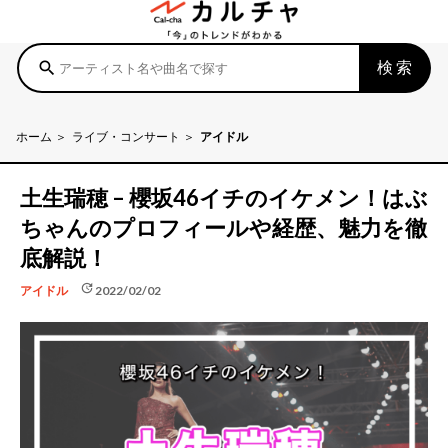
検索
search
ホーム
ライブ・コンサート
アイドル
土生瑞穂 – 櫻坂46イチのイケメン！はぶ
ちゃんのプロフィールや経歴、魅力を徹
底解説！
update
2022/02/02
アイドル