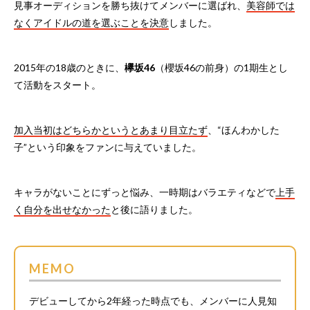
見事オーディションを勝ち抜けてメンバーに選ばれ、
美容師では
なくアイドルの道を選ぶことを決意
しました。
2015年の18歳のときに、
欅坂46
（櫻坂46の前身）の1期生とし
て活動をスタート。
加入当初はどちらかというとあまり目立たず
、“ほんわかした
子”という印象をファンに与えていました。
キャラがないことにずっと悩み、一時期はバラエティなどで
上手
く自分を出せなかった
と後に語りました。
MEMO
デビューしてから2年経った時点でも、メンバーに人見知