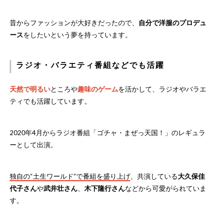
昔からファッションが大好きだったので、
自分で洋服のプロデュ
ース
をしたいという夢を持っています。
ラジオ・バラエティ番組などでも活躍
天然で明るい
ところや
趣味のゲーム
を活かして、ラジオやバラエ
ティでも活躍しています。
2020年4月からラジオ番組「ゴチャ・まぜっ天国！」のレギュラ
ーとして出演。
独自の“土生ワールド”で番組を盛り上げ
、共演している
大久保佳
代子さん
や
武井壮さん
、
木下隆行さん
などから可愛がられていま
す。