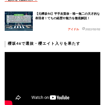
【元欅坂46】平手友梨奈 – 唯一無二の天才的な
表現者！てちの経歴や魅力を徹底解説！
update
アイドル
2022/02/02
櫻坂46で選抜・櫻エイト入りを果たす