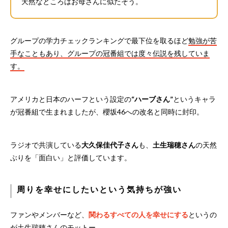
天然なところはお母さんに似たそう。
グループの学力チェックランキングで最下位を取るほど
勉強が苦
手なこともあり、グループの冠番組では度々伝説を残していま
す。
アメリカと日本のハーフという設定の
“ハーブさん”
というキャラ
が冠番組で生まれましたが、櫻坂46への改名と同時に封印。
ラジオで共演している
大久保佳代子さん
も、
土生瑞穂さん
の天然
ぶりを「面白い」と評価しています。
周りを幸せにしたいという気持ちが強い
ファンやメンバーなど、
関わるすべての人を幸せにする
というの
が土生瑞穂さんのモットー。