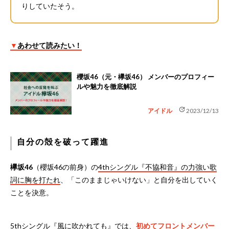
りしていたそう。
▼
あわせて読みたい！
櫻坂46（元・欅坂46） メンバーのプロフィー
ルや魅力を徹底解説
update
アイドル
2023/12/13
自分の殻を破って躍進
欅坂46
（櫻坂46の前身）の
4thシングル『不協和音』の力強い歌
詞に胸を打たれ
、「このままじゃいけない」と自分を出していく
ことを決意。
5thシングル『風に吹かれても』では、
初めてフロントメンバー