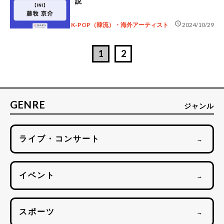
説
schedule
K-POP（韓流）・海外アーティスト
2024/10/29
1
2
GENRE
ジャンル
ライブ・コンサート
→
イベント
→
スポーツ
→