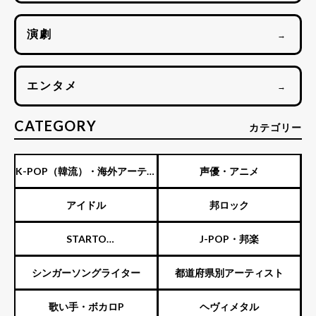
演劇
→
エンタメ
→
CATEGORY
カテゴリー
K-POP（韓流）・海外アーティ
声優・アニメ
スト
アイドル
邦ロック
STARTO
J-POP・邦楽
ENTERTAINMENT（旧ジャニ
シンガーソングライター
都道府県別アーティスト
ーズ）
歌い手・ボカロP
ヘヴィメタル