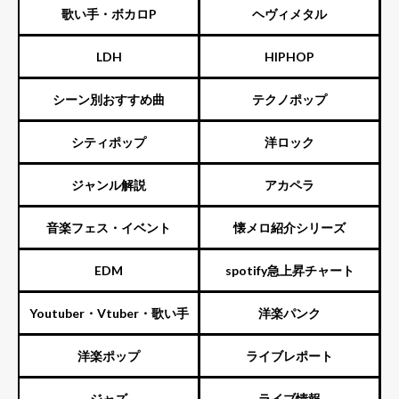
ーズ）
歌い手・ボカロP
ヘヴィメタル
LDH
HIPHOP
シーン別おすすめ曲
テクノポップ
シティポップ
洋ロック
ジャンル解説
アカペラ
音楽フェス・イベント
懐メロ紹介シリーズ
EDM
spotify急上昇チャート
Youtuber・Vtuber・歌い手
洋楽パンク
洋楽ポップ
ライブレポート
ジャズ
ライブ情報