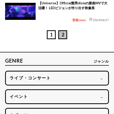
【Universe】Official髭男dismの新曲MVで大
活躍！ LEDビジョンが作り出す映像美
update
音楽news
2024/06/27
1
2
GENRE
ジャンル
ライブ・コンサート
→
イベント
→