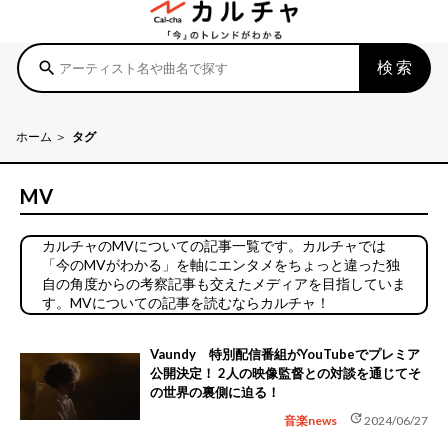
検索
search
ホーム
タグ
MV
カルチャのMVについての記事一覧です。カルチャでは
「今のMVがわかる」を軸にエンタメをちょっと違った独
自の角度からの考察記事も交えたメディアを目指していま
す。MVについての記事を読むならカルチャ！
Vaundy 特別配信番組がYouTubeでプレミア
公開決定！ 2人の映像監督との対談を通じてそ
の世界の裏側に迫る！
update
音楽news
2024/06/27