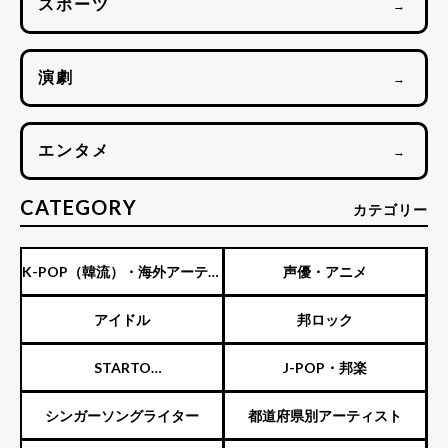
スポーツ
→
演劇
→
エンタメ
→
CATEGORY
カテゴリー
K-POP（韓流）・海外アーティ
声優・アニメ
スト
アイドル
邦ロック
STARTO
J-POP・邦楽
ENTERTAINMENT（旧ジャニ
シンガーソングライター
都道府県別アーティスト