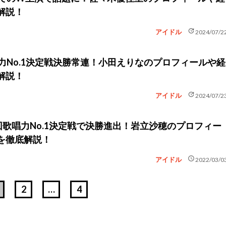
解説！
update
アイドル
2024/07/2
唱力No.1決定戦決勝常連！小田えりなのプロフィールや経
解説！
update
アイドル
2024/07/2
4回歌唱力No.1決定戦で決勝進出！岩立沙穂のプロフィー
を徹底解説！
schedule
アイドル
2022/03/0
2
…
4