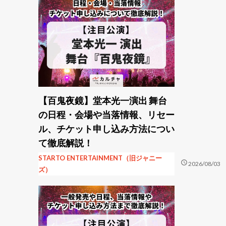
【百鬼夜鏡】堂本光一演出 舞台
の日程・会場や当落情報、リセー
ル、チケット申し込み方法につい
て徹底解説！
STARTO ENTERTAINMENT（旧ジャニー
schedule
2026/08/03
ズ）