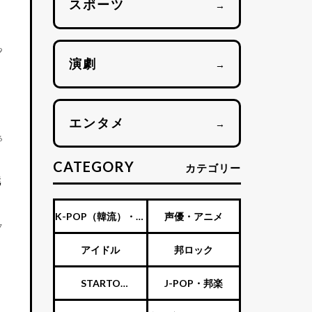
スポーツ
→
9
演劇
→
エンタメ
→
6
CATEGORY
カテゴリー
魅
K-POP（韓流）・海
声優・アニメ
7
外アーティスト
アイドル
邦ロック
STARTO
J-POP・邦楽