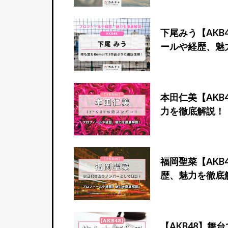
下尾みう【AKB
ールや経歴、魅
本田仁美【AKB
力を徹底解説！
福岡聖菜【AKB
歴、魅力を徹底
【AKB48】