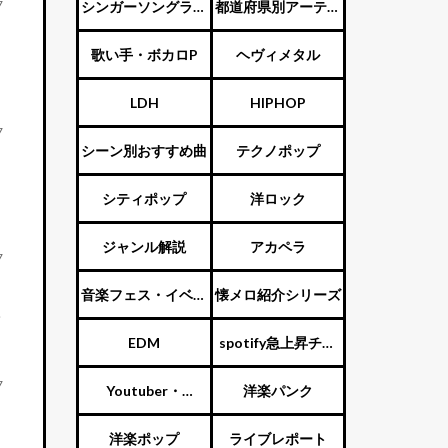
ENTERTAINMENT（旧
7
シンガーソングライ
都道府県別アーティ
ジャニーズ）
ター
スト
歌い手・ボカロP
ヘヴィメタル
LDH
HIPHOP
7
シーン別おすすめ曲
テクノポップ
シティポップ
洋ロック
ジャンル解説
アカペラ
7
音楽フェス・イベン
懐メロ紹介シリーズ
ト
EDM
spotify急上昇チャ
7
ート
Youtuber・
洋楽パンク
Vtuber・歌い手
洋楽ポップ
ライブレポート