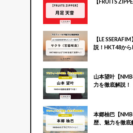
【FRUITS 
【LE SSER
説！HKT48から
山本望叶【NMB
力を徹底解説！
本郷柚巴【NMB
歴、魅力を徹底