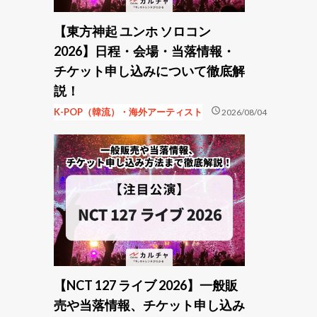
【東方神起 ユンホ ソロコン
2026】日程・会場・当落情報・
チケット申し込みについて徹底解
説！
schedule
K-POP（韓流）・海外アーティスト
2026/08/04
【NCT 127 ライブ 2026】一般販
売や当落情報、チケット申し込み