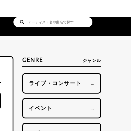
search
GENRE
ジャンル
ライブ・コンサート
→
イベント
→