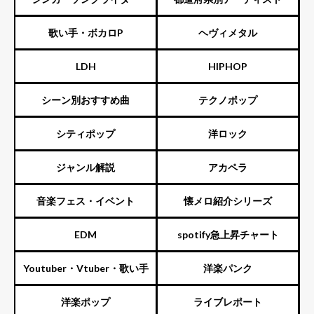
ーズ）
歌い手・ボカロP
ヘヴィメタル
LDH
HIPHOP
シーン別おすすめ曲
テクノポップ
シティポップ
洋ロック
ジャンル解説
アカペラ
音楽フェス・イベント
懐メロ紹介シリーズ
EDM
spotify急上昇チャート
Youtuber・Vtuber・歌い手
洋楽パンク
洋楽ポップ
ライブレポート