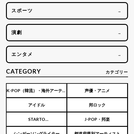
スポーツ
→
演劇
→
エンタメ
→
CATEGORY
カテゴリー
K-POP（韓流）・海外アーティ
声優・アニメ
スト
アイドル
邦ロック
STARTO
J-POP・邦楽
ENTERTAINMENT（旧ジャニ
シンガーソングライター
都道府県別アーティスト