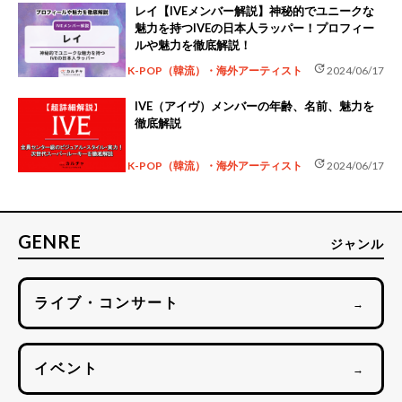
レイ【IVEメンバー解説】神秘的でユニークな
魅力を持つIVEの日本人ラッパー！プロフィー
ルや魅力を徹底解説！
update
K-POP（韓流）・海外アーティスト
2024/06/17
IVE（アイヴ）メンバーの年齢、名前、魅力を
徹底解説
update
K-POP（韓流）・海外アーティスト
2024/06/17
GENRE
ジャンル
ライブ・コンサート
→
イベント
→