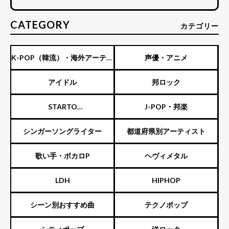
CATEGORY
カテゴリー
K-POP（韓流）・海外アーティ
声優・アニメ
スト
アイドル
邦ロック
STARTO
J-POP・邦楽
ENTERTAINMENT（旧ジャニ
シンガーソングライター
都道府県別アーティスト
ーズ）
歌い手・ボカロP
ヘヴィメタル
LDH
HIPHOP
シーン別おすすめ曲
テクノポップ