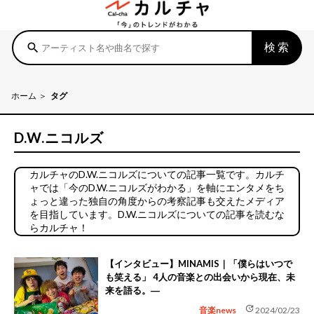
検索
search
ホーム
タグ
D.W.ニコルズ
カルチャのD.W.ニコルズについての記事一覧です。カルチ
ャでは「今のD.W.ニコルズがわかる」を軸にエンタメをち
ょっと違った独自の角度からの考察記事も交えたメディア
を目指しています。D.W.ニコルズについての記事を読むな
らカルチャ！
【インタビュー】MINAMIS｜「僕らはいつで
も笑える」 4人の音楽との出会いから現在、未
来を語る。―
update
音楽news
2024/02/23