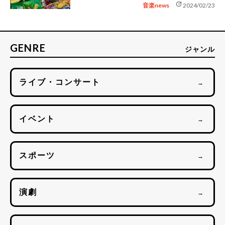
update
音楽news
2024/02/23
GENRE
ジャンル
ライブ・コンサート
→
イベント
→
スポーツ
→
演劇
→