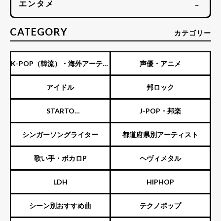
エンタメ
→
CATEGORY
カテゴリー
K-POP（韓流）・海外アーティ
声優・アニメ
スト
アイドル
邦ロック
STARTO
J-POP・邦楽
ENTERTAINMENT（旧ジャニ
シンガーソングライター
都道府県別アーティスト
ーズ）
歌い手・ボカロP
ヘヴィメタル
LDH
HIPHOP
シーン別おすすめ曲
テクノポップ