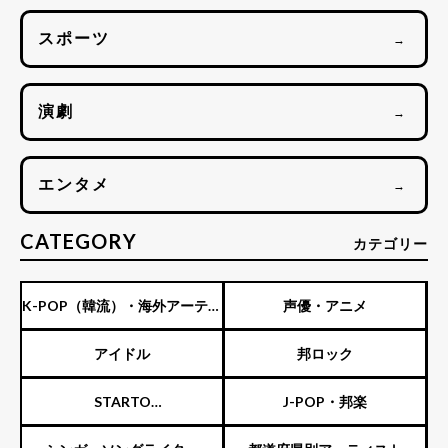
スポーツ
→
演劇
→
エンタメ
→
CATEGORY
カテゴリー
K-POP（韓流）・海外アーティ
声優・アニメ
スト
アイドル
邦ロック
STARTO
J-POP・邦楽
ENTERTAINMENT（旧ジャニ