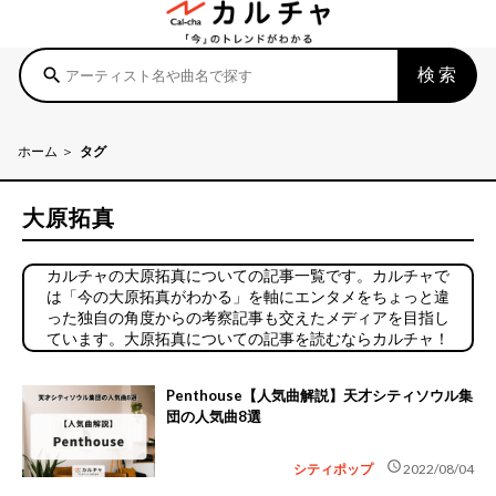
検索
search
ホーム
タグ
大原拓真
カルチャの大原拓真についての記事一覧です。カルチャで
は「今の大原拓真がわかる」を軸にエンタメをちょっと違
った独自の角度からの考察記事も交えたメディアを目指し
ています。大原拓真についての記事を読むならカルチャ！
Penthouse【人気曲解説】天才シティソウル集
団の人気曲8選
schedule
シティポップ
2022/08/04