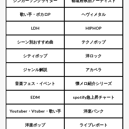
シンガーソングライター
都道府県別アーティスト
ーズ）
歌い手・ボカロP
ヘヴィメタル
LDH
HIPHOP
シーン別おすすめ曲
テクノポップ
シティポップ
洋ロック
ジャンル解説
アカペラ
音楽フェス・イベント
懐メロ紹介シリーズ
EDM
spotify急上昇チャート
Youtuber・Vtuber・歌い手
洋楽パンク
洋楽ポップ
ライブレポート