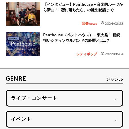
【インタビュー】Penthouse – 音楽的ルーツか
ら新曲「…恋に落ちたら」の誕生秘話まで
update
音楽news
2024/02/23
Penthouse（ペントハウス） – 東大発！ 精鋭
揃いシティソウルバンドの経歴とは…？
update
シティポップ
2022/08/04
GENRE
ジャンル
ライブ・コンサート
→
イベント
→