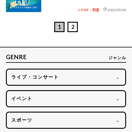
update
J-POP・邦楽
2022/05/09
1
2
GENRE
ジャンル
ライブ・コンサート
→
イベント
→
スポーツ
→