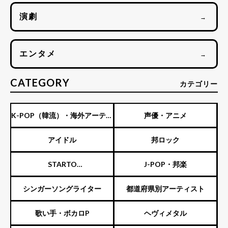
演劇
→
エンタメ
→
CATEGORY
カテゴリー
K-POP（韓流）・海外アーティ
声優・アニメ
スト
アイドル
邦ロック
STARTO
J-POP・邦楽
ENTERTAINMENT（旧ジャニ
シンガーソングライター
都道府県別アーティスト
ーズ）
歌い手・ボカロP
ヘヴィメタル