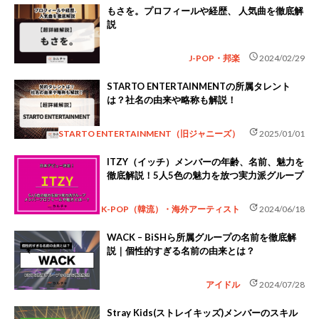
もさを。プロフィールや経歴、 人気曲を徹底解
説
schedule
J-POP・邦楽
2024/02/29
STARTO ENTERTAINMENTの所属タレント
は？社名の由来や略称も解説！
update
STARTO ENTERTAINMENT（旧ジャニーズ）
2025/01/01
ITZY（イッチ）メンバーの年齢、名前、魅力を
徹底解説！5人5色の魅力を放つ実力派グループ
update
K-POP（韓流）・海外アーティスト
2024/06/18
WACK – BiSHら所属グループの名前を徹底解
説｜個性的すぎる名前の由来とは？
update
アイドル
2024/07/28
Stray Kids(ストレイキッズ)メンバーのスキル