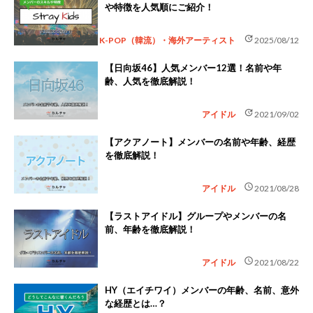
や特徴を人気順にご紹介！
update
K-POP（韓流）・海外アーティスト
2025/08/12
【日向坂46】人気メンバー12選！名前や年
齢、人気を徹底解説！
update
アイドル
2021/09/02
【アクアノート】メンバーの名前や年齢、経歴
を徹底解説！
schedule
アイドル
2021/08/28
【ラストアイドル】グループやメンバーの名
前、年齢を徹底解説！
schedule
アイドル
2021/08/22
HY（エイチワイ）メンバーの年齢、名前、意外
な経歴とは…？