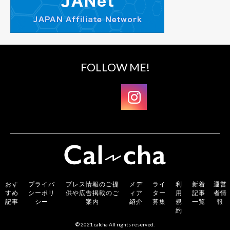
FOLLOW ME!
おす
プライバ
プレス情報のご提
メデ
ライ
利
新着
運営
すめ
シーポリ
供や広告掲載のご
ィア
ター
用
記事
者情
記事
シー
案内
紹介
募集
規
一覧
報
約
© 2021 calcha All rights reserved.