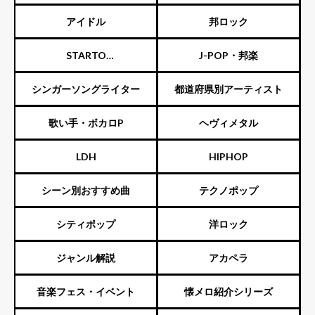
スト
アイドル
邦ロック
STARTO
J-POP・邦楽
ENTERTAINMENT（旧ジャニ
シンガーソングライター
都道府県別アーティスト
ーズ）
歌い手・ボカロP
ヘヴィメタル
LDH
HIPHOP
シーン別おすすめ曲
テクノポップ
シティポップ
洋ロック
ジャンル解説
アカペラ
音楽フェス・イベント
懐メロ紹介シリーズ