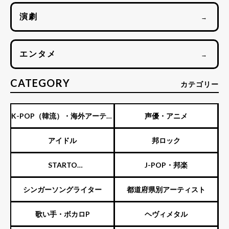
演劇
→
エンタメ
→
CATEGORY
カテゴリー
K-POP（韓流）・海外アーティ
声優・アニメ
スト
アイドル
邦ロック
STARTO
J-POP・邦楽
ENTERTAINMENT（旧ジャニ
シンガーソングライター
都道府県別アーティスト
ーズ）
歌い手・ボカロP
ヘヴィメタル