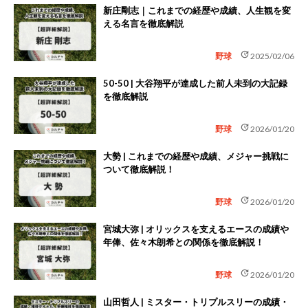
新庄剛志｜これまでの経歴や成績、人生観を変
える名言を徹底解説
update
野球
2025/02/06
50-50 | 大谷翔平が達成した前人未到の大記録
を徹底解説
update
野球
2026/01/20
大勢 | これまでの経歴や成績、メジャー挑戦に
ついて徹底解説！
update
野球
2026/01/20
宮城大弥 | オリックスを支えるエースの成績や
年俸、佐々木朗希との関係を徹底解説！
update
野球
2026/01/20
山田哲人 | ミスター・トリプルスリーの成績・