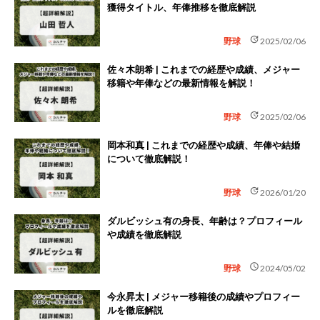
獲得タイトル、年俸推移を徹底解説
update
野球
2025/02/06
佐々木朗希 | これまでの経歴や成績、メジャー
移籍や年俸などの最新情報を解説！
update
野球
2025/02/06
岡本和真 | これまでの経歴や成績、年俸や結婚
について徹底解説！
update
野球
2026/01/20
ダルビッシュ有の身長、年齢は？プロフィール
や成績を徹底解説
schedule
野球
2024/05/02
今永昇太 | メジャー移籍後の成績やプロフィー
ルを徹底解説