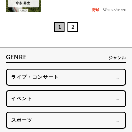
update
野球
2026/01/20
1
2
GENRE
ジャンル
ライブ・コンサート
→
イベント
→
スポーツ
→