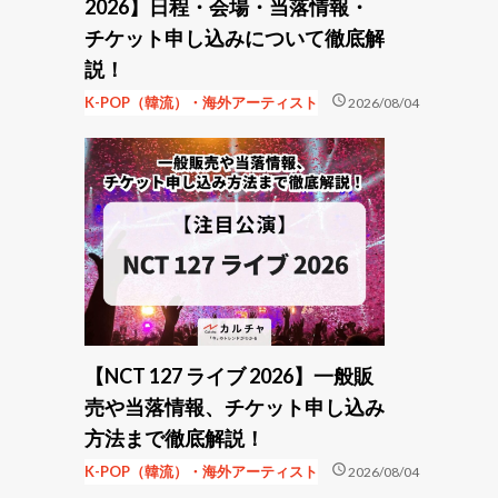
2026】日程・会場・当落情報・
チケット申し込みについて徹底解
説！
schedule
K-POP（韓流）・海外アーティスト
2026/08/04
【NCT 127 ライブ 2026】一般販
売や当落情報、チケット申し込み
方法まで徹底解説！
schedule
K-POP（韓流）・海外アーティスト
2026/08/04