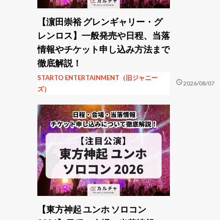
【濵田崇裕 グレンギャリー・グ
レンロス】一般発売や日程、当落
情報やチケット申し込み方法まで
徹底解説！
STARTO ENTERTAINMENT（旧ジャニー
schedule
2026/08/07
ズ）
【東方神起 ユンホ ソロコン