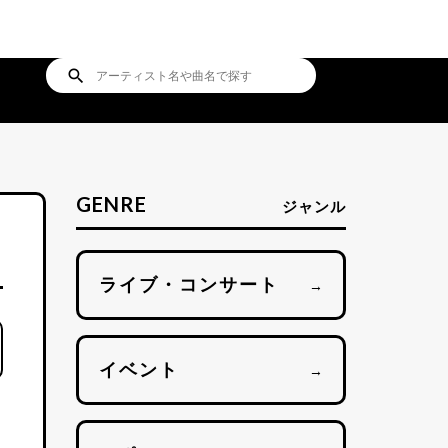
search
GENRE
ジャンル
ライブ・コンサート
→
イベント
→