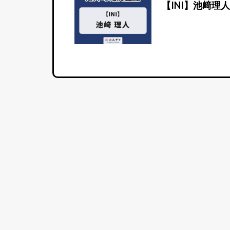
【INI】池﨑