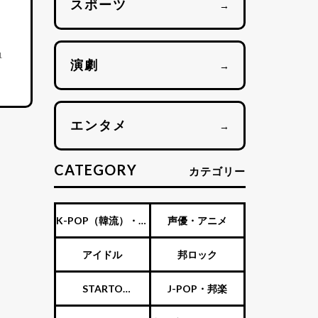
スポーツ
→
1
演劇
→
エンタメ
→
CATEGORY
カテゴリー
K-POP（韓流）・海
声優・アニメ
外アーティスト
アイドル
邦ロック
STARTO
J-POP・邦楽