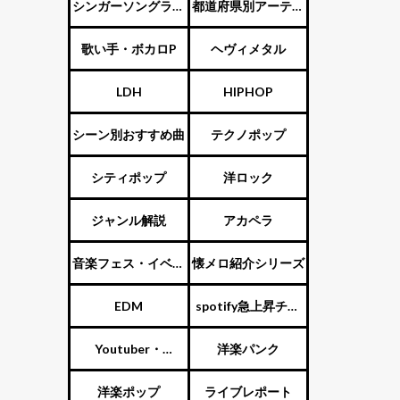
ENTERTAINMENT（旧
シンガーソングライ
都道府県別アーティ
ジャニーズ）
ター
スト
歌い手・ボカロP
ヘヴィメタル
LDH
HIPHOP
シーン別おすすめ曲
テクノポップ
シティポップ
洋ロック
ジャンル解説
アカペラ
音楽フェス・イベン
懐メロ紹介シリーズ
ト
EDM
spotify急上昇チャ
ート
Youtuber・
洋楽パンク
Vtuber・歌い手
洋楽ポップ
ライブレポート