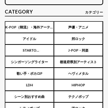
CATEGORY
カテゴリー
K-POP（韓流）・海外アーティ
声優・アニメ
スト
アイドル
邦ロック
STARTO
J-POP・邦楽
ENTERTAINMENT（旧ジャニ
シンガーソングライター
都道府県別アーティスト
ーズ）
歌い手・ボカロP
ヘヴィメタル
LDH
HIPHOP
シーン別おすすめ曲
テクノポップ