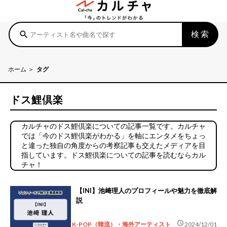
検索
search
ホーム
タグ
ドス鯉倶楽
カルチャのドス鯉倶楽についての記事一覧です。カルチャ
では「今のドス鯉倶楽がわかる」を軸にエンタメをちょっ
と違った独自の角度からの考察記事も交えたメディアを目
指しています。ドス鯉倶楽についての記事を読むならカル
チャ！
【INI】池﨑理人のプロフィールや魅力を徹底解
説
schedule
K-POP（韓流）・海外アーティスト
2024/12/01