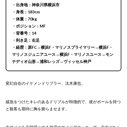
・出身地：神奈川県横浜市
・身長：183cm
・体重：70kg
・ポジション：MF
・背番号：14
・利き足：右足
・経歴：原FC→横浜F・マリノスプライマリー→横浜F・
マリノスジュニアユース→横浜F・マリノスユース→モン
テディオ山形→浦和レッズ→ヴィッセル神戸
変幻自在のイケメンドリブラー、汰木康也。
緩急をつけたキレのあるドリブルが特徴的で、彼がボールを持つ
と観客も期待に胸を膨らませます。