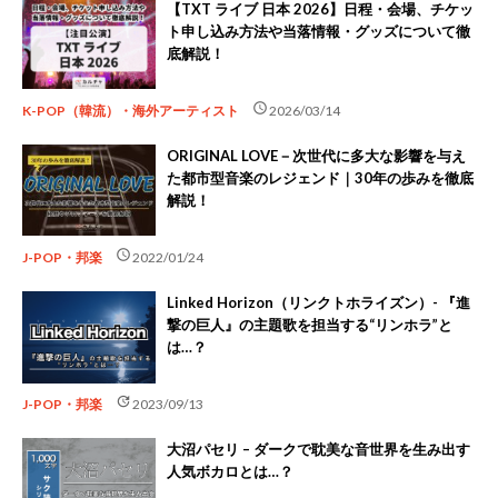
【TXT ライブ 日本 2026】日程・会場、チケッ
ト申し込み方法や当落情報・グッズについて徹
底解説！
schedule
K-POP（韓流）・海外アーティスト
2026/03/14
ORIGINAL LOVE－次世代に多大な影響を与え
た都市型音楽のレジェンド｜30年の歩みを徹底
解説！
schedule
J-POP・邦楽
2022/01/24
Linked Horizon（リンクトホライズン）- 『進
撃の巨人』の主題歌を担当する“リンホラ”と
は…？
update
J-POP・邦楽
2023/09/13
大沼パセリ – ダークで耽美な音世界を生み出す
人気ボカロとは…？