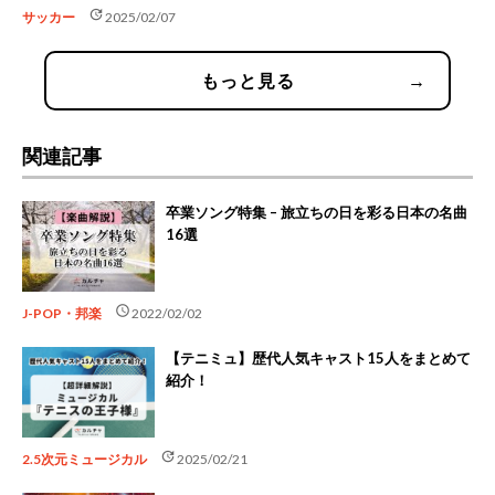
update
サッカー
2025/02/07
もっと見る
→
関連記事
卒業ソング特集 – 旅立ちの日を彩る日本の名曲
16選
schedule
J-POP・邦楽
2022/02/02
【テニミュ】歴代人気キャスト15人をまとめて
紹介！
update
2.5次元ミュージカル
2025/02/21