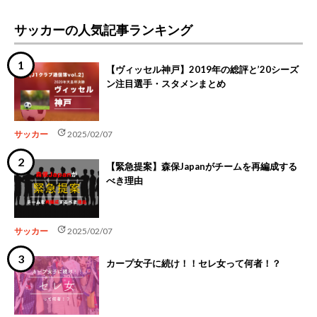
サッカーの人気記事ランキング
【ヴィッセル神戸】2019年の総評と’20シーズ
ン注目選手・スタメンまとめ
update
サッカー
2025/02/07
【緊急提案】森保Japanがチームを再編成する
べき理由
update
サッカー
2025/02/07
カープ女子に続け！！セレ女って何者！？