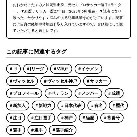
おおかわ・たくみ／静岡県出身。元セミプロサッカー選手×ライタ
ー。 ▼経歴：サッカー歴27年目（2025年6月 現在） ▼読者に寄り
添った、分かりやすく深みのある記事執筆を心がけています。記事
には自身の経験や体験談も取り入れていますので、ぜひ気にして観
ていただけると嬉しいです。
この記事に関連するタグ
J1
jリーグ
V神戸
イケメン
ヴィッセル
ヴィッセル神戸
サッカー
プロフィール
ベテラン
メンバー
成績
新加入
新戦力
日本代表
有名
歴代
注目
注目選手
神戸
経歴
背番号
若手
選手
選手紹介