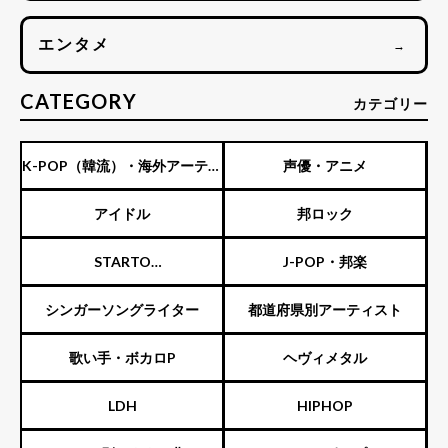
エンタメ
→
CATEGORY
カテゴリー
K-POP（韓流）・海外アーティ
声優・アニメ
スト
アイドル
邦ロック
STARTO
J-POP・邦楽
ENTERTAINMENT（旧ジャニ
シンガーソングライター
都道府県別アーティスト
ーズ）
歌い手・ボカロP
ヘヴィメタル
LDH
HIPHOP