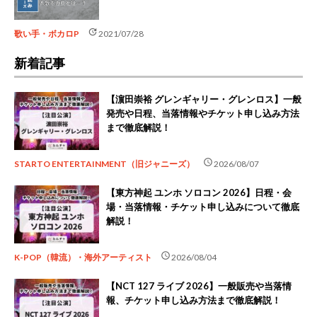
update
歌い手・ボカロP
2021/07/28
新着記事
【濵田崇裕 グレンギャリー・グレンロス】一般
発売や日程、当落情報やチケット申し込み方法
まで徹底解説！
schedule
STARTO ENTERTAINMENT（旧ジャニーズ）
2026/08/07
【東方神起 ユンホ ソロコン 2026】日程・会
場・当落情報・チケット申し込みについて徹底
解説！
schedule
K-POP（韓流）・海外アーティスト
2026/08/04
【NCT 127 ライブ 2026】一般販売や当落情
報、チケット申し込み方法まで徹底解説！