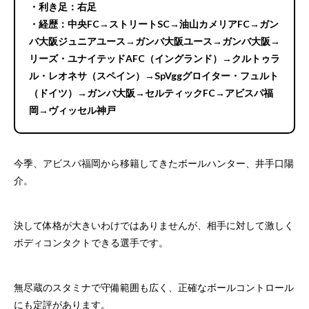
・利き足：右足
・経歴：中央FC→ストリートSC→油山カメリアFC→ガン
バ大阪ジュニアユース→ガンバ大阪ユース→ガンバ大阪→
リーズ・ユナイテッドAFC（イングランド）→クルトゥラ
ル・レオネサ（スペイン）→SpVggグロイター・フュルト
（ドイツ）→ガンバ大阪→セルティックFC→アビスパ福
岡→ヴィッセル神戸
今季、アビスパ福岡から移籍してきたボールハンター、井手口陽
介。
決して体格が大きいわけではありませんが、相手に対して激しく
ボディコンタクトできる選手です。
無尽蔵のスタミナで守備範囲も広く、正確なボールコントロール
にも定評があります。