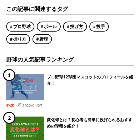
この記事に関連するタグ
プロ野球
ボール
投げ方
投手
握り方
野球
野球の人気記事ランキング
プロ野球12球団マスコットのプロフィールを紹
介！
update
野球
2022/04/27
変化球とは？初心者も簡単に投げられるおすす
めの球種を紹介！