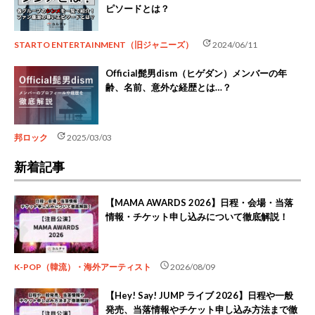
ピソードとは？
update
STARTO ENTERTAINMENT（旧ジャニーズ）
2024/06/11
Official髭男dism（ヒゲダン）メンバーの年
齢、名前、意外な経歴とは…？
update
邦ロック
2025/03/03
新着記事
【MAMA AWARDS 2026】日程・会場・当落
情報・チケット申し込みについて徹底解説！
schedule
K-POP（韓流）・海外アーティスト
2026/08/09
【Hey! Say! JUMP ライブ 2026】日程や一般
発売、当落情報やチケット申し込み方法まで徹