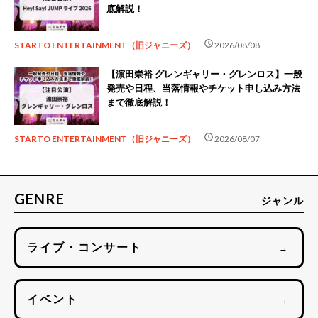
底解説！
schedule
STARTO ENTERTAINMENT（旧ジャニーズ）
2026/08/08
【濵田崇裕 グレンギャリー・グレンロス】一般
発売や日程、当落情報やチケット申し込み方法
まで徹底解説！
schedule
STARTO ENTERTAINMENT（旧ジャニーズ）
2026/08/07
GENRE
ジャンル
ライブ・コンサート
→
イベント
→