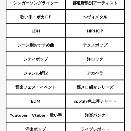
ENTERTAINMENT（旧ジャニ
シンガーソングライター
都道府県別アーティスト
ーズ）
歌い手・ボカロP
ヘヴィメタル
LDH
HIPHOP
シーン別おすすめ曲
テクノポップ
シティポップ
洋ロック
ジャンル解説
アカペラ
音楽フェス・イベント
懐メロ紹介シリーズ
EDM
spotify急上昇チャート
Youtuber・Vtuber・歌い手
洋楽パンク
洋楽ポップ
ライブレポート