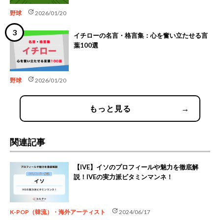
update
野球
2026/01/20
イチローの名言・格言集：心を奮い立たせる言
葉100選
update
野球
2026/01/20
もっと見る
→
関連記事
【IVE】イソのプロフィールや魅力を徹底解
説！IVEの実力派ビタミンマンネ！
update
K-POP（韓流）・海外アーティスト
2024/06/17