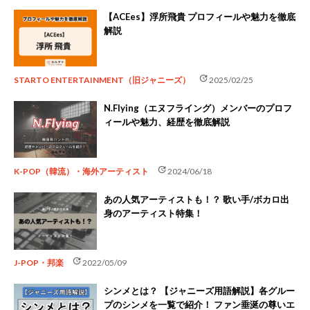
【ACEes】浮所飛貴 プロフィールや魅力を徹底
解説
update
STARTO ENTERTAINMENT（旧ジャニーズ）
2025/02/25
N.Flying（エヌフライング）メンバーのプロフ
ィールや魅力、経歴を徹底解説
update
K-POP（韓流）・海外アーティスト
2024/06/18
あの人気アーティストも！？ 歌い手/ボカロ出
身のアーティスト特集！
update
J-POP・邦楽
2022/05/09
シンメとは？ 【ジャニーズ用語解説】各グルー
プのシンメを一覧で紹介！ ファン垂涎の尊いエ