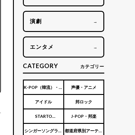
演劇
→
エンタメ
→
CATEGORY
カテゴリー
K-POP（韓流）・海
声優・アニメ
外アーティスト
アイドル
邦ロック
STARTO
J-POP・邦楽
ENTERTAINMENT（旧
シンガーソングライ
都道府県別アーティ