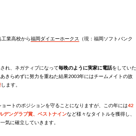
島工業高校から
福岡ダイエーホークス
（現：福岡ソフトバンク
。
倒され、ネガティブになって
毎晩のように実家に電話
をしてい
あきらめずに努力を重ねた結果2003年にはチームメイトの故
着
します。
、ショートのポジションを守ることになりますが、この年には
42
ールデングラブ賞、ベストナイン
など様々なタイトルを獲得し、
を一気に確立していきます。