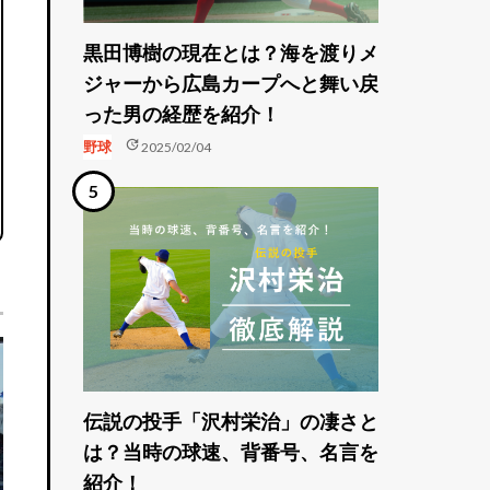
黒田博樹の現在とは？海を渡りメ
ジャーから広島カープへと舞い戻
った男の経歴を紹介！
update
野球
2025/02/04
伝説の投手「沢村栄治」の凄さと
は？当時の球速、背番号、名言を
紹介！