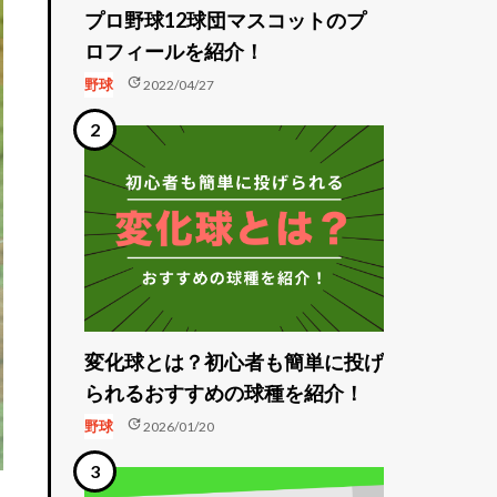
プロ野球12球団マスコットのプ
ロフィールを紹介！
update
野球
2022/04/27
変化球とは？初心者も簡単に投げ
られるおすすめの球種を紹介！
update
野球
2026/01/20