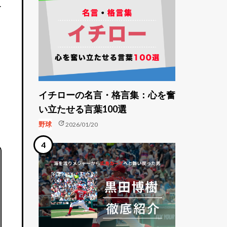
ー
イチローの名言・格言集：心を奮
い立たせる言葉100選
update
野球
2026/01/20