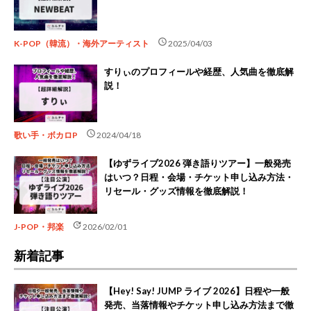
schedule
K-POP（韓流）・海外アーティスト
2025/04/03
すりぃのプロフィールや経歴、人気曲を徹底解
説！
schedule
歌い手・ボカロP
2024/04/18
【ゆずライブ2026 弾き語りツアー】一般発売
はいつ？日程・会場・チケット申し込み方法・
リセール・グッズ情報を徹底解説！
update
J-POP・邦楽
2026/02/01
新着記事
【Hey! Say! JUMP ライブ 2026】日程や一般
発売、当落情報やチケット申し込み方法まで徹