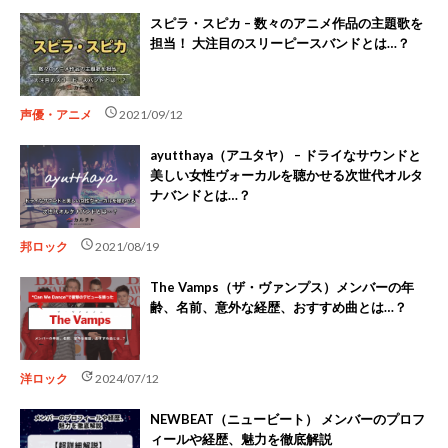
スピラ・スピカ – 数々のアニメ作品の主題歌を
担当！ 大注目のスリーピースバンドとは…？
schedule
声優・アニメ
2021/09/12
ayutthaya（アユタヤ） – ドライなサウンドと
美しい女性ヴォーカルを聴かせる次世代オルタ
ナバンドとは…？
schedule
邦ロック
2021/08/19
The Vamps（ザ・ヴァンプス）メンバーの年
齢、名前、意外な経歴、おすすめ曲とは…？
update
洋ロック
2024/07/12
NEWBEAT（ニュービート） メンバーのプロフ
ィールや経歴、魅力を徹底解説