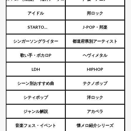
スト
アイドル
邦ロック
STARTO
J-POP・邦楽
ENTERTAINMENT（旧ジャニ
シンガーソングライター
都道府県別アーティスト
ーズ）
歌い手・ボカロP
ヘヴィメタル
LDH
HIPHOP
シーン別おすすめ曲
テクノポップ
シティポップ
洋ロック
ジャンル解説
アカペラ
音楽フェス・イベント
懐メロ紹介シリーズ