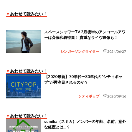
▼
あわせて読みたい！
スペースシャワーTV 2月後半のアンコールアワ
ーは斉藤和義特集！ 貴重なライヴ映像も！
update
シンガーソングライター
2024/06/27
▼
あわせて読みたい！
【2020最新】70年代〜80年代の"シティポッ
プ"が再注目されるのか？
update
シティポップ
2020/09/16
▼
あわせて読みたい！
sumika（スミカ）メンバーの年齢、名前、意外
な経歴とは…？