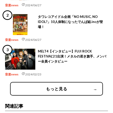
update
音楽news
2024/06/27
タワレコアイドル企画「NO MUSIC, NO
IDOL?」10人体制になったでんぱ組.incが登
場！
update
音楽news
2024/06/27
MELT4【インタビュー】FUJI ROCK
FESTIVAL’21出演！メタルの若き旗手、メンバ
ー全員インタビュー
update
音楽news
2024/02/23
もっと見る
→
関連記事