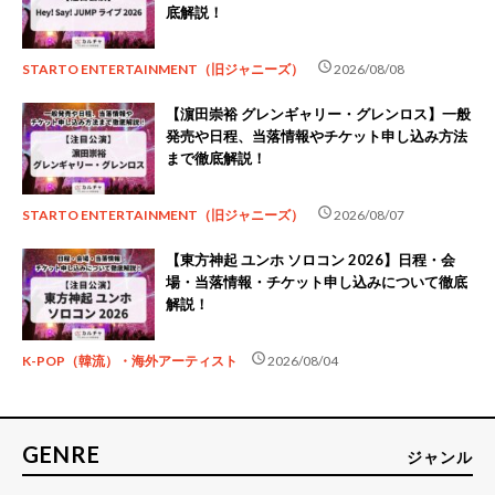
底解説！
schedule
STARTO ENTERTAINMENT（旧ジャニーズ）
2026/08/08
【濵田崇裕 グレンギャリー・グレンロス】一般
発売や日程、当落情報やチケット申し込み方法
まで徹底解説！
schedule
STARTO ENTERTAINMENT（旧ジャニーズ）
2026/08/07
【東方神起 ユンホ ソロコン 2026】日程・会
場・当落情報・チケット申し込みについて徹底
解説！
schedule
K-POP（韓流）・海外アーティスト
2026/08/04
GENRE
ジャンル