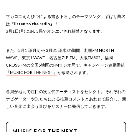
マカロニえんぴつによる書き下ろしのテーマソング、ずばり曲名
は
『listen to the radio』
！
3月1日(月)にJFL 5局でオンエアされ解禁となります。
また、3月1日(月)から3月31日(水)の期間、札幌FM NORTH
WAVE、東京J-WAVE、名古屋ZIP-FM、大阪FM802、福岡
CROSS FMの全国5地区のFMラジオ局で、キャンペーン連動番組
『MUSIC FOR THE NEXT』
が放送されます。
各局が地元で注目の次世代アーティストをセレクト。それぞれの
ナビゲーターやDJたちによる推薦コメントとあわせて紹介し、新
しい音楽に出会う喜びをリスナーに発信していきます。
MUSIC FOR THE NEXT