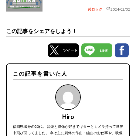
update
邦ロック
2024/02/02
この記事をシェアをしよう！
ツイート
LINE
この記事を書いた人
Hiro
福岡県出身の20代。 音楽と映像が好きでギターとカメラ持って世界
中飛び回ってました。 今は主に劇伴の作曲・編曲のお仕事や、映像