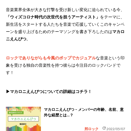
音楽業界全体が大きな打撃を受け新しい変化に迫られている今、
「ウィズコロナ時代の次世代を担うアーティスト」
をテーマに、
新生活をスタートする人たちを音楽で応援していくこのキャンペ
ーンを盛り上げるためのテーマソングを書き下ろしたのは
マカロ
ニえんぴつ
。
ロックでありながらも今風のポップでカジュアル
な音楽という印
象を受ける独自の音楽性を持つ彼らは今注目のロックバンドで
す！
▶マカロニえんぴつについての詳細はコチラ！
マカロニえんぴつ – メンバーの年齢、名前、意
外な経歴とは…？
update
邦ロック
2022/05/07