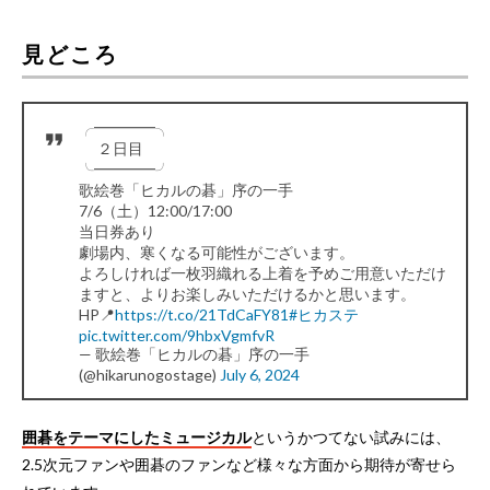
見どころ
╭━━━━╮
２日目
╰━━━━╯
歌絵巻「ヒカルの碁」序の一手
7/6（土）12:00/17:00
当日券あり
劇場内、寒くなる可能性がございます。
よろしければ一枚羽織れる上着を予めご用意いただけ
ますと、よりお楽しみいただけるかと思います。
HP📍
https://t.co/21TdCaFY81
#ヒカステ
pic.twitter.com/9hbxVgmfvR
— 歌絵巻「ヒカルの碁」序の一手
(@hikarunogostage)
July 6, 2024
囲碁をテーマにしたミュージカル
というかつてない試みには、
2.5次元ファンや囲碁のファンなど様々な方面から期待が寄せら