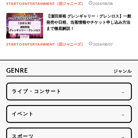
schedule
STARTO ENTERTAINMENT（旧ジャニーズ）
2026/08/08
【濵田崇裕 グレンギャリー・グレンロス】一般
発売や日程、当落情報やチケット申し込み方法
まで徹底解説！
schedule
STARTO ENTERTAINMENT（旧ジャニーズ）
2026/08/07
GENRE
ジャンル
ライブ・コンサート
→
イベント
→
スポーツ
→