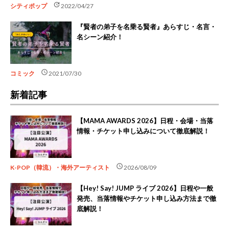
update
シティポップ
2022/04/27
『賢者の弟子を名乗る賢者』あらすじ・名言・
名シーン紹介！
schedule
コミック
2021/07/30
新着記事
【MAMA AWARDS 2026】日程・会場・当落
情報・チケット申し込みについて徹底解説！
schedule
K-POP（韓流）・海外アーティスト
2026/08/09
【Hey! Say! JUMP ライブ 2026】日程や一般
発売、当落情報やチケット申し込み方法まで徹
底解説！