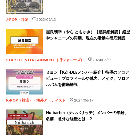
update
J-POP・邦楽
2023/09/13
屋良朝幸（やら ともゆき）【超詳細解説】経歴
やジャニーズの同期、現在の活動を徹底解説
update
STARTO ENTERTAINMENT（旧ジャニーズ）
2024/06/11
ミヨン【(G)I-DLEメンバー紹介】待望のソロデ
ビュー！プロフィールや魅力、メイク、ソロア
ルバムを徹底解説
update
K-POP（韓流）・海外アーティスト
2024/06/17
Nulbarich（ナルバリッチ）メンバーの年齢、
名前、意外な経歴とは…？