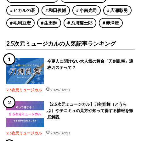
ヒカルの碁
和田俊輔
小南光司
広瀬彰勇
毛利亘宏
生田輝
糸川耀士郎
赤澤燈
2.5次元ミュージカルの人気記事ランキング
今更人に聞けない大人気の舞台「刀剣乱舞」通
称刀ステって？
update
2.5次元ミュージカル
2025/02/21
【2.5次元ミュージカル】刀剣乱舞（とうら
ぶ）やテニミュの見方や知って得する情報を徹
底解説
update
2.5次元ミュージカル
2025/02/21