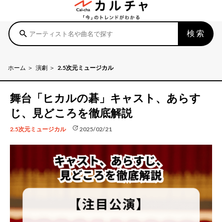
検索
search
ホーム
演劇
2.5次元ミュージカル
舞台「ヒカルの碁」キャスト、あらす
じ、見どころを徹底解説
update
2025/02/21
2.5次元ミュージカル