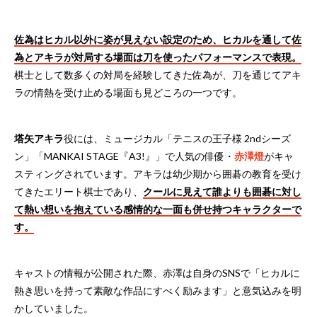
佐為はヒカル以外に姿が見えない設定のため、ヒカルを通して佐
為とアキラが対局する場面は刀を使ったパフォーマンスで表現。
棋士として数多くの対局を経験してきた佐為が、刀を通じてアキ
ラの情熱を受け止める場面も見どころの一つです。
塔矢アキラ
役には、ミュージカル「テニスの王子様 2ndシーズ
ン」「MANKAI STAGE『A3!』」で人気の俳優・
赤澤燈
がキャ
スティングされています。アキラは幼少期から囲碁の教育を受け
てきたエリート棋士であり、
クールに見えて誰よりも囲碁に対し
て熱い想いを抱えている感情的な一面も併せ持つキャラクターで
す。
キャストの情報が公開された際、赤澤は自身のSNSで「ヒカルに
熱き思いを持って素敵な作品にすべく励みます」と意気込みを明
かしていました。