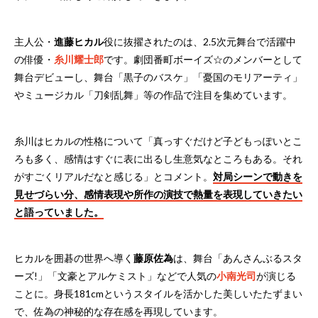
主人公・
進藤ヒカル
役に抜擢されたのは、2.5次元舞台で活躍中
の俳優・
糸川耀士郎
です。劇団番町ボーイズ☆のメンバーとして
舞台デビューし、舞台「黒子のバスケ」「憂国のモリアーティ」
やミュージカル「刀剣乱舞」等の作品で注目を集めています。
糸川はヒカルの性格について「真っすぐだけど子どもっぽいとこ
ろも多く、感情はすぐに表に出るし生意気なところもある。それ
がすごくリアルだなと感じる」とコメント。
対局シーンで動きを
見せづらい分、感情表現や所作の演技で熱量を表現していきたい
と語っていました。
ヒカルを囲碁の世界へ導く
藤原佐為
は、舞台「あんさんぶるスタ
ーズ!」「文豪とアルケミスト」などで人気の
小南光司
が演じる
ことに。身長181cmというスタイルを活かした美しいたたずまい
で、佐為の神秘的な存在感を再現しています。