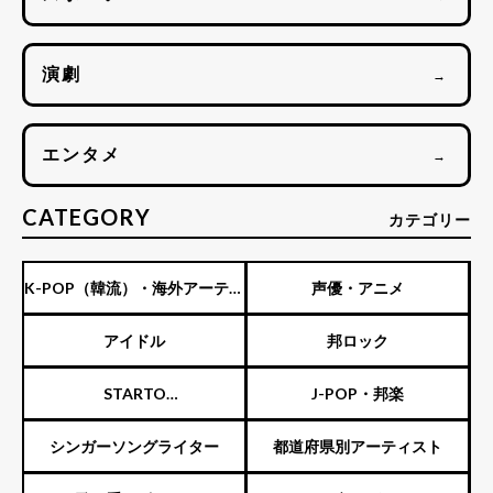
演劇
→
エンタメ
→
CATEGORY
カテゴリー
K-POP（韓流）・海外アーティ
声優・アニメ
スト
アイドル
邦ロック
STARTO
J-POP・邦楽
ENTERTAINMENT（旧ジャニ
シンガーソングライター
都道府県別アーティスト
ーズ）