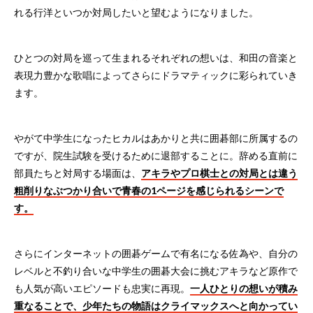
れる行洋といつか対局したいと望むようになりました。
ひとつの対局を巡って生まれるそれぞれの想いは、和田の音楽と
表現力豊かな歌唱によってさらにドラマティックに彩られていき
ます。
やがて中学生になったヒカルはあかりと共に囲碁部に所属するの
ですが、院生試験を受けるために退部することに。辞める直前に
部員たちと対局する場面は、
アキラやプロ棋士との対局とは違う
粗削りなぶつかり合いで青春の1ページを感じられるシーンで
す。
さらにインターネットの囲碁ゲームで有名になる佐為や、自分の
レベルと不釣り合いな中学生の囲碁大会に挑むアキラなど原作で
も人気が高いエピソードも忠実に再現。
一人ひとりの想いが積み
重なることで、少年たちの物語はクライマックスへと向かってい