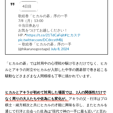
╭━━━━╮
4日目
╰━━━━╯
歌絵巻「ヒカルの碁」序の一手
7/8（月）13:00
※当日券あり
お気をつけてお越しください！
HP📍
https://t.co/21TdCaFqit
#ヒカステ
pic.twitter.com/DC6tcstMBj
— 歌絵巻「ヒカルの碁」序の一手
(@hikarunogostage)
July 8, 2024
「ヒカルの碁」では対局中の心理戦や駆け引きだけでなく、ヒカ
ルとアキラの対立やヒカルが入部した中学の囲碁部で巻き起こる
騒動などさまざまな人間模様も丁寧に描かれています。
ヒカルとアキラが初めて対局した場面では、2人の関係性だけで
なく周りの大人たちや佐為にも変化が。
アキラの父・行洋はプロ
棋士・緒方精次と共にヒカルの才能に興味を示し、またヒカルを
通じて行洋と出会った佐為は”現代で神の一手に最も近い”と言わ