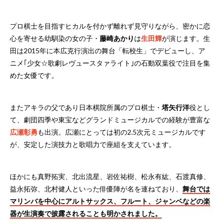
プロ棋士を目指すヒカルを付かず離れず見守りながら、密かに恋
心を寄せる幼馴染の女の子・
藤崎あかり
は
生田輝
が演じます。生
田は2015年に本広克行演出の舞台「転校生」でデビューし、ア
ニメ｢少女☆歌劇レヴュースタァライト｣の石動双葉役で注目を集
めた女優です。
またアキラの父であり日本棋院所属のプロ棋士・
塔矢行洋
役とし
て、劇団四季や東宝などグランドミュージカルでの経験が豊富な
広瀬彰勇
も出演。広瀬にとっては初の2.5次元ミュージカルです
が、安定した演技力と歌唱力で座組を支えています。
ほかにも真野拓実、北出流星、岩佐祐樹、松永有紘、石渡真修、
益永拓弥、北村健人といった俳優陣が名を連ねており、
舞台では
マリンバを中心にアルトサックス、フルート、ジャンベなどの楽
器が生演奏で披露されることも明かされました。