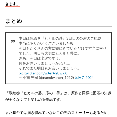
きます。
まとめ
本日は歌絵巻『ヒカルの碁』3日目の公演のご観劇、
本当にありがとうございました🎋
今日もたくさんの方に観にきていただけて本当に幸せ
でした。明日も大切にヒカルと共に。
さあ、今日は七夕ですよ。
何をお願いしましょうかねぇ…。
それでまた明日もお会いしましょう。
pic.twitter.com/wArr4hUw7X
— 小南 光司 (@nanokyanon_1212)
July 7, 2024
「歌絵巻『ヒカルの碁』序の一手」は、原作と同様に囲碁の知識
が全くなくても楽しめる作品です。
また舞台では描き切れていないこの先のストーリーもあるため、