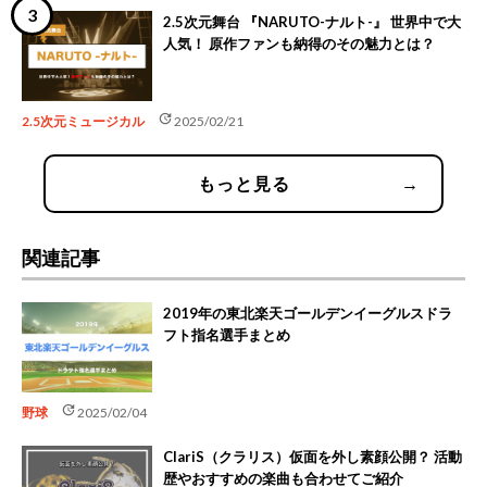
2.5次元舞台 『NARUTO-ナルト-』 世界中で大
人気！ 原作ファンも納得のその魅力とは？
update
2.5次元ミュージカル
2025/02/21
もっと見る
→
関連記事
2019年の東北楽天ゴールデンイーグルスドラ
フト指名選手まとめ
update
野球
2025/02/04
ClariS（クラリス）仮面を外し素顔公開？ 活動
歴やおすすめの楽曲も合わせてご紹介