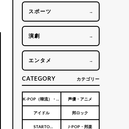
スポーツ
→
演劇
→
エンタメ
→
CATEGORY
カテゴリー
K-POP（韓流）・海
声優・アニメ
外アーティスト
アイドル
邦ロック
STARTO
J-POP・邦楽