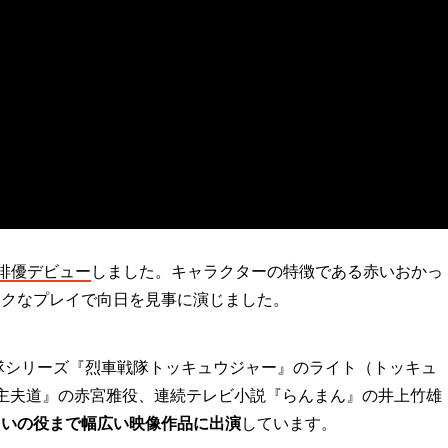
て俳優デビュー
しました。キャラクターの特徴である赤いおかっ
ックなプレイで向日を見事に演じました。
戦隊シリーズ『烈車戦隊トッキュウジャー』のライト（トッキュ
主夫道』の赤宮雅役、連続テレビ小説『らんまん』の井上竹雄
ょいの役まで幅広い映像作品に出演
しています。