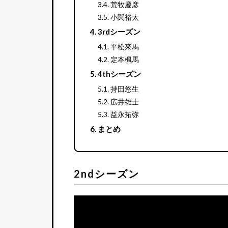
荒牧慶彦
小関裕太
3rdシーズン
平松來馬
定本楓馬
4thシーズン
持田悠生
広井雄士
益永拓弥
まとめ
2ndシーズン