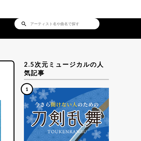
search
2.5次元ミュージカルの人
気記事