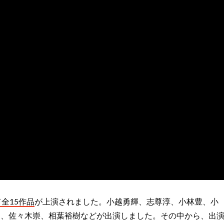
て全15作品
が上演されました。小越勇輝、志尊淳、小林豊、小
司、佐々木崇、相葉裕樹などが出演しました。その中から、出