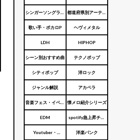
ENTERTAINMENT（旧
シンガーソングライ
都道府県別アーティ
ジャニーズ）
ター
スト
歌い手・ボカロP
ヘヴィメタル
LDH
HIPHOP
シーン別おすすめ曲
テクノポップ
シティポップ
洋ロック
ジャンル解説
アカペラ
音楽フェス・イベン
懐メロ紹介シリーズ
ト
EDM
spotify急上昇チャ
ート
Youtuber・
洋楽パンク