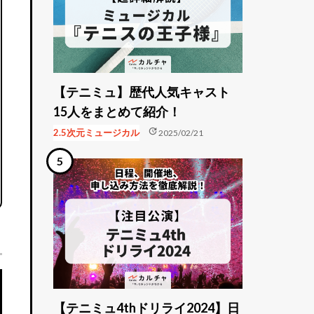
【テニミュ】歴代人気キャスト
15人をまとめて紹介！
update
2.5次元ミュージカル
2025/02/21
【テニミュ4thドリライ2024】日