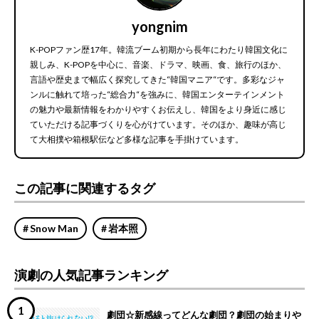
yongnim
K-POPファン歴17年。韓流ブーム初期から長年にわたり韓国文化に
親しみ、K-POPを中心に、音楽、ドラマ、映画、食、旅行のほか、
言語や歴史まで幅広く探究してきた“韓国マニア“です。多彩なジャ
ンルに触れて培った“総合力“を強みに、韓国エンターテインメント
の魅力や最新情報をわかりやすくお伝えし、韓国をより身近に感じ
ていただける記事づくりを心がけています。そのほか、趣味が高じ
て大相撲や箱根駅伝など多様な記事を手掛けています。
この記事に関連するタグ
Snow Man
岩本照
演劇の人気記事ランキング
劇団☆新感線ってどんな劇団？劇団の始まりや