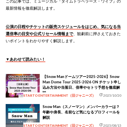
この記事では、ミュージカル『タイムトラベラーズ・ワイフ』の
最新情報を徹底解説します。
公演の日程やチケットの販売スケジュールをはじめ、気になる当
選倍率の目安や公式リセール情報まで
、観劇前に押さえておきた
いポイントをわかりやすく解説します。
▼あわせて読みたい！
【Snow Manドームツアー2025-2026】Snow
Man Dome Tour 2025-2026 ON チケット申し
込み方法や当落日、倍率やセトリ予想を徹底解
説
update
STARTO ENTERTAINMENT（旧ジャニーズ）
2025/10/20
Snow Man（スノーマン）メンバーカラーは？
年齢や身長、名前など気になるプロフィールを
解説
update
STARTO ENTERTAINMENT（旧ジャニーズ）
2025/08/15