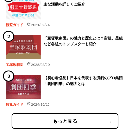
主な活動を詳しくご紹介
update
観覧ガイド
2021/02/24
「宝塚歌劇団」の魅力と歴史とは？宙組、星組
など各組のトップスターも紹介
update
宝塚歌劇団
2026/02/20
【初心者必見】日本を代表する演劇のプロ集団
「劇団四季」の魅力とは
update
観覧ガイド
2024/10/15
もっと見る
→