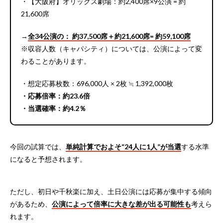
・【大阪府】オリックス劇場：約2,400席×9公演 = 約
21,600席
→
全34公演の： 約37,500席＋約21,600席= 約59,100席
※収容人数（キャパシティ）については、公演によって変
わることがあります。
・想定応募枚数：696,000人 × 2枚 ≒ 1,392,000枚
・応募倍率：約23.6倍
・当選確率：約4.2％
今回の試算では、
単純計算でおよそ“24人に1人”が当選
する水準
になると予想されます。
ただし、初日や千秋楽に加え、土日公演には応募が集中する傾向
があるため、
公演によって倍率に大きな差が出る可能性も
考えら
れます。