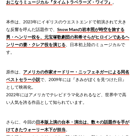
おこなうミュージカル『タイムトラベラーズ・ワイフ』
。
本作は、2023年にイギリスのウエストエンドで初演されて大き
な反響を呼んだ話題作で、
Snow Manの岩本照が時空を旅する
男・ヘンリー役を、元宝塚歌劇団の和希そらがヒロインであるヘ
ンリーの妻・クレア役を演じる
、日本初上陸のミュージカルで
す。
原作は、
アメリカの作家オードリー・ニッフェネガーによる同名
ベストセラー小説
で、2009年には『きみがぼくを見つけた日』
として映画化。
2022年にはアメリカでテレビドラマ化されるなど、世界中で高
い人気を誇る作品として知られています。
さらに、今回の
日本版上演の台本・演出は、数々の話題作を手が
けてきたウォーリー木下が担当
。