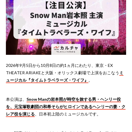
2026年9月5日から10月8日の約1ヵ月にわたり、東京・EX
THEATER ARIAKEと大阪・オリックス劇場で上演をおこなう
ミ
ュージカル『タイムトラベラーズ・ワイフ』
。
本公演は、
Snow Manの岩本照が時空を旅する男・ヘンリー役
を、元宝塚歌劇団の和希そらがヒロインであるヘンリーの妻・ク
レア役を演じる
、日本初上陸のミュージカルです。