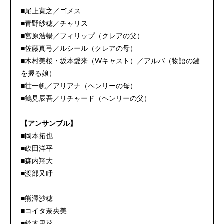
■尾上寛之／ゴメス
■青野紗穂／チャリス
■宮原浩暢／フィリップ（クレアの父）
■佐藤真弓／ルシール（クレアの母）
■木村美桜・坂本愛来（Wキャスト）／アルバ（物語の鍵
を握る娘）
■壮一帆／アリアナ（ヘンリーの母）
■鶴見辰吾／リチャード（ヘンリーの父）
【アンサンブル】
■岡本拓也
■政田洋平
■森内翔大
■渡部又吁
■熊澤沙穂
■コイタ奈央美
■鈴木里菜