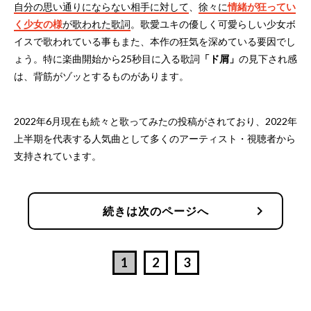
自分の思い通りにならない相手に対して
、
徐々に
情緒が狂ってい
く少女の様
が歌われた歌詞
。歌愛ユキの優しく可愛らしい少女ボ
イスで歌われている事もまた、本作の狂気を深めている要因でし
ょう。特に楽曲開始から25秒目に入る歌詞
「ド屑」
の見下され感
は、背筋がゾッとするものがあります。
2022年6月現在も続々と歌ってみたの投稿がされており、2022年
上半期を代表する人気曲として多くのアーティスト・視聴者から
支持されています。
chevron_right
続きは次のページへ
1
2
3