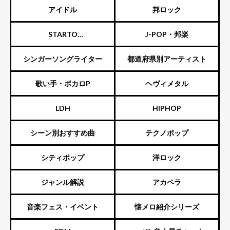
スト
アイドル
邦ロック
STARTO
J-POP・邦楽
ENTERTAINMENT（旧ジャニ
シンガーソングライター
都道府県別アーティスト
ーズ）
歌い手・ボカロP
ヘヴィメタル
LDH
HIPHOP
シーン別おすすめ曲
テクノポップ
シティポップ
洋ロック
ジャンル解説
アカペラ
音楽フェス・イベント
懐メロ紹介シリーズ