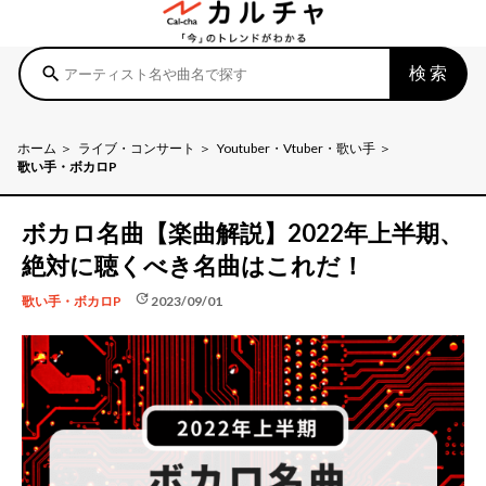
検索
search
ホーム
ライブ・コンサート
Youtuber・Vtuber・歌い手
歌い手・ボカロP
ボカロ名曲【楽曲解説】2022年上半期、
絶対に聴くべき名曲はこれだ！
update
2023/09/01
歌い手・ボカロP