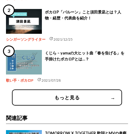
ボカロP「バルーン」こと須田景凪とは？人
物・経歴・代表曲を紹介！
update
シンガーソングライター
2021/12/25
くじら – yamaの大ヒット曲「春を告げる」を
手掛けたボカロPとは…？
update
歌い手・ボカロP
2021/07/28
もっと見る
→
関連記事
TOMORROW X TOGETHER 歌詞とMVの考察