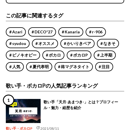
この記事に関連するタグ
Azari
DECO*27
Kanaria
r-906
syudou
オススメ
かいりきベア
なきそ
ピノキオピー
ボカロ
ボカロP
上半期
人気
夏代孝明
柊マグネタイト
注目
歌い手・ボカロPの人気記事ランキング
歌い手「天月-あまつき-」とは？プロフィー
ル・魅力・経歴を紹介
update
歌い手・ボカロP
2021/08/11