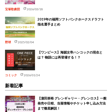
update
宝塚歌劇団
2026/03/18
2019年の福岡ソフトバンクホークスドラフト
指名選手まとめ
update
野球
2025/02/04
【ワンピース】海賊女帝ハンコックの現在と
は？ 物語には再登場する！？
update
コミック
2026/01/24
新着記事
【濵田崇裕 グレンギャリー・グレンロス】一般
発売や日程、当落情報やチケット申し込み方法
まで徹底解説！