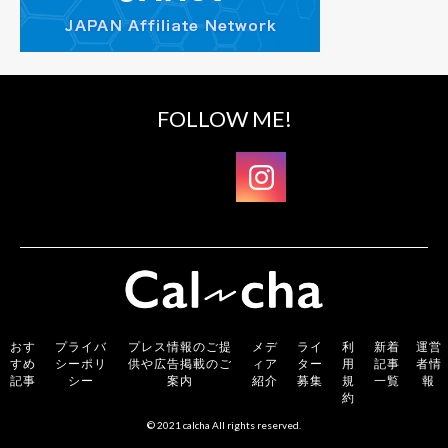
FOLLOW ME!
おす
プライバ
プレス情報のご提
メデ
ライ
利
新着
運営
すめ
シーポリ
供や広告掲載のご
ィア
ター
用
記事
者情
記事
シー
案内
紹介
募集
規
一覧
報
約
© 2021 calcha All rights reserved.