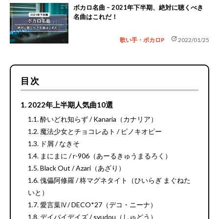
ボカロ名曲 – 2021年下半期、絶対に聴くべき
名曲はこれだ！
update
歌い手・ボカロP
2022/01/25
目次
2022年上半期人気曲10選
酔いどれ知らず / Kanaria（カナリア）
魔法少女とチョコレゐト / ピノキオピー
ド屑 / なきそ
まにまに / r-906（あーるきゅうまるろく）
Black Out / Azari（あざり）
傀儡阿修羅 / 柊マグネタイト（ひいらぎ まぐねた
いと）
愛言葉Ⅳ/ DECO*27（デコ・ニーナ）
デイバイデイズ / syudou（しゅどう）