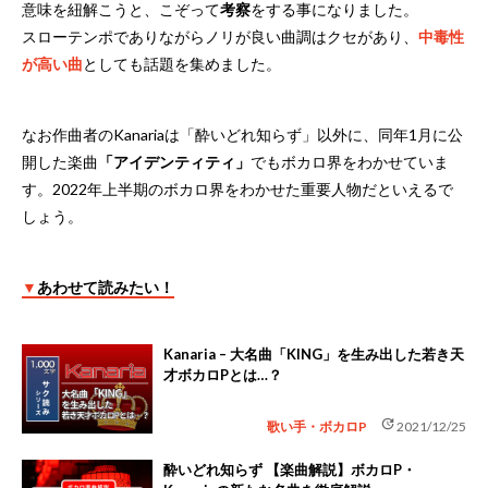
意味を紐解こうと、こぞって
考察
をする事になりました。
スローテンポでありながらノリが良い曲調はクセがあり、
中毒性
が高い曲
としても話題を集めました。
なお作曲者のKanariaは「酔いどれ知らず」以外に、同年1月に公
開した楽曲
「アイデンティティ」
でもボカロ界をわかせていま
す。2022年上半期のボカロ界をわかせた重要人物だといえるで
しょう。
▼
あわせて読みたい！
Kanaria – 大名曲「KING」を生み出した若き天
才ボカロPとは…？
update
歌い手・ボカロP
2021/12/25
酔いどれ知らず 【楽曲解説】ボカロP・