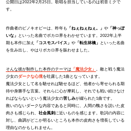
公開日は2022年2月25日。歌唱を担当しているのは初音ミクで
す。
作曲者のピノキオピーは、昨年も
「ねぇねぇねぇ。」
や
「神っぽ
いな」
といった名曲でボカロ界をわかせています。2022年上半
期も本作に加え
「コスモスパイス」
や
「転生林檎」
といった名曲
を生み出し、やはりボカロ界を賑わせました。
そんな彼が制作した本作のテーマは
「魔法少女」
。敵と戦う魔法
少女の
ダークな心境
を吐露した1曲となっています。
魔法少女として名を馳せれば馳せるほど、他者から寄せられる期
待や身勝手な言葉。それらに心が摩耗し、それでも戦い続けなけ
ればならないという魔法少女の
苦しみ
が綴られた1曲です。
救いのないダークな内容であると同時に、人間の醜さを説いた皮
肉さも感じられ、
社会風刺
に近いものを感じます。歌詞の内容に
対し、曲調がどこか明るいところも本作の皮肉さを増長している
理由なのかもしれません。