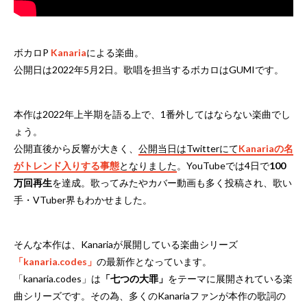
ボカロP
Kanaria
による楽曲。
公開日は2022年5月2日。歌唱を担当するボカロはGUMIです。
本作は2022年上半期を語る上で、1番外してはならない楽曲でし
ょう。
公開直後から反響が大きく、
公開当日はTwitterにて
Kanariaの名
がトレンド入りする事態
となりました
。YouTubeでは4日で
100
万回再生
を達成。歌ってみたやカバー動画も多く投稿され、歌い
手・VTuber界もわかせました。
そんな本作は、Kanariaが展開している楽曲シリーズ
「kanaria.codes」
の最新作となっています。
「kanaria.codes」は
「七つの大罪」
をテーマに展開されている楽
曲シリーズです。その為、多くのKanariaファンが本作の歌詞の