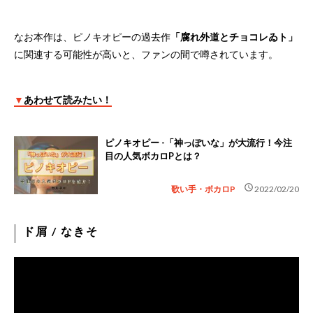
なお本作は、ピノキオピーの過去作
「腐れ外道とチョコレゐト」
に関連する可能性が高いと、ファンの間で噂されています。
▼
あわせて読みたい！
ピノキオピー -「神っぽいな」が大流行！今注
目の人気ボカロPとは？
schedule
歌い手・ボカロP
2022/02/20
ド屑 / なきそ