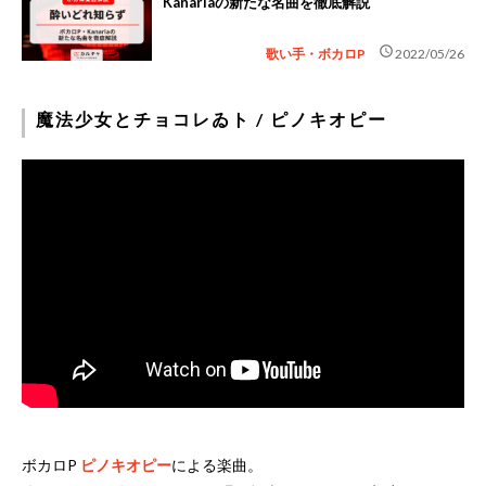
Kanariaの新たな名曲を徹底解説
schedule
歌い手・ボカロP
2022/05/26
魔法少女とチョコレゐト / ピノキオピー
ボカロP
ピノキオピー
による楽曲。