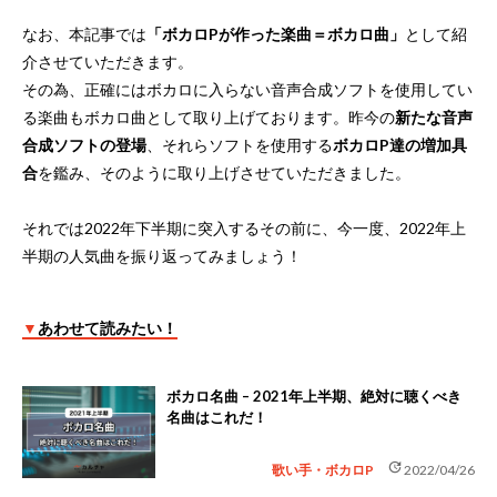
なお、本記事では
「ボカロPが作った楽曲＝ボカロ曲」
として紹
介させていただきます。
その為、正確にはボカロに入らない音声合成ソフトを使用してい
る楽曲もボカロ曲として取り上げております。昨今の
新たな音声
合成ソフトの登場
、それらソフトを使用する
ボカロP達の増加具
合
を鑑み、そのように取り上げさせていただきました。
それでは2022年下半期に突入するその前に、今一度、2022年上
半期の人気曲を振り返ってみましょう！
▼
あわせて読みたい！
ボカロ名曲 – 2021年上半期、絶対に聴くべき
名曲はこれだ！
update
歌い手・ボカロP
2022/04/26