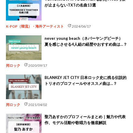
が止まらないTXTの名曲13選
update
K-POP（韓流）・海外アーティスト
2024/06/17
never young beach（ネバーヤングビーチ）
夏を感じさせる4人組の経歴やおすすめ曲は…？
update
邦ロック
2020/09/17
BLANKEY JET CITY 日本ロック史に残る伝説的
トリオのプロフィールやオススメ曲は…？
update
邦ロック
2021/04/02
聖乃あすかのプロフィールまとめ｜魅力や代表
作、モデル活動や歌唱力を徹底解説