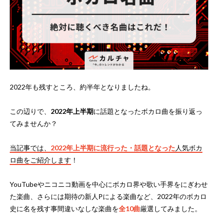
2022年も残すところ、約半年となりましたね。
この辺りで、
2022年上半期
に話題となったボカロ曲を振り返っ
てみませんか？
当記事では、
2022年上半期に流行った・話題となった
人気ボカ
ロ曲をご紹介します
！
YouTubeやニコニコ動画を中心にボカロ界や歌い手界をにぎわせ
た楽曲、さらには期待の新人Pによる楽曲など、2022年のボカロ
史に名を残す事間違いなしな楽曲を
全10曲
厳選してみました。