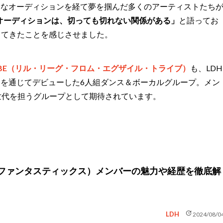
は、様々なオーディションを経て夢を掴んだ多くのアーティストたち
とオーディションは、切っても切れない関係がある」
と語ってお
してきたことを感じさせました。
XILE TRIBE（リル・リーグ・フロム・エグザイル・トライブ）
も、LDH
を通じてデビューした6人組ダンス＆ボーカルグループ。メン
世代を担うグループとして期待されています。
CS（ファンタスティックス）メンバーの魅力や経歴を徹底解
update
LDH
2024/08/0