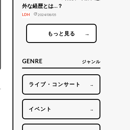
外な経歴とは…？
update
LDH
2024/08/05
もっと見る
→
GENRE
ジャンル
ライブ・コンサート
→
イベント
→