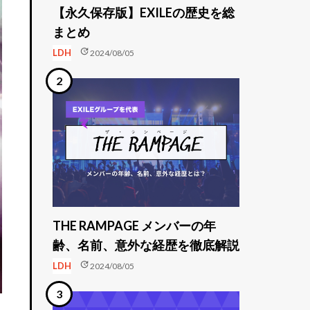
【永久保存版】EXILEの歴史を総
まとめ
update
LDH
2024/08/05
THE RAMPAGE メンバーの年
齢、名前、意外な経歴を徹底解説
update
LDH
2024/08/05