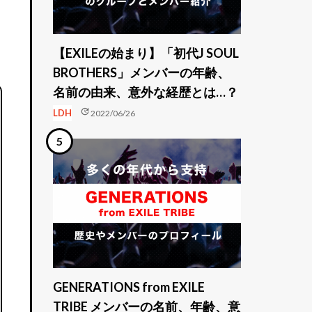
【EXILEの始まり】「初代J SOUL
BROTHERS」メンバーの年齢、
名前の由来、意外な経歴とは…？
update
LDH
2022/06/26
GENERATIONS from EXILE
TRIBE メンバーの名前、年齢、意