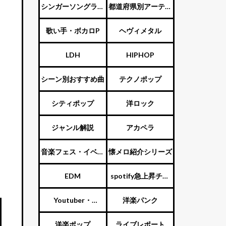
ENTERTAINMENT（旧
シンガーソングライ
都道府県別アーティ
ジャニーズ）
ター
スト
歌い手・ボカロP
ヘヴィメタル
LDH
HIPHOP
シーン別おすすめ曲
テクノポップ
シティポップ
洋ロック
ジャンル解説
アカペラ
音楽フェス・イベン
懐メロ紹介シリーズ
ス
ト
EDM
spotify急上昇チャ
ート
Youtuber・
洋楽パンク
Vtuber・歌い手
洋楽ポップ
ライブレポート