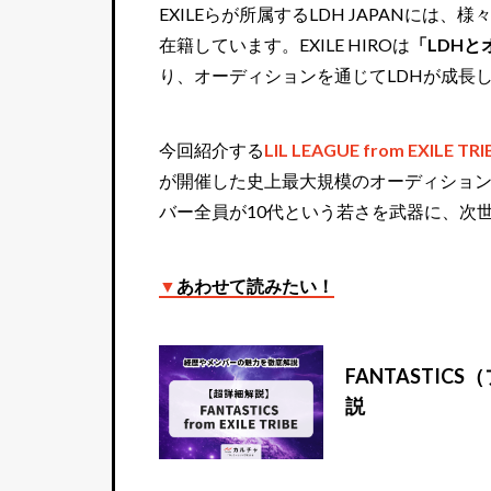
EXILEらが所属するLDH JAPANに
在籍しています。EXILE HIROは
「LDH
り、オーディションを通じてLDHが成長
今回紹介する
LIL LEAGUE from E
が開催した史上最大規模のオーディション
バー全員が10代という若さを武器に、次
▼
あわせて読みたい！
FANTASTI
説