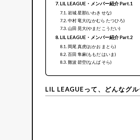
LIL LEAGUE・メンバー紹介 Part.1
岩城 星那(いわき せな)
中村 竜大(なかむら たつひろ)
山田 晃大(やまだ こうだい)
LIL LEAGUE・メンバー紹介 Part.2
岡尾 真虎(おかお まとら)
百田 隼麻(ももだ はいま)
難波 碧空(なんば そら)
LIL LEAGUEって、どんなグ