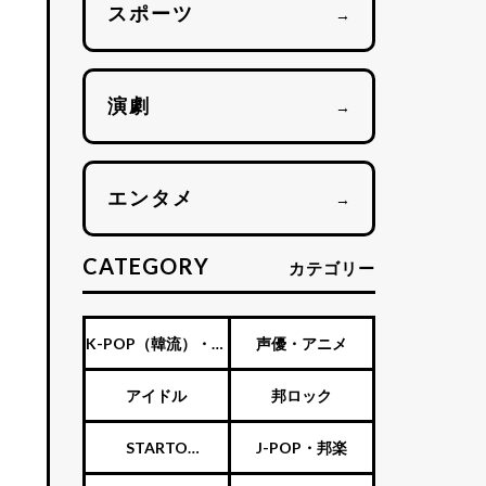
スポーツ
→
演劇
→
エンタメ
→
CATEGORY
カテゴリー
K-POP（韓流）・海
声優・アニメ
外アーティスト
アイドル
邦ロック
STARTO
J-POP・邦楽