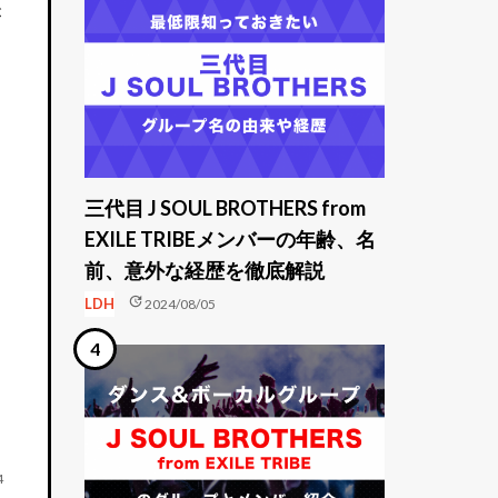
が
三代目 J SOUL BROTHERS from
EXILE TRIBEメンバーの年齢、名
前、意外な経歴を徹底解説
update
LDH
2024/08/05
4