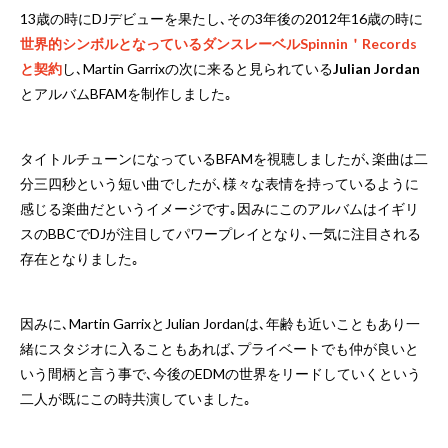
13歳の時にDJデビューを果たし､その3年後の2012年16歳の時に
世界的シンボルとなっているダンスレーベルSpinnin＇Records
と契約
し､Martin Garrixの次に来ると見られている
Julian Jordan
とアルバムBFAMを制作しました｡
タイトルチューンになっているBFAMを視聴しましたが､楽曲は二
分三四秒という短い曲でしたが､様々な表情を持っているように
感じる楽曲だというイメージです｡因みにこのアルバムはイギリ
スのBBCでDJが注目してパワープレイとなり､一気に注目される
存在となりました｡
因みに､Martin GarrixとJulian Jordanは､年齢も近いこともあり一
緒にスタジオに入ることもあれば､プライベートでも仲が良いと
いう間柄と言う事で､今後のEDMの世界をリードしていくという
二人が既にこの時共演していました｡