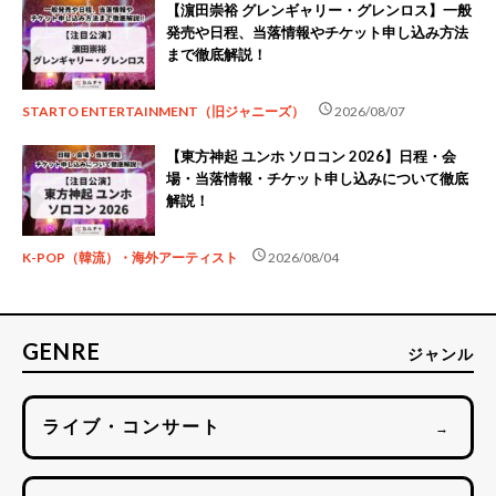
【濵田崇裕 グレンギャリー・グレンロス】一般
発売や日程、当落情報やチケット申し込み方法
まで徹底解説！
schedule
STARTO ENTERTAINMENT（旧ジャニーズ）
2026/08/07
【東方神起 ユンホ ソロコン 2026】日程・会
場・当落情報・チケット申し込みについて徹底
解説！
schedule
K-POP（韓流）・海外アーティスト
2026/08/04
GENRE
ジャンル
ライブ・コンサート
→