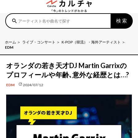
検索
search
ホーム
ライブ・コンサート
K-POP（韓流）・海外アーティスト
EDM
オランダの若き天才DJ Martin Garrixの
プロフィールや年齢､意外な経歴とは…?
update
2024/07/12
EDM