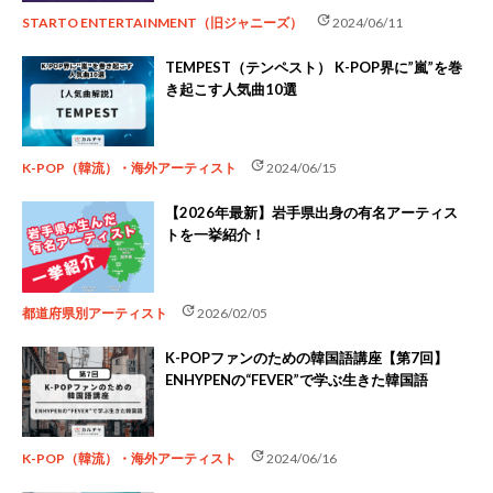
update
STARTO ENTERTAINMENT（旧ジャニーズ）
2024/06/11
TEMPEST（テンペスト） K-POP界に”嵐”を巻
き起こす人気曲10選
update
K-POP（韓流）・海外アーティスト
2024/06/15
【2026年最新】岩手県出身の有名アーティス
トを一挙紹介！
update
都道府県別アーティスト
2026/02/05
K-POPファンのための韓国語講座【第7回】
ENHYPENの“FEVER”で学ぶ生きた韓国語
update
K-POP（韓流）・海外アーティスト
2024/06/16