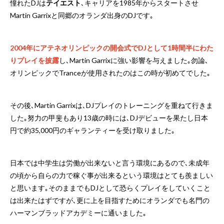
憧れたDJは
テイエスト
､キャリアを1985年からスタートさせ
Martin Garrixと同郷のオランダ出身のDJです｡
2004年にアテネオリンピックの開会式でDJとして1時間半にわた
りプレイを披露
し､Martin Garrixに強い影響を与えました｡勿論､
オリンピックでTranceが使用されたのはこの時が初めてでした｡
その後､Martin Garrixは､DJプレイのトレーニングを重ねて行きま
した｡努力の甲斐もあり13歳の時には､DJデビューを果たし日本
円で約35,000円のギャランティーを受け取りました｡
日本では中学生は労働が出来ないと言う環境にあるので､未成年
の頃から自らの力で稼ぐ事が出来るという環境はとても羨ましい
と思います｡そのままでもDJとして恐らくプレイをしていくこと
は出来たはずですが､更に上を目指すためにオランダでも名門の
ハーマンブラッドアカデミーに通いました｡