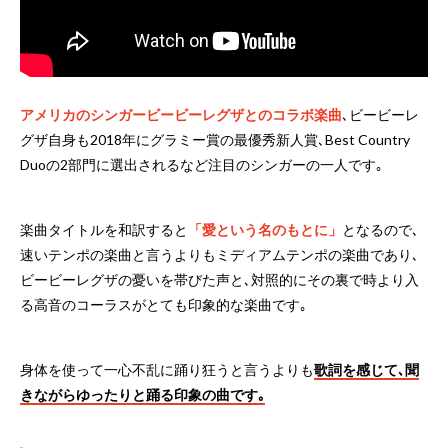
アメリカのシンガービービーレグザとのコラボ楽曲
､ビービーレ
グザ自身も2018年にグラミー賞の最優秀新人賞､Best Country
Duoの2部門に選出されるなど注目のシンガーの一人です｡
楽曲タイトルを和訳すると
「愛という名のもとに」
となるので､
速いテンポの楽曲と言うよりもミディアムテンポの楽曲であり､
ビービーレグザの憂いを帯びた声と､対照的にその裏で時より入
る高音のコーラスがとても印象的な楽曲です｡
身体を使って一心不乱に踊り狂うと言うよりも
歌詞を感じて､聞
きながらゆったりと踊る印象の曲です｡