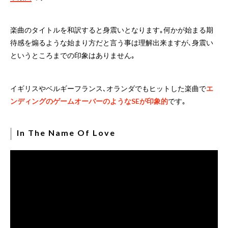
楽曲のタイトルを和訳すると身震いとなります｡何かが始まる期
待感を煽るような始まり方だと言う事は理解出来ますが､身震い
というところまでの印象はありません｡
イギリスやベルギーフランス､オランダでもヒットした楽曲で
エ
ンディングのゲームオーバーのようなSEが印象的
です｡
In The Name Of Love