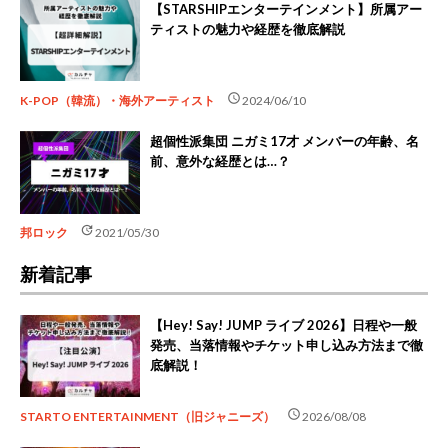
【STARSHIPエンターテインメント】所属アー
ティストの魅力や経歴を徹底解説
schedule
K-POP（韓流）・海外アーティスト
2024/06/10
超個性派集団 ニガミ17才 メンバーの年齢、名
前、意外な経歴とは…？
update
邦ロック
2021/05/30
新着記事
【Hey! Say! JUMP ライブ 2026】日程や一般
発売、当落情報やチケット申し込み方法まで徹
底解説！
schedule
STARTO ENTERTAINMENT（旧ジャニーズ）
2026/08/08