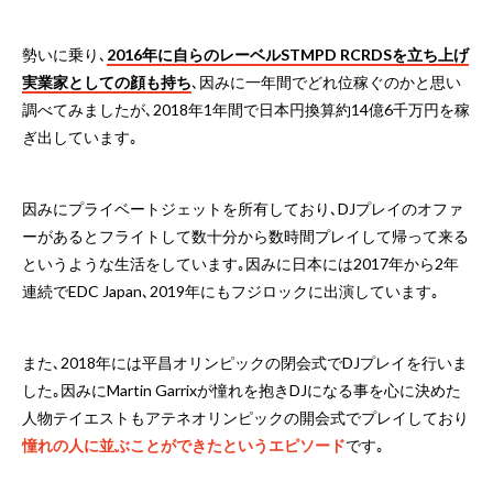
勢いに乗り､
2016年に自らのレーベルSTMPD RCRDSを立ち上げ
実業家としての顔も持ち
､因みに一年間でどれ位稼ぐのかと思い
調べてみましたが､2018年1年間で日本円換算約14億6千万円を稼
ぎ出しています｡
因みにプライベートジェットを所有しており､DJプレイのオファ
ーがあるとフライトして数十分から数時間プレイして帰って来る
というような生活をしています｡因みに日本には2017年から2年
連続でEDC Japan､2019年にもフジロックに出演しています｡
また､2018年には平昌オリンピックの閉会式でDJプレイを行いま
した｡因みにMartin Garrixが憧れを抱きDJになる事を心に決めた
人物テイエストもアテネオリンピックの開会式でプレイしており
憧れの人に並ぶことができたというエピソード
です｡