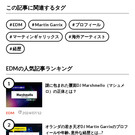
この記事に関連するタグ
EDM
Martin Garrix
プロフィール
マーティンギャリックス
海外アーティスト
経歴
EDMの人気記事ランキング
謎に包まれた覆面DJ Marshmello（マシュメ
ロ）の正体とは？
update
EDM
2024/07/12
オランダの若き天才DJ Martin Garrixのプロフ
ィールや年齢､意外な経歴とは…?