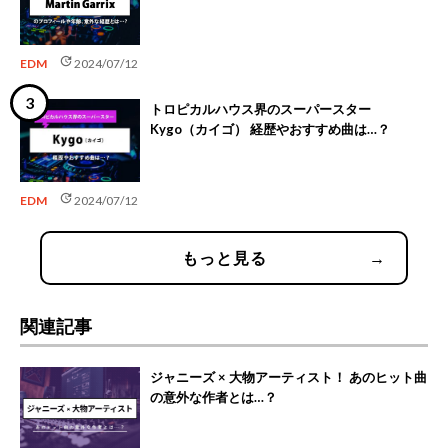
update
EDM
2024/07/12
トロピカルハウス界のスーパースター
Kygo（カイゴ） 経歴やおすすめ曲は…？
update
EDM
2024/07/12
もっと見る
→
関連記事
ジャニーズ × 大物アーティスト！ あのヒット曲
の意外な作者とは…？