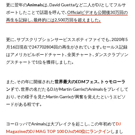
更に翌年の
Animals
は､David Guettaなど二人がDJとしてフルサ
ポートしたことで話題を呼んで､
Officialビデオも公開後30万回の
再生を記録し､最終的には2,500万回を超えました｡
更に､サブスクリプションサービススポティファイでも､2020年5
月16日現在で247702804回の再生がされています｡セールス記録
はアメリカビルボードチャート､全英チャート､ダンスクラブソン
グスチャートで1位を獲得しました｡
また､その年に開催された
世界最大のEDMフェス､トゥモローラ
ンド
で､世界の名だたるDJがMartin GarrixのAnimalsをプレイして
おり､その様子を見たMartin Garrixが興奮を覚えたというエピソ
ードがある程です｡
ヨーロッパでAnimalsは大ブレイクを起こし､この年初めて
DJ
MagazineのDJ MAG TOP 100 DJsの40位にランクイン
しまし