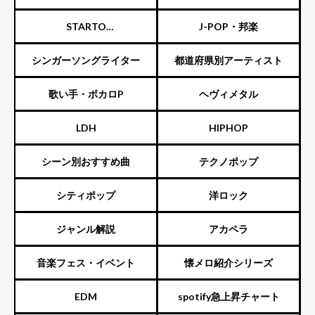
STARTO
J-POP・邦楽
ENTERTAINMENT（旧ジャニ
シンガーソングライター
都道府県別アーティスト
ーズ）
歌い手・ボカロP
ヘヴィメタル
LDH
HIPHOP
シーン別おすすめ曲
テクノポップ
シティポップ
洋ロック
ジャンル解説
アカペラ
音楽フェス・イベント
懐メロ紹介シリーズ
EDM
spotify急上昇チャート