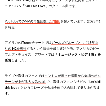
ニアルバム
「Kill This Love」
のタイトル曲です。
YouTubeでのMVの再生回数は
17億回
を超えています。(2023年1
月時点)
アメリカのiTunesチャートでは
ガールズグループとして15年ぶ
りの
1位
を獲得
するという快挙を成し遂げた他、アメリカのピー
プルズ・チョイス・アワードでは
「ミュージック・ビデオ賞」を
受賞
しました。
ライブや海外のフェスでは
イントロが鳴った瞬間から会場のボル
テージが上がる大人気の1曲
で、海外のファンもサビの「Let’s kill
this love」というフレーズを会場全体で大合唱して盛り上がりま
す。