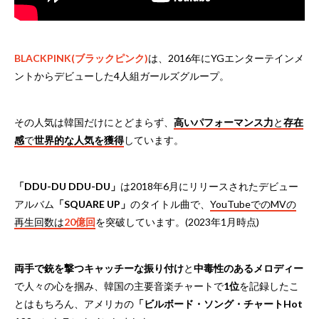
BLACKPINK(ブラックピンク)
は、2016年にYGエンターテインメ
ントからデビューした4人組ガールズグループ。
その人気は韓国だけにとどまらず、
高いパフォーマンス力
と
存在
感
で
世界的な人気を獲得
しています。
「DDU-DU DDU-DU」
は2018年6月にリリースされたデビュー
アルバム
「SQUARE UP」
のタイトル曲で、
YouTubeでのMVの
再生回数は
20億回
を突破しています。(2023年1月時点)
両手で銃を撃つキャッチーな振り付け
と
中毒性のあるメロディー
で人々の心を掴み、韓国の主要音楽チャートで
1位
を記録したこ
とはもちろん、アメリカの
「ビルボード・ソング・チャートHot