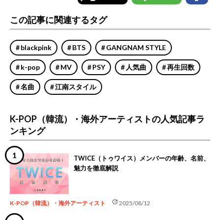
この記事に関連するタグ
blackpink
BTS
GANGNAM STYLE
k-pop
MV
PSY
人気曲
再生回数
名曲
江南スタイル
K-POP（韓流）・海外アーティストの人気記事ラ
ンキング
TWICE（トゥワイス）メンバーの年齢、名前、
魅力を徹底解説
update
K-POP（韓流）・海外アーティスト
2025/08/12