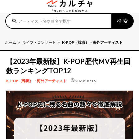
検索
search
ホーム
ライブ・コンサート
K-POP（韓流）・海外アーティスト
【2023年最新版】K-POP歴代MV再生回
数ランキングTOP12
schedule
2023/01/16
K-POP（韓流）・海外アーティスト