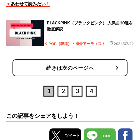
▼
あわせて読みたい！
BLACKPINK（ブラックピンク） 人気曲10選を
徹底解説
update
K-POP（韓流）・海外アーティスト
2024/07/12
chevron_right
続きは次のページへ
1
2
3
4
この記事をシェアをしよう！
ツイート
LINE