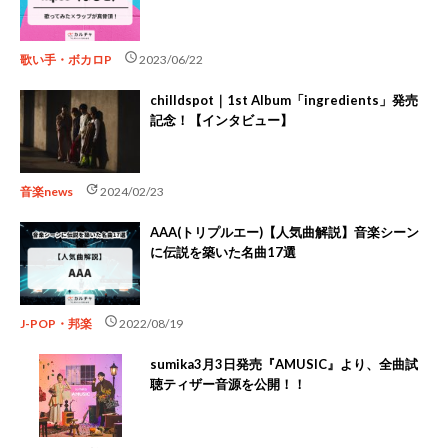
schedule
歌い手・ボカロP
2023/06/22
chilldspot｜1st Album「ingredients」発売
記念！【インタビュー】
update
音楽news
2024/02/23
AAA(トリプルエー)【人気曲解説】音楽シーン
に伝説を築いた名曲17選
schedule
J-POP・邦楽
2022/08/19
sumika3月3日発売『AMUSIC』より、全曲試
聴ティザー音源を公開！！