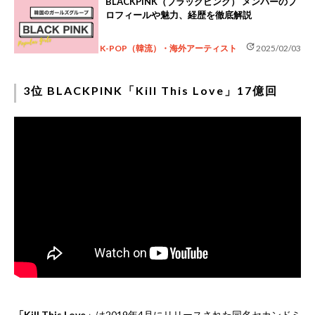
BLACKPINK（ブラックピンク） メンバーのプ
ロフィールや魅力、経歴を徹底解説
update
K-POP（韓流）・海外アーティスト
2025/02/03
3位 BLACKPINK「Kill This Love」17億回
「Kill This Love」
は2019年4月にリリースされた同名セカンドミ