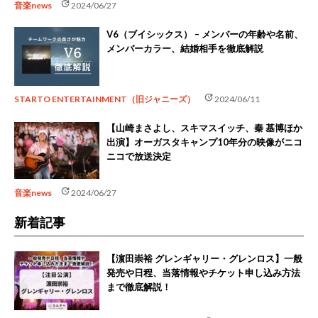
update
音楽news
2024/06/27
V6（ブイシックス） – メンバーの年齢や名前、
メンバーカラー、結婚相手を徹底解説
update
STARTO ENTERTAINMENT（旧ジャニーズ）
2024/06/11
【山崎まさよし、スキマスイッチ、秦 基博ほか
出演】オーガスタキャンプ10年分の映像がニコ
ニコで放送決定
update
音楽news
2024/06/27
新着記事
【濵田崇裕 グレンギャリー・グレンロス】一般
発売や日程、当落情報やチケット申し込み方法
まで徹底解説！