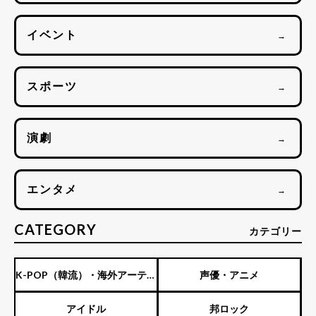
イベント
→
スポーツ
→
演劇
→
エンタメ
→
CATEGORY
カテゴリー
K-POP（韓流）・海外アーティ
声優・アニメ
スト
アイドル
邦ロック