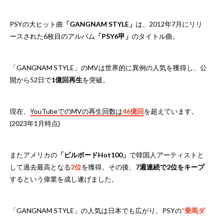
PSYの大ヒット曲
「GANGNAM STYLE」
は、2012年7月にリリ
ースされた6枚目のアルバム
「PSY6甲」
のタイトル曲。
「GANGNAM STYLE」のMVは世界的に異例の人気を獲得し、公
開から52日で
1億回再生
を突破。
現在、
YouTubeでのMVの再生回数は
46億回
を超えています。
(2023年1月時点)
またアメリカの
「ビルボードHot100」
で韓国人アーティストと
して過去最高となる
2位
を獲得。その後、
7週連続で2位をキープ
するという偉業を成し遂げました。
「GANGNAM STYLE」の人気は日本でも広がり、PSYの
“乗馬ダ