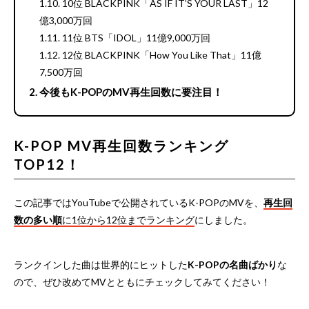
10位 BLACKPINK「AS IF IT’S YOUR LAST」12
億3,000万回
11位 BTS「IDOL」11億9,000万回
12位 BLACKPINK「How You Like That」11億
7,500万回
今後もK-POPのMV再生回数に要注目！
K-POP MV再生回数ランキング
TOP12！
この記事ではYouTubeで公開されているK-POPのMVを、
再生回
数の多い順
に1位から12位までランキング
にしました。
ランクインした曲は世界的にヒットした
K-POPの名曲ばかり
な
ので、ぜひ改めてMVとともにチェックしてみてください！