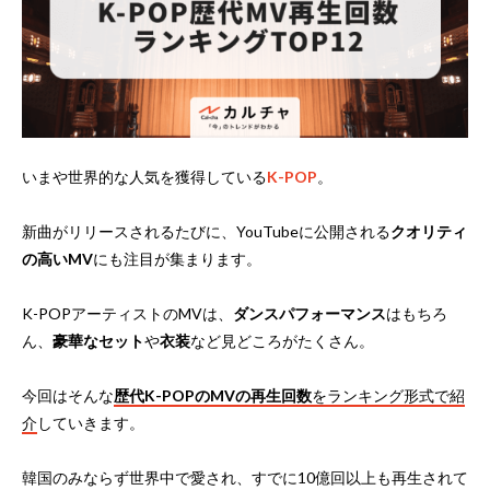
いまや世界的な人気を獲得している
K-POP
。
新曲がリリースされるたびに、YouTubeに公開される
クオリティ
の高いMV
にも注目が集まります。
K-POPアーティストのMVは、
ダンスパフォーマンス
はもちろ
ん、
豪華なセット
や
衣装
など見どころがたくさん。
今回はそんな
歴代K-POPのMVの再生回数
をランキング形式で紹
介
していきます。
韓国のみならず世界中で愛され、すでに10億回以上も再生されて