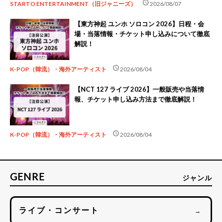
schedule
STARTO ENTERTAINMENT（旧ジャニーズ）
2026/08/07
【東方神起 ユンホ ソロコン 2026】日程・会
場・当落情報・チケット申し込みについて徹底
解説！
schedule
K-POP（韓流）・海外アーティスト
2026/08/04
【NCT 127 ライブ 2026】一般販売や当落情
報、チケット申し込み方法まで徹底解説！
schedule
K-POP（韓流）・海外アーティスト
2026/08/04
GENRE
ジャンル
ライブ・コンサート
→