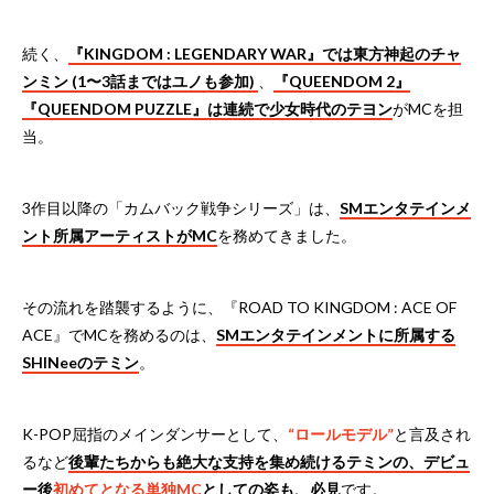
続く、
『KINGDOM : LEGENDARY WAR』では東方神起のチャ
ンミン (1〜3話まではユノも参加)
、
『QUEENDOM 2』
『QUEENDOM PUZZLE』は連続で少女時代のテヨン
がMCを担
当。
3作目以降の「カムバック戦争シリーズ」は、
SMエンタテインメ
ント所属アーティストがMC
を務めてきました。
その流れを踏襲するように、『ROAD TO KINGDOM : ACE OF
ACE』でMCを務めるのは、
SMエンタテインメントに所属する
SHINeeのテミン
。
K-POP屈指のメインダンサーとして、
“ロールモデル”
と言及され
るなど
後輩たちからも絶大な支持を集め続けるテミンの、デビュ
ー後
初めてとなる単独MC
としての姿も、必見
です。