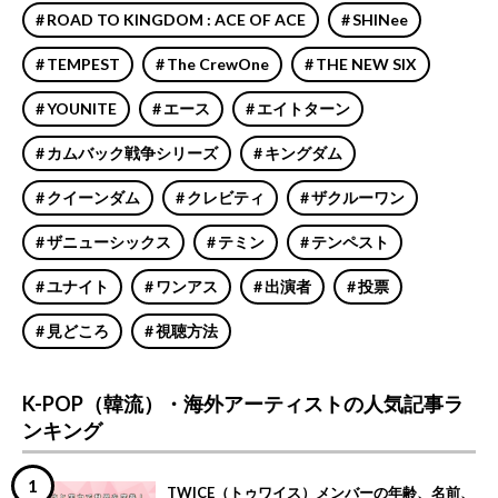
ROAD TO KINGDOM : ACE OF ACE
SHINee
TEMPEST
The CrewOne
THE NEW SIX
YOUNITE
エース
エイトターン
カムバック戦争シリーズ
キングダム
クイーンダム
クレビティ
ザクルーワン
ザニューシックス
テミン
テンペスト
ユナイト
ワンアス
出演者
投票
見どころ
視聴方法
K-POP（韓流）・海外アーティストの人気記事ラ
ンキング
TWICE（トゥワイス）メンバーの年齢、名前、