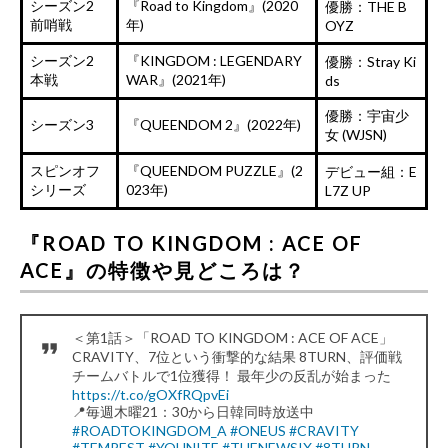
シーズン2
『Road to Kingdom』(2020
優勝：THE B
前哨戦
年)
OYZ
シーズン2
『KINGDOM : LEGENDARY
優勝：Stray Ki
本戦
WAR』(2021年)
ds
優勝：宇宙少
シーズン3
『QUEENDOM 2』(2022年)
女 (WJSN)
スピンオフ
『QUEENDOM PUZZLE』(2
デビュー組：E
シリーズ
023年)
L7Z UP
『ROAD TO KINGDOM : ACE OF
ACE』の特徴や見どころは？
＜第1話＞「ROAD TO KINGDOM : ACE OF ACE」
CRAVITY、7位という衝撃的な結果 8TURN、評価戦
チームバトルで1位獲得！ 最年少の反乱が始まった
https://t.co/gOXfRQpvEi
📍毎週木曜21：30から日韓同時放送中
#ROADTOKINGDOM_A
#ONEUS
#CRAVITY
#TEMPEST
#YOUNITE
#THENEWSIX
#8TURN