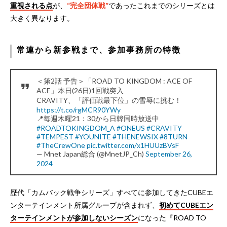
重視される点
が、
“完全団体戦”
であったこれまでのシリーズとは
大きく異なります。
常連から新参戦まで、参加事務所の特徴
＜第2話 予告＞「ROAD TO KINGDOM : ACE OF
ACE」本日(26日)1回戦突入
CRAVITY、「評価戦最下位」の雪辱に挑む！
https://t.co/rgMCR90YWy
📍毎週木曜21：30から日韓同時放送中
#ROADTOKINGDOM_A
#ONEUS
#CRAVITY
#TEMPEST
#YOUNITE
#THENEWSIX
#8TURN
#TheCrewOne
pic.twitter.com/x1HUUzBVsF
— Mnet Japan総合 (@MnetJP_Ch)
September 26,
2024
歴代「カムバック戦争シリーズ」すべてに参加してきたCUBEエ
ンターテインメント所属グループが含まれず、
初めてCUBEエン
ターテインメントが参加しないシーズン
になった『ROAD TO