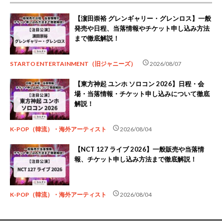
【濵田崇裕 グレンギャリー・グレンロス】一般
発売や日程、当落情報やチケット申し込み方法
まで徹底解説！
schedule
STARTO ENTERTAINMENT（旧ジャニーズ）
2026/08/07
【東方神起 ユンホ ソロコン 2026】日程・会
場・当落情報・チケット申し込みについて徹底
解説！
schedule
K-POP（韓流）・海外アーティスト
2026/08/04
【NCT 127 ライブ 2026】一般販売や当落情
報、チケット申し込み方法まで徹底解説！
schedule
K-POP（韓流）・海外アーティスト
2026/08/04