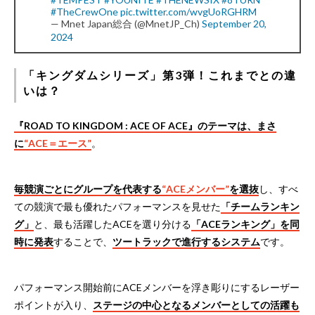
#TheCrewOne
pic.twitter.com/wvgUoRGHRM
— Mnet Japan総合 (@MnetJP_Ch)
September 20,
2024
「キングダムシリーズ」第3弾！これまでとの違
いは？
『ROAD TO KINGDOM : ACE OF ACE』のテーマは、まさ
に
“ACE＝エース”
。
毎競演ごとにグループを代表する
“ACEメンバー”
を選抜
し、すべ
ての競演で最も優れたパフォーマンスを見せた
「チームランキン
グ」
と、最も活躍したACEを選り分ける
「ACEランキング」を同
時に発表
することで、
ツートラックで進行するシステム
です。
パフォーマンス開始前にACEメンバーを浮き彫りにするレーザー
ポイントが入り、
ステージの中心となるメンバーとしての活躍も