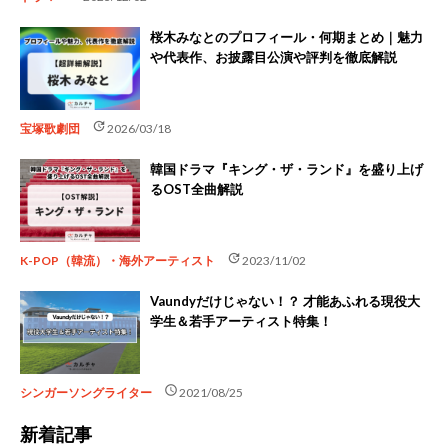
桜木みなとのプロフィール・何期まとめ｜魅力
や代表作、お披露目公演や評判を徹底解説
update
宝塚歌劇団
2026/03/18
韓国ドラマ『キング・ザ・ランド』を盛り上げ
るOST全曲解説
update
K-POP（韓流）・海外アーティスト
2023/11/02
Vaundyだけじゃない！？ 才能あふれる現役大
学生＆若手アーティスト特集！
schedule
シンガーソングライター
2021/08/25
新着記事