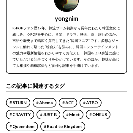
yongnim
K-POPファン歴17年。韓流ブーム初期から長年にわたり韓国文化に
親しみ、K-POPを中心に、音楽、ドラマ、映画、食、旅行のほか、
言語や歴史まで幅広く探究してきた“韓国マニア“です。多彩なジャ
ンルに触れて培った“総合力“を強みに、韓国エンターテインメント
の魅力や最新情報をわかりやすくお伝えし、韓国をより身近に感じ
ていただける記事づくりを心がけています。そのほか、趣味が高じ
て大相撲や箱根駅伝など多様な記事を手掛けています。
この記事に関連するタグ
8TURN
Abema
ACE
ATBO
CRAVITY
JUST B
Mnet
ONEUS
Queendom
Road to Kingdom