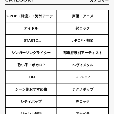
カテゴリー
K-POP（韓流）・海外アーティ
声優・アニメ
スト
アイドル
邦ロック
STARTO
J-POP・邦楽
ENTERTAINMENT（旧ジャニ
シンガーソングライター
都道府県別アーティスト
ーズ）
歌い手・ボカロP
ヘヴィメタル
LDH
HIPHOP
シーン別おすすめ曲
テクノポップ
シティポップ
洋ロック
ジャンル解説
アカペラ