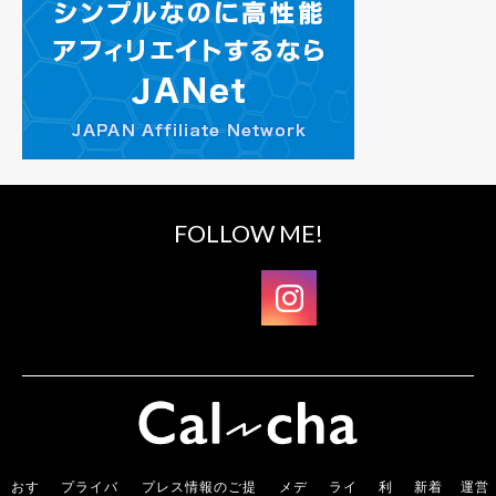
FOLLOW ME!
おす
プライバ
プレス情報のご提
メデ
ライ
利
新着
運営