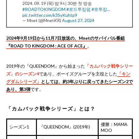
2024. 09. 19 (목) 밤 9시 30분 첫 방송
#ROADTOKINGDOM
#로드투킹덤
#로투킹
…
pic.twitter.com/k3SyKuhtp9
— Mnet (@MnetKR)
August 27, 2024
2024年9月19日から11月7日放送の、Mnetのサバイバル番組
『ROAD TO KINGDOM : ACE OF ACE』
。
2019年の『QUEENDOM』から始まった
「カムバック戦争シリー
ズ」のシーズン4
であり、ボーイズグループを主役とした
「キン
グダムシリーズ」
としては、約3年ぶりに戻ってきたシーズン2で
あり、第3弾
です。
「カムバック戦争シリーズ」とは？
優勝：MAMA
シーズン1
『QUEENDOM』(2019年)
MOO