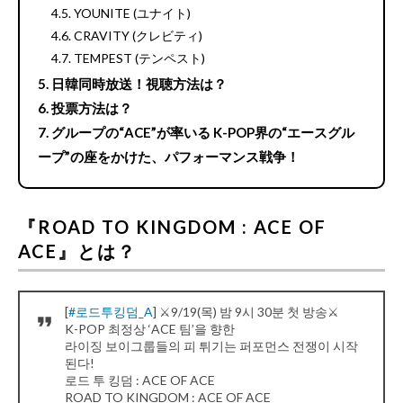
YOUNITE (ユナイト)
CRAVITY (クレビティ)
TEMPEST (テンペスト)
日韓同時放送！視聴方法は？
投票方法は？
グループの“ACE”が率いる K-POP界の“エースグル
ープ”の座をかけた、パフォーマンス戦争！
『ROAD TO KINGDOM : ACE OF
ACE』とは？
[
#로드투킹덤_A
] ⚔️9/19(목) 밤 9시 30분 첫 방송⚔️
K-POP 최정상 ‘ACE 팀’을 향한
라이징 보이그룹들의 피 튀기는 퍼포먼스 전쟁이 시작
된다!
로드 투 킹덤 : ACE OF ACE
ROAD TO KINGDOM : ACE OF ACE