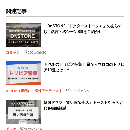
関連記事
「Dr.STONE（ドクターストーン）」のあらす
じ、名言・名シーン8選をご紹介!
schedule
コミック
2021/06/30
K-POPのトリビア特集！ 目からウロコのトリビ
ア10選とは…？
update
K-POP（韓流）・海外アーティスト
2022/05/25
韓国ドラマ『賢い医師生活』キャストやあらす
じを徹底解説
update
ドラマ
2023/12/02