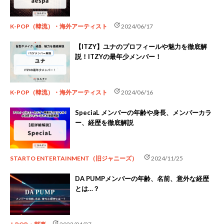
update
K-POP（韓流）・海外アーティスト
2024/06/17
【ITZY】ユナのプロフィールや魅力を徹底解
説！ITZYの最年少メンバー！
update
K-POP（韓流）・海外アーティスト
2024/06/16
SpeciaL メンバーの年齢や身長、メンバーカラ
ー、経歴を徹底解説
update
STARTO ENTERTAINMENT（旧ジャニーズ）
2024/11/25
DA PUMPメンバーの年齢、名前、意外な経歴
とは…？
update