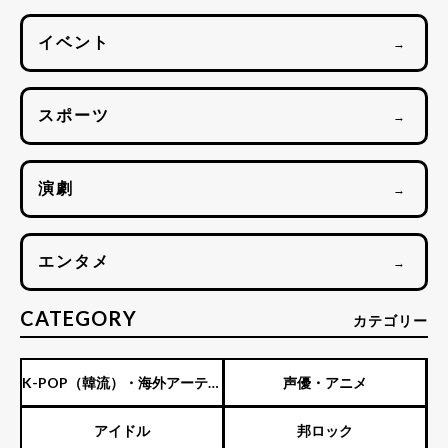
イベント
→
スポーツ
→
演劇
→
エンタメ
→
CATEGORY
カテゴリー
K-POP（韓流）・海外アーティ
声優・アニメ
スト
アイドル
邦ロック