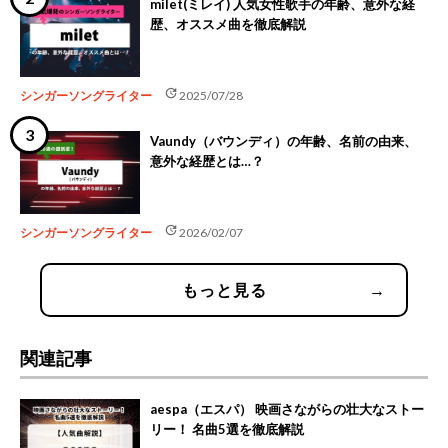
milet(ミレイ) 人気女性歌手の年齢、意外な経
歴、オススメ曲を徹底解説
update
シンガーソングライター
2025/07/28
Vaundy（バウンディ）の年齢、名前の由来、
意外な経歴とは…？
update
シンガーソングライター
2026/02/07
もっと見る
→
関連記事
aespa（エスパ） 映画さながらの壮大なストー
リー！ 名曲5選を徹底解説