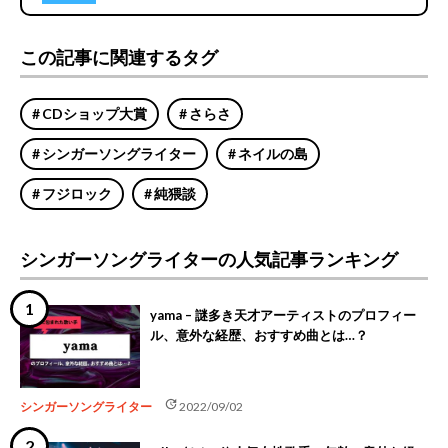
この記事に関連するタグ
CDショップ大賞
さらさ
シンガーソングライター
ネイルの島
フジロック
純猥談
シンガーソングライターの人気記事ランキング
yama – 謎多き天才アーティストのプロフィー
ル、意外な経歴、おすすめ曲とは…？
update
シンガーソングライター
2022/09/02