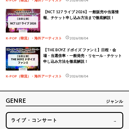
K-POP（韓流）・海外アーティスト
2026/08/04
【NCT 127 ライブ 2026】一般販売や当落情
報、チケット申し込み方法まで徹底解説！
schedule
K-POP（韓流）・海外アーティスト
2026/08/04
【THE BOYZ ドボイズ ファンミ】日程・会
場・当選倍率・一般発売・リセール・チケット
申し込み方法を徹底解説！
schedule
K-POP（韓流）・海外アーティスト
2026/08/04
GENRE
ジャンル
ライブ・コンサート
→