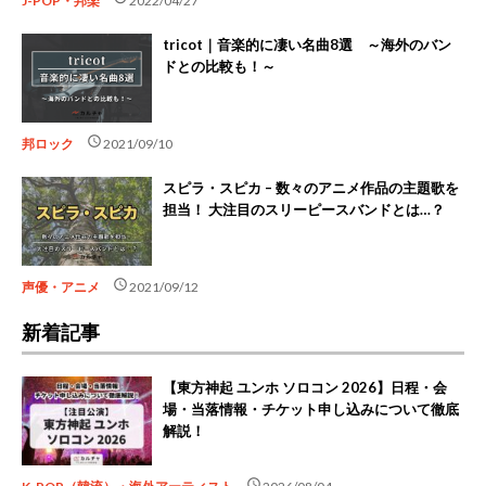
J-POP・邦楽
2022/04/27
tricot｜音楽的に凄い名曲8選 ～海外のバン
ドとの比較も！～
schedule
邦ロック
2021/09/10
スピラ・スピカ – 数々のアニメ作品の主題歌を
担当！ 大注目のスリーピースバンドとは…？
schedule
声優・アニメ
2021/09/12
新着記事
【東方神起 ユンホ ソロコン 2026】日程・会
場・当落情報・チケット申し込みについて徹底
解説！
schedule