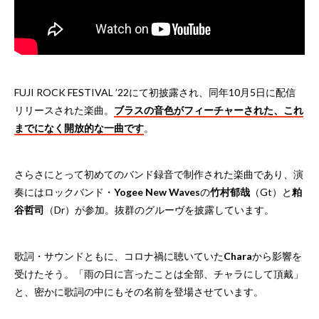
FUJI ROCK FESTIVAL ’22にて初披露され、同年10月5日に配信
リリースされた楽曲。
ブラスの音色がフィーチャーされた、これ
までになく開放的な一曲です
。
さらさにとって初めてのバンド録音で制作された楽曲であり、演
奏にはロックバンド・
Yogee New Waves
の
竹村郁哉
（Gt）と
粕
谷哲司
（Dr）が参加。抜群のグルーヴを披露しています。
歌詞・サウンドともに、コロナ禍に聴いていた
Chara
から影響を
受けたそう。「雨の日に言ったことは全部、チャラにして頂戴」
と、密かに歌詞の中にもその名前を登場させています。