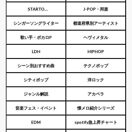
STARTO
J-POP・邦楽
ENTERTAINMENT（旧ジャニ
シンガーソングライター
都道府県別アーティスト
ーズ）
歌い手・ボカロP
ヘヴィメタル
LDH
HIPHOP
シーン別おすすめ曲
テクノポップ
シティポップ
洋ロック
ジャンル解説
アカペラ
音楽フェス・イベント
懐メロ紹介シリーズ
EDM
spotify急上昇チャート