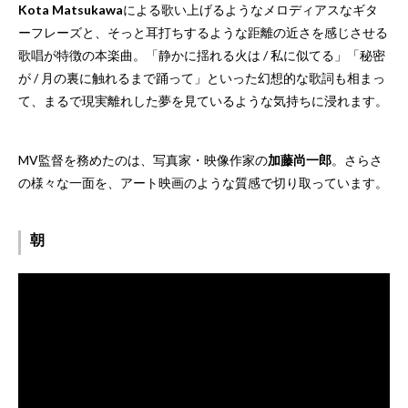
Kota Matsukawa
による歌い上げるようなメロディアスなギタ
ーフレーズと、そっと耳打ちするような距離の近さを感じさせる
歌唱が特徴の本楽曲。「静かに揺れる火は / 私に似てる」「秘密
が / 月の裏に触れるまで踊って」といった幻想的な歌詞も相まっ
て、まるで現実離れした夢を見ているような気持ちに浸れます。
MV監督を務めたのは、写真家・映像作家の
加藤尚一郎
。さらさ
の様々な一面を、アート映画のような質感で切り取っています。
朝