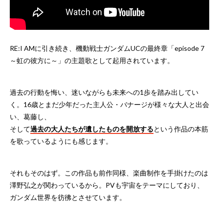
RE:I AMに引き続き、機動戦士ガンダムUCの最終章「episode 7
～虹の彼方に～」の主題歌として起用されています。
過去の行動を悔い、迷いながらも未来への1歩を踏み出してい
く。16歳とまだ少年だった主人公・バナージが様々な大人と出会
い、葛藤し、
そして
過去の大人たちが遺したものを開放する
という作品の本筋
を歌っているようにも感じます。
それもそのはず。この作品も前作同様、楽曲制作を手掛けたのは
澤野弘之が関わっているから。PVも宇宙をテーマにしており、
ガンダム世界を彷彿とさせています。