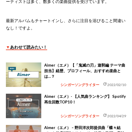
ーティストは多く、数多くの楽曲提供を受けています。
最新アルバムもチャートインし、さらに注目を浴びること間違い
なし！ですよ。
▼
あわせて読みたい！
Aimer（エメ）【「鬼滅の刃」遊郭編 テーマ曲
担当】経歴、プロフィール、おすすめ楽曲と
は…？
update
シンガーソングライター
2022/02/10
Aimer（エメ）- 【人気曲ランキング】 Spotify
再生回数TOP10！
update
シンガーソングライター
2022/04/29
Aimer（エメ） – 野田洋次郎提供曲「蝶々結