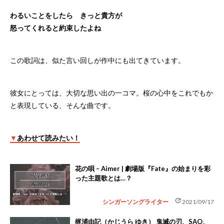
わるいことをしたら きっと貴方が
怒ってくれると約束したよね
この歌詞は、似た言い回しが作中にも出てきています。
彼女にとっては、大切な思い出の一コマ。桜の心中をこれでもか
と表現している、そんな曲です。
▼
あわせて読みたい！
花の唄 – Aimer | 劇場版『Fate』の始まりを彩
った主題歌とは…？
update
シンガーソングライター
2021/09/17
梶浦由記（かじうら ゆき） 鬼滅の刃、SAO、