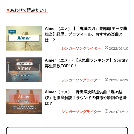
▼
あわせて読みたい！
Aimer（エメ）【「鬼滅の刃」遊郭編 テーマ曲
担当】経歴、プロフィール、おすすめ楽曲と
は…？
update
シンガーソングライター
2022/02/10
Aimer（エメ）- 【人気曲ランキング】 Spotify
再生回数TOP10！
update
シンガーソングライター
2022/04/29
Aimer（エメ） – 野田洋次郎提供曲「蝶々結
び」を徹底解説！サウンドの特徴や歌詞の意味
は？
schedule
シンガーソングライター
2021/09/17