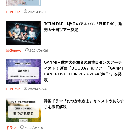
schedule
HIPHOP
2021/08/31
TOTALFAT 11枚目のアルバム「PURE 40」発
売＆全国ツアー決定
schedule
音楽news
2024/06/26
GANMI – 世界大会覇者の最注目ダンスアーテ
ィスト！ 新曲「DOUDA」 & ツアー「GANMI
DANCE LIVE TOUR 2023-2024 “舞日”」を発
表
schedule
HIPHOP
2023/05/24
韓国ドラマ『おつかれさま』キャストやあらす
じを徹底解説
schedule
ドラマ
2025/04/10