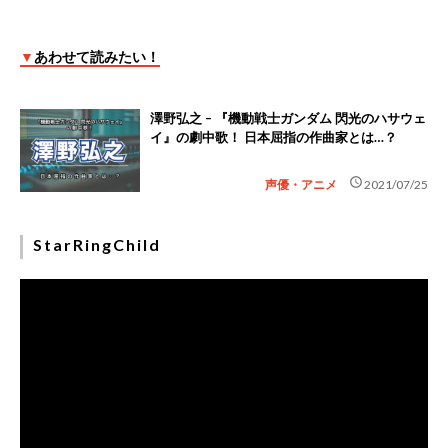
▼
あわせて読みたい！
澤野弘之 – 『機動戦士ガンダム 閃光のハサウェ
イ』の劇中歌！ 日本屈指の作曲家とは…？
schedule
声優・アニメ
2021/07/25
StarRingChild