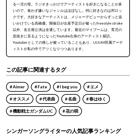
る一児の母。ラジオきっかけでアーティストを好きになることが多
いので、食わず嫌いなジャンルはほぼなし。特に好きなのは邦ロッ
クです。大好きなアーティストは、メジャーデビューからずっと追
いかけている高橋優。開催日が出産予定日が被ったfreestyle stroke
以外、名古屋公演は全通しています。最近のマイブームは、育児の
息抜きに見るようになったYoutube出身のアーティスト探訪。
Youtuberとしての推しが被っていることもあり、UUUM所属アーテ
ィストが私の中でアツくなりつつあります。
この記事に関連するタグ
Aimer
Fate
I beg you
エメ
オススメ
代表曲
名曲
春はゆく
機動戦士ガンダムUC
花の唄
シンガーソングライターの人気記事ランキング