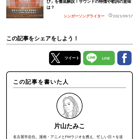
び」を徹底解説！サウンドの特徴や歌詞の意味
は？
schedule
シンガーソングライター
2021/09/17
この記事をシェアをしよう！
ツイート
LINE
この記事を書いた人
片山たみこ
名古屋市在住。漫画・アニメとFMラジオを携え、忙しい日々を送