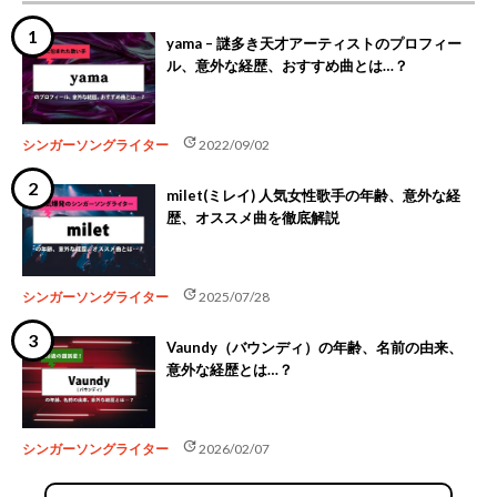
yama – 謎多き天才アーティストのプロフィー
ル、意外な経歴、おすすめ曲とは…？
update
シンガーソングライター
2022/09/02
milet(ミレイ) 人気女性歌手の年齢、意外な経
歴、オススメ曲を徹底解説
update
シンガーソングライター
2025/07/28
Vaundy（バウンディ）の年齢、名前の由来、
意外な経歴とは…？
update
シンガーソングライター
2026/02/07