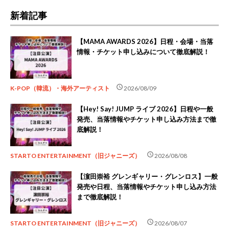
新着記事
【MAMA AWARDS 2026】日程・会場・当落
情報・チケット申し込みについて徹底解説！
schedule
K-POP（韓流）・海外アーティスト
2026/08/09
【Hey! Say! JUMP ライブ 2026】日程や一般
発売、当落情報やチケット申し込み方法まで徹
底解説！
schedule
STARTO ENTERTAINMENT（旧ジャニーズ）
2026/08/08
【濵田崇裕 グレンギャリー・グレンロス】一般
発売や日程、当落情報やチケット申し込み方法
まで徹底解説！
schedule
STARTO ENTERTAINMENT（旧ジャニーズ）
2026/08/07