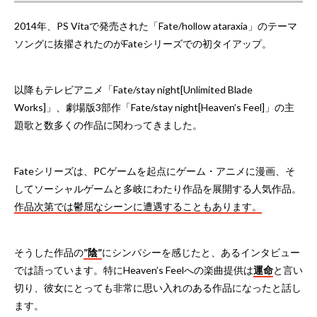
2014年、PS Vitaで発売された「Fate/hollow ataraxia」のテーマ
ソングに抜擢されたのがFateシリーズでの初タイアップ。
以降もテレビアニメ「Fate/stay night[Unlimited Blade
Works]」、劇場版3部作「Fate/stay night[Heaven’s Feel]」の主
題歌と数多くの作品に関わってきました。
Fateシリーズは、PCゲームを起点にゲーム・アニメに漫画、そ
してソーシャルゲームと多岐にわたり作品を展開する人気作品。
作品次第では鬱屈なシーンに遭遇することもあります。
そうした作品の
”陰”
にシンパシーを感じたと、あるインタビュー
では語っています。特にHeaven’s Feelへの楽曲提供は
運命
と言い
切り、彼女にとっても非常に思い入れのある作品になったと話し
ます。