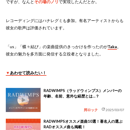
ですが、なんと
その場のノリ
で実現したんだとか。
レコーディングにはハナレグミも参加。有名アーティストからも
彼女の歌声は評価されています。
「us」「蝶々結び」の楽曲提供のきっかけを作ったのが
Taka
。
彼女の魅力を多方面に発信する立役者となりました。
▼
あわせて読みたい！
RADWIMPS（ラッドウィンプス）メンバーの
年齢、名前、意外な経歴とは…？
update
邦ロック
2025/03/07
RADWIMPSオススメ楽曲10選！著名人の選ぶ
RADオススメ曲も掲載！