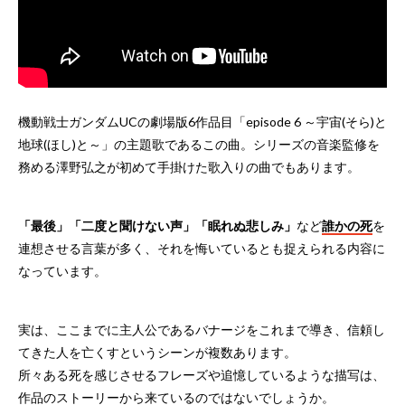
機動戦士ガンダムUCの劇場版6作品目「episode 6 ～宇宙(そら)と
地球(ほし)と～」の主題歌であるこの曲。シリーズの音楽監修を
務める澤野弘之が初めて手掛けた歌入りの曲でもあります。
「最後」「二度と聞けない声」「眠れぬ悲しみ」
など
誰かの死
を
連想させる言葉が多く、それを悔いているとも捉えられる内容に
なっています。
実は、ここまでに主人公であるバナージをこれまで導き、信頼し
てきた人を亡くすというシーンが複数あります。
所々ある死を感じさせるフレーズや追憶しているような描写は、
作品のストーリーから来ているのではないでしょうか。