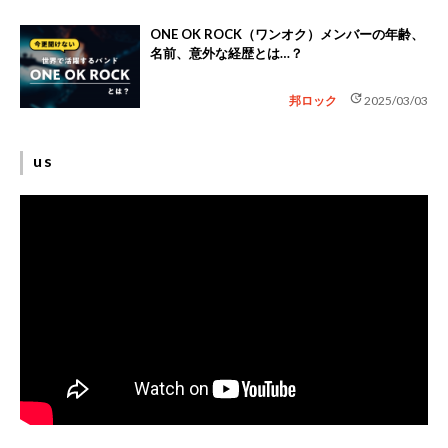
ONE OK ROCK（ワンオク）メンバーの年齢、
名前、意外な経歴とは…？
update
邦ロック
2025/03/03
us