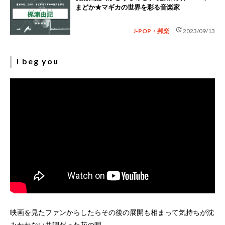
まどか★マギカの世界を彩る音楽家
update
J-POP・邦楽
2023/09/13
I beg you
映画を見たファンからしたらその後の展開も相まって気持ちが沈
みかねない曲調だった花の唄。