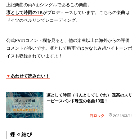
上記楽曲の両A面シングルであるこの楽曲。
凛として時雨のTK
がプロデュースしています。こちらの楽曲は
ドイツのベルリンでレコーディング。
公式PVのコメント欄を見ると、他の楽曲以上に海外からの評価
コメントが多いです。凛として時雨ではおなじみ超ハイトーンボ
イスも収録されていますよ！
▼
あわせて読みたい！
凛として時雨（りんとしてしぐれ） 孤高のスリ
ーピースバンド珠玉の名曲10選！
update
邦ロック
2021/03/11
蝶々結び