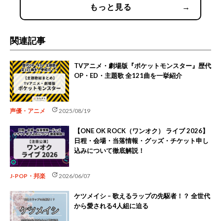
もっと見る
→
関連記事
TVアニメ・劇場版『ポケットモンスター』歴代
OP・ED・主題歌 全121曲を一挙紹介
update
声優・アニメ
2025/08/19
【ONE OK ROCK（ワンオク） ライブ 2026】
日程・会場・当落情報・グッズ・チケット申し
込みについて徹底解説！
update
J-POP・邦楽
2026/06/07
ケツメイシ – 歌えるラップの先駆者！？ 全世代
から愛される4人組に迫る