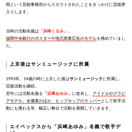
岡という芸能事務所からスカウトされたことをきっかけに芸能界
入りします。
当時の活動名義は
「浜崎くるみ」
。
福岡中央銀行のポスターや地元商業広告のモデル
を務めていまし
た。
上京後はサンミュージックに所属
1993年、14歳の時に上京した後は
サンミュージック
に所属し、
芸能活動を継続。
翌年には活動名義を
「浜﨑あゆみ」
に改名し、
アイドルやグラビ
アモデル、女優業のほか、ヒップホップのラッパー
として歌手活
動にも携わる等、幅広い舞台で活動を展開していきます。
エイベックスから「浜崎あゆみ」名義で歌手デ