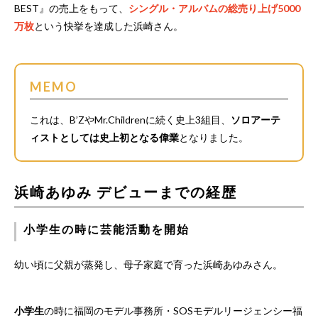
BEST』の売上をもって、
シングル・アルバムの総売り上げ5000
万枚
という快挙を達成した浜崎さん。
MEMO
これは、B’ZやMr.Childrenに続く史上3組目、
ソロアーテ
ィストとしては史上初となる偉業
となりました。
浜崎あゆみ デビューまでの経歴
小学生の時に芸能活動を開始
幼い頃に父親が蒸発し、母子家庭で育った浜崎あゆみさん。
小学生
の時に福岡のモデル事務所・SOSモデルリージェンシー福