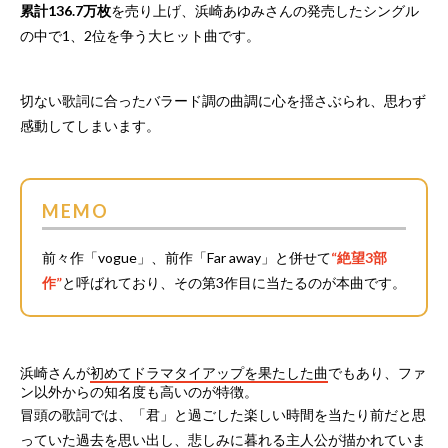
累計136.7万枚
を売り上げ、浜崎あゆみさんの発売したシングル
の中で1、2位を争う大ヒット曲です。
切ない歌詞に合ったバラード調の曲調に心を揺さぶられ、思わず
感動してしまいます。
MEMO
前々作「vogue」、前作「Far away」と併せて
“絶望3部
作”
と呼ばれており、その第3作目に当たるのが本曲です。
浜崎さんが
初めてドラマタイアップを果たした曲
でもあり、ファ
ン以外からの知名度も高いのが特徴。
冒頭の歌詞では、「君」と過ごした楽しい時間を当たり前だと思
っていた過去を思い出し、悲しみに暮れる主人公が描かれていま