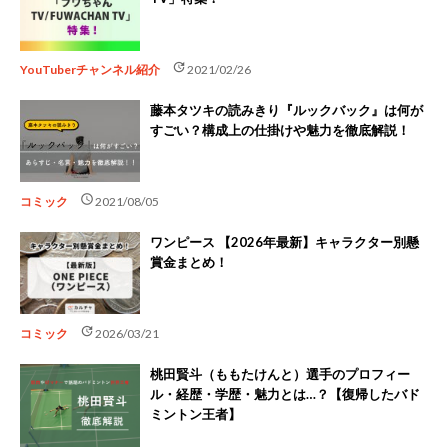
update
YouTuberチャンネル紹介
2021/02/26
藤本タツキの読みきり『ルックバック』は何が
すごい？構成上の仕掛けや魅力を徹底解説！
schedule
コミック
2021/08/05
ワンピース 【2026年最新】キャラクター別懸
賞金まとめ！
update
コミック
2026/03/21
桃田賢斗（ももたけんと）選手のプロフィー
ル・経歴・学歴・魅力とは…？【復帰したバド
ミントン王者】