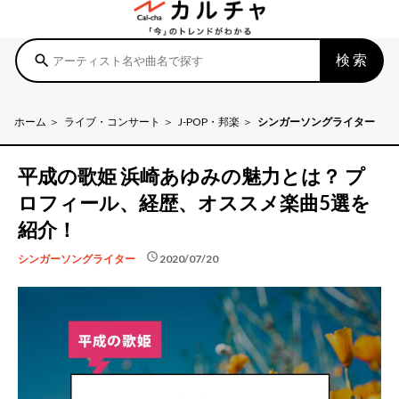
検索
search
ホーム
ライブ・コンサート
J-POP・邦楽
シンガーソングライター
平成の歌姫 浜崎あゆみの魅力とは？ プ
ロフィール、経歴、オススメ楽曲5選を
紹介！
schedule
2020/07/20
シンガーソングライター