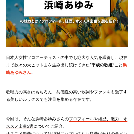
日本人女性ソロアーティストの中でも絶大な人気を獲得し、現在
まで数々の大ヒット曲を生み出し続けてきた
“平成の歌姫”
こと
浜
崎あゆみさん
。
歌唱力の高さはもちろん、共感性の高い歌詞やファンをも魅了す
る美しいルックスでも注目を集める存在です。
今回は、そんな浜崎あゆみさんの
プロフィールや経歴、魅力、オ
ススメ楽曲5選
についてご紹介。
オススメ楽曲については絶対にハズレのない良曲ばかりのライン