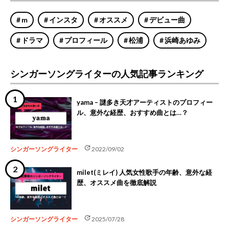
m
インスタ
オススメ
デビュー曲
ドラマ
プロフィール
松浦
浜崎あゆみ
シンガーソングライターの人気記事ランキング
yama – 謎多き天才アーティストのプロフィー
ル、意外な経歴、おすすめ曲とは…？
update
シンガーソングライター
2022/09/02
milet(ミレイ) 人気女性歌手の年齢、意外な経
歴、オススメ曲を徹底解説
update
シンガーソングライター
2025/07/28