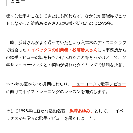
ビュー
様々な仕事をこなしてきたにも関わらず、なかなか芸能界でヒッ
トしなかった浜崎あゆみさんに転機が訪れたのは
1995年
。
当時、浜崎さんがよく通っていたという六本木のディスコクラブ
で出会った
エイベックスの創業者・松浦勝人さん
に同事務所から
の歌手デビューの話を持ちかけられたことをきっかけとして、翌
年サンミュージックとの契約が切れたタイミングで移籍を決意。
1997年の夏から3か月間にわたり、
ニューヨークで歌手デビュー
に向けてボイストレーニングのレッスンを開始
します。
そして1998年に新たな活動名義
「浜崎あゆみ」
として、エイベ
ックスから堂々の歌手デビューを果たしました。