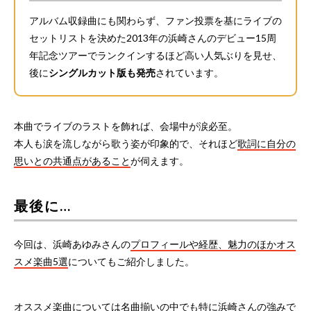
アルバム収録曲にも関わらず、ファン投票を基にライブの
セットリストを決めた2013年の浜崎さんのデビュー15周
年記念ツアーでランクインするほど高い人気ぶりを見せ、
後に
シングルカット版も発売
されています。
本曲でライブのラストを飾れば、会場中が涙必至。
本人も涙を流しながら歌う姿が印象的で、それほど
歌詞に自分の
思いとの共通点があること
が伺えます。
最後に…
今回は、浜崎あゆみさんの
プロフィールや経歴、魅力のほかオス
スメ楽曲5選
についてもご紹介しました。
オススメ楽曲については名曲揃いの中でも特に浜崎さんの強みで