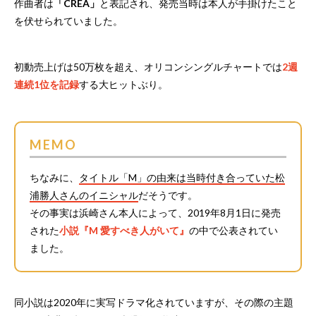
作曲者は
「CREA」
と表記され、発売当時は本人が手掛けたこと
を伏せられていました。
初動売上げは50万枚を超え、オリコンシングルチャートでは
2週
連続1位を記録
する大ヒットぶり。
MEMO
ちなみに、
タイトル「M」の由来は当時付き合っていた松
浦勝人さんのイニシャル
だそうです。
その事実は浜崎さん本人によって、2019年8月1日に発売
された
小説『M 愛すべき人がいて』
の中で公表されてい
ました。
同小説は2020年に実写ドラマ化されていますが、その際の主題