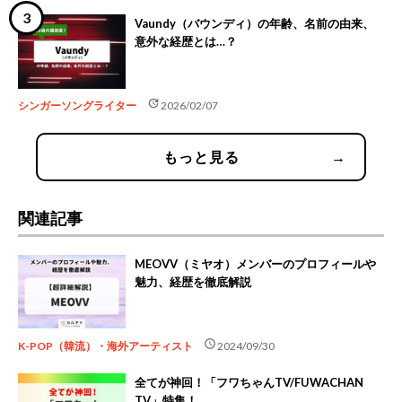
Vaundy（バウンディ）の年齢、名前の由来、
意外な経歴とは…？
update
シンガーソングライター
2026/02/07
もっと見る
→
関連記事
MEOVV（ミヤオ）メンバーのプロフィールや
魅力、経歴を徹底解説
schedule
K-POP（韓流）・海外アーティスト
2024/09/30
全てが神回！「フワちゃんTV/FUWACHAN
TV」特集！